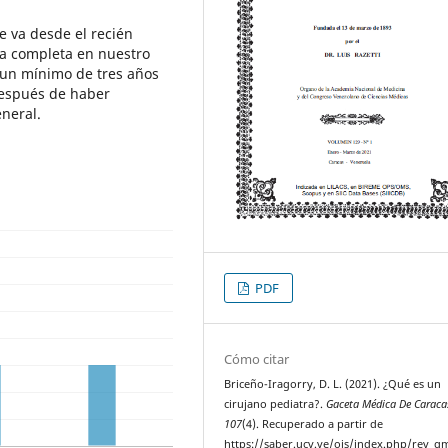
e va desde el recién
tra completa en nuestro
, un mínimo de tres años
después de haber
neral.
PDF
Cómo citar
Briceño-Iragorry, D. L. (2021). ¿Qué es un
cirujano pediatra?.
Gaceta Médica De Caraca
107
(4). Recuperado a partir de
https://saber.ucv.ve/ojs/index.php/rev_gm