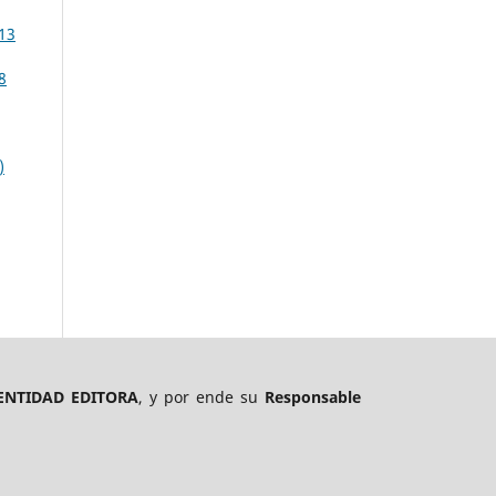
113
8
)
ENTIDAD EDITORA
, y por ende su
Responsable