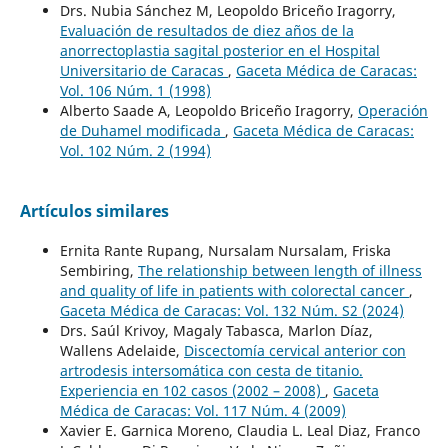
Drs. Nubia Sánchez M, Leopoldo Briceño Iragorry,
Evaluación de resultados de diez años de la
anorrectoplastia sagital posterior en el Hospital
Universitario de Caracas
,
Gaceta Médica de Caracas:
Vol. 106 Núm. 1 (1998)
Alberto Saade A, Leopoldo Briceño Iragorry,
Operación
de Duhamel modificada
,
Gaceta Médica de Caracas:
Vol. 102 Núm. 2 (1994)
Artículos similares
Ernita Rante Rupang, Nursalam Nursalam, Friska
Sembiring,
The relationship between length of illness
and quality of life in patients with colorectal cancer
,
Gaceta Médica de Caracas: Vol. 132 Núm. S2 (2024)
Drs. Saúl Krivoy, Magaly Tabasca, Marlon Díaz,
Wallens Adelaide,
Discectomía cervical anterior con
artrodesis intersomática con cesta de titanio.
Experiencia en 102 casos (2002 – 2008)
,
Gaceta
Médica de Caracas: Vol. 117 Núm. 4 (2009)
Xavier E. Garnica Moreno, Claudia L. Leal Diaz, Franco