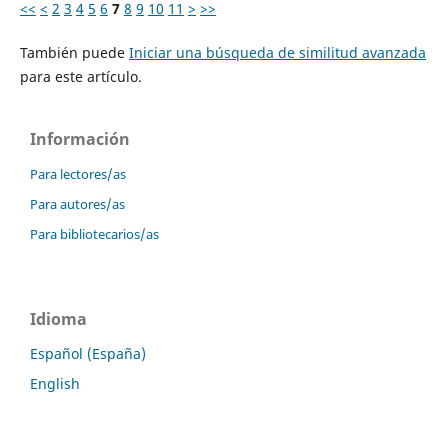
<<
<
2
3
4
5
6
7
8
9
10
11
>
>>
También puede
Iniciar una búsqueda de similitud avanzada
para este artículo.
Información
Para lectores/as
Para autores/as
Para bibliotecarios/as
Idioma
Español (España)
English