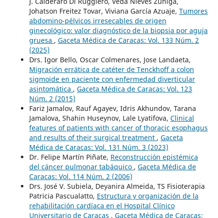
J. Calderaro Di Ruggiero, Veda Nieves Zuñiga,
Johatson Freitez Tovar, Viviana García Azuaje,
Tumores
abdomino-pélvicos irresecables de origen
ginecológico: valor diagnóstico de la biopsia por aguja
gruesa
,
Gaceta Médica de Caracas: Vol. 133 Núm. 2
(2025)
Drs. Igor Bello, Oscar Colmenares, Jose Landaeta,
Migración errática de catéter de Tenckhoff a colon
sigmoide en paciente con enfermedad diverticular
asintomática
,
Gaceta Médica de Caracas: Vol. 123
Núm. 2 (2015)
Fariz Jamalov, Rauf Agayev, Idris Akhundov, Tarana
Jamalova, Shahin Huseynov, Lale Lyatifova,
Clinical
features of patients with cancer of thoracic esophagus
and results of their surgical treatment
,
Gaceta
Médica de Caracas: Vol. 131 Núm. 3 (2023)
Dr. Felipe Martín Piñate,
Reconstrucción epistémica
del cáncer pulmonar tabáquico
,
Gaceta Médica de
Caracas: Vol. 114 Núm. 2 (2006)
Drs. José V. Subiela, Deyanira Almeida, TS Fisioterapia
Patricia Pascualatto,
Estructura y organización de la
rehabilitación cardíaca en el Hospital Clínico
Universitario de Caracas
,
Gaceta Médica de Caracas: