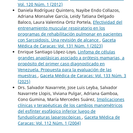
Vol. 120 Núm. 1 (2012)
Daniela Rodríguez Quintero, Nayibe Endo Collazos,
Adriana Monsalve García, Leidy Tatiana Delgado
Baloco, Laura Valentina Ortiz Portela,
Efectividad del
entrenamiento muscular respiratorio en los
programas de rehabilitación pulmonar en pacientes
con Sarcoidosis. Una revisión de alcance
,
Gaceta
Médica de Caracas: Vol. 131 Núm. 1 (2023)
Enrique Santiago López-Loyo,
Linfoma de células
grandes anaplásicas asociado a prótesis mamarias, a
propósito del primer caso diagnosticado en
Venezuela. Propuesta para la evaluación de las
muestras
,
Gaceta Médica de Caracas: Vol. 133 Núm. 3
(2025)
Drs. Salvador Navarrete, Jose Luis Leyba, Salvador
Navarrete Llopis, Viviana Pulgar, Adriana Gamboa,
Cono Gumina, María Mercedes Suárez,
Implicaciones
clínicas y terapéuticas de los cambios manométricos
del esfínter esofágico inferior luego de
funduplicaturas laparoscópicas
,
Gaceta Médica de
Caracas: Vol. 112 Núm. 1 (2004)