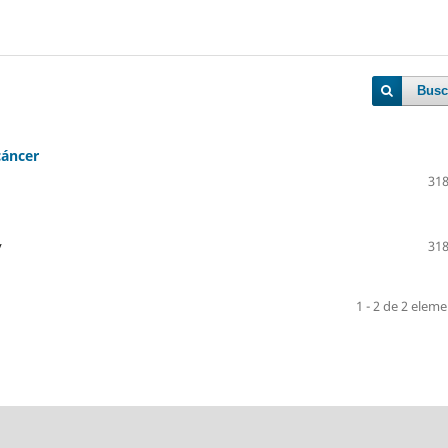
Busc
cáncer
318
y
318
1 - 2 de 2 elem