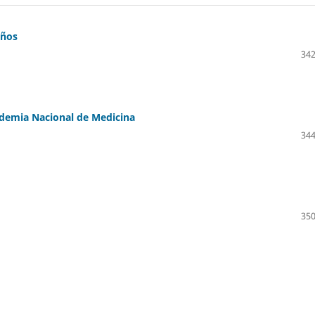
años
342
ademia Nacional de Medicina
344
350