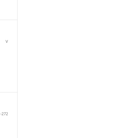
V
-272