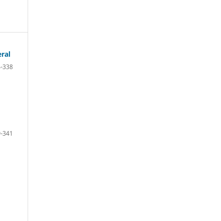
eral
-338
-341