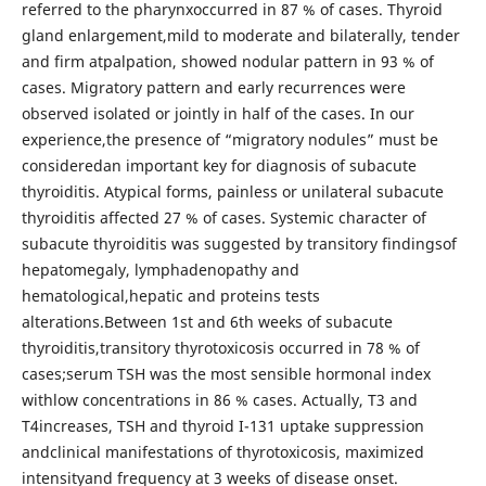
referred to the pharynxoccurred in 87 % of cases. Thyroid
gland enlargement,mild to moderate and bilaterally, tender
and firm atpalpation, showed nodular pattern in 93 % of
cases. Migratory pattern and early recurrences were
observed isolated or jointly in half of the cases. In our
experience,the presence of “migratory nodules” must be
consideredan important key for diagnosis of subacute
thyroiditis. Atypical forms, painless or unilateral subacute
thyroiditis affected 27 % of cases. Systemic character of
subacute thyroiditis was suggested by transitory findingsof
hepatomegaly, lymphadenopathy and
hematological,hepatic and proteins tests
alterations.Between 1st and 6th weeks of subacute
thyroiditis,transitory thyrotoxicosis occurred in 78 % of
cases;serum TSH was the most sensible hormonal index
withlow concentrations in 86 % cases. Actually, T3 and
T4increases, TSH and thyroid I-131 uptake suppression
andclinical manifestations of thyrotoxicosis, maximized
intensityand frequency at 3 weeks of disease onset.