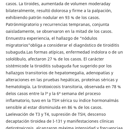
casos. La tiroides, aumentada de volumen moderaday
bilateralmente, resultó dolorosa y firme a la palpación,
exhibiendo patrón nodular en 93 % de los casos.
Patrónmigratorio y recurrencias tempranas, conjunta
oaisladamente, se observaron en la mitad de los casos.
Ennuestra experiencia, el hallazgo de “nódulos
migratorios”obliga a considerar el diagnóstico de tiroiditis
subaguda.Las formas atípicas, enfermedad indolora o de un
sololóbulo, afectaron 27 % de los casos. El carácter
sistémicode la tiroiditis subaguda fue sugerido por los
hallazgos transitorios de hepatomegalia, adenopatías y
alteraciones en las pruebas hepáticas, proteínas séricas y
hematología. La tirotoxicosis transitoria, observada en 78 %
delos casos entre la lª y la 6ª semana del proceso
inflamatorio, tuvo en la TSH sérica su índice hormonalmás
sensible al estar disminuida en 86 % de los casos.
Laelevación de T3 y T4, supresión de TSH, descenso
decaptación tiroidea de I-131 y manifestaciones clínicas
detirotoxicosis, alcanzaron máxima intensidad y frecuenciaa