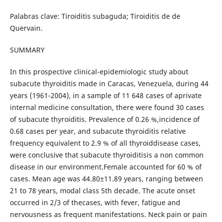
Palabras clave: Tiroiditis subaguda; Tiroiditis de de
Quervain.
SUMMARY
In this prospective clinical-epidemiologic study about
subacute thyroiditis made in Caracas, Venezuela, during 44
years (1961-2004), in a sample of 11 648 cases of aprivate
internal medicine consultation, there were found 30 cases
of subacute thyroiditis. Prevalence of 0.26 %,incidence of
0.68 cases per year, and subacute thyroiditis relative
frequency equivalent to 2.9 % of all thyroiddisease cases,
were conclusive that subacute thyroiditisis a non common
disease in our environment.Female accounted for 60 % of
cases. Mean age was 44.80±11.89 years, ranging between
21 to 78 years, modal class 5th decade. The acute onset
occurred in 2/3 of thecases, with fever, fatigue and
nervousness as frequent manifestations. Neck pain or pain