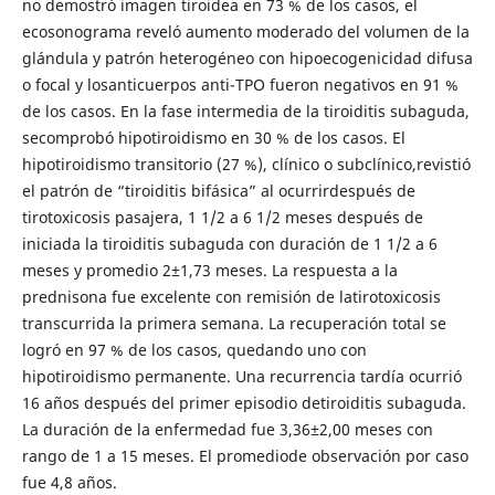
no demostró imagen tiroidea en 73 % de los casos, el
ecosonograma reveló aumento moderado del volumen de la
glándula y patrón heterogéneo con hipoecogenicidad difusa
o focal y losanticuerpos anti-TPO fueron negativos en 91 %
de los casos. En la fase intermedia de la tiroiditis subaguda,
secomprobó hipotiroidismo en 30 % de los casos. El
hipotiroidismo transitorio (27 %), clínico o subclínico,revistió
el patrón de “tiroiditis bifásica” al ocurrirdespués de
tirotoxicosis pasajera, 1 1/2 a 6 1/2 meses después de
iniciada la tiroiditis subaguda con duración de 1 1/2 a 6
meses y promedio 2±1,73 meses. La respuesta a la
prednisona fue excelente con remisión de latirotoxicosis
transcurrida la primera semana. La recuperación total se
logró en 97 % de los casos, quedando uno con
hipotiroidismo permanente. Una recurrencia tardía ocurrió
16 años después del primer episodio detiroiditis subaguda.
La duración de la enfermedad fue 3,36±2,00 meses con
rango de 1 a 15 meses. El promediode observación por caso
fue 4,8 años.