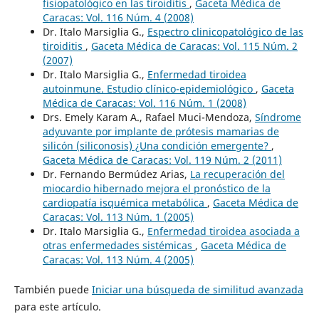
fisiopatológico en las tiroiditis
,
Gaceta Médica de
Caracas: Vol. 116 Núm. 4 (2008)
Dr. Italo Marsiglia G.,
Espectro clinicopatológico de las
tiroiditis
,
Gaceta Médica de Caracas: Vol. 115 Núm. 2
(2007)
Dr. Italo Marsiglia G.,
Enfermedad tiroidea
autoinmune. Estudio clínico-epidemiológico
,
Gaceta
Médica de Caracas: Vol. 116 Núm. 1 (2008)
Drs. Emely Karam A., Rafael Muci-Mendoza,
Síndrome
adyuvante por implante de prótesis mamarias de
silicón (siliconosis) ¿Una condición emergente?
,
Gaceta Médica de Caracas: Vol. 119 Núm. 2 (2011)
Dr. Fernando Bermúdez Arias,
La recuperación del
miocardio hibernado mejora el pronóstico de la
cardiopatía isquémica metabólica
,
Gaceta Médica de
Caracas: Vol. 113 Núm. 1 (2005)
Dr. Italo Marsiglia G.,
Enfermedad tiroidea asociada a
otras enfermedades sistémicas
,
Gaceta Médica de
Caracas: Vol. 113 Núm. 4 (2005)
También puede
Iniciar una búsqueda de similitud avanzada
para este artículo.