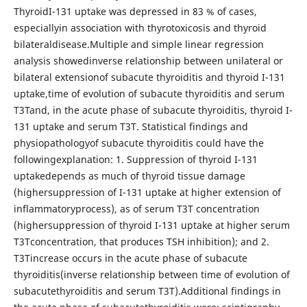
ThyroidI-131 uptake was depressed in 83 % of cases,
especiallyin association with thyrotoxicosis and thyroid
bilateraldisease.Multiple and simple linear regression
analysis showedinverse relationship between unilateral or
bilateral extensionof subacute thyroiditis and thyroid I-131
uptake,time of evolution of subacute thyroiditis and serum
T3Tand, in the acute phase of subacute thyroiditis, thyroid I-
131 uptake and serum T3T. Statistical findings and
physiopathologyof subacute thyroiditis could have the
followingexplanation: 1. Suppression of thyroid I-131
uptakedepends as much of thyroid tissue damage
(highersuppression of I-131 uptake at higher extension of
inflammatoryprocess), as of serum T3T concentration
(highersuppression of thyroid I-131 uptake at higher serum
T3Tconcentration, that produces TSH inhibition); and 2.
T3Tincrease occurs in the acute phase of subacute
thyroiditis(inverse relationship between time of evolution of
subacutethyroiditis and serum T3T).Additional findings in