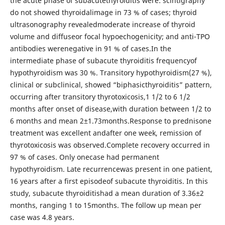
the acute phase of subacutethyroiditis were: scintigraphy
do not showed thyroidalimage in 73 % of cases; thyroid
ultrasonography revealedmoderate increase of thyroid
volume and diffuseor focal hypoechogenicity; and anti-TPO
antibodies werenegative in 91 % of cases.In the
intermediate phase of subacute thyroiditis frequencyof
hypothyroidism was 30 %. Transitory hypothyroidism(27 %),
clinical or subclinical, showed “biphasicthyroiditis” pattern,
occurring after transitory thyrotoxicosis,1 1/2 to 6 1/2
months after onset of disease,with duration between 1/2 to
6 months and mean 2±1.73months.Response to prednisone
treatment was excellent andafter one week, remission of
thyrotoxicosis was observed.Complete recovery occurred in
97 % of cases. Only onecase had permanent
hypothyroidism. Late recurrencewas present in one patient,
16 years after a first episodeof subacute thyroiditis. In this
study, subacute thyroiditishad a mean duration of 3.36±2
months, ranging 1 to 15months. The follow up mean per
case was 4.8 years.