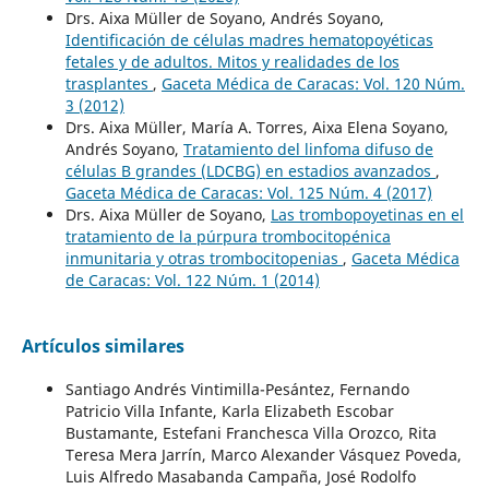
Drs. Aixa Müller de Soyano, Andrés Soyano,
Identificación de células madres hematopoyéticas
fetales y de adultos. Mitos y realidades de los
trasplantes
,
Gaceta Médica de Caracas: Vol. 120 Núm.
3 (2012)
Drs. Aixa Müller, María A. Torres, Aixa Elena Soyano,
Andrés Soyano,
Tratamiento del linfoma difuso de
células B grandes (LDCBG) en estadios avanzados
,
Gaceta Médica de Caracas: Vol. 125 Núm. 4 (2017)
Drs. Aixa Müller de Soyano,
Las trombopoyetinas en el
tratamiento de la púrpura trombocitopénica
inmunitaria y otras trombocitopenias
,
Gaceta Médica
de Caracas: Vol. 122 Núm. 1 (2014)
Artículos similares
Santiago Andrés Vintimilla-Pesántez, Fernando
Patricio Villa Infante, Karla Elizabeth Escobar
Bustamante, Estefani Franchesca Villa Orozco, Rita
Teresa Mera Jarrín, Marco Alexander Vásquez Poveda,
Luis Alfredo Masabanda Campaña, José Rodolfo