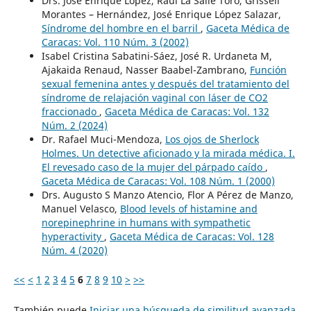
Drs. José Enrique López, Raúl La Salle Toro, Grissell
Morantes – Hernández, José Enrique López Salazar,
Síndrome del hombre en el barril
,
Gaceta Médica de
Caracas: Vol. 110 Núm. 3 (2002)
Isabel Cristina Sabatini-Sáez, José R. Urdaneta M,
Ajakaida Renaud, Nasser Baabel-Zambrano,
Función
sexual femenina antes y después del tratamiento del
síndrome de relajación vaginal con láser de CO2
fraccionado
,
Gaceta Médica de Caracas: Vol. 132
Núm. 2 (2024)
Dr. Rafael Muci-Mendoza,
Los ojos de Sherlock
Holmes. Un detective aficionado y la mirada médica. I.
El revesado caso de la mujer del párpado caído
,
Gaceta Médica de Caracas: Vol. 108 Núm. 1 (2000)
Drs. Augusto S Manzo Atencio, Flor A Pérez de Manzo,
Manuel Velasco,
Blood levels of histamine and
norepinephrine in humans with sympathetic
hyperactivity
,
Gaceta Médica de Caracas: Vol. 128
Núm. 4 (2020)
<<
<
1
2
3
4
5
6
7
8
9
10
>
>>
También puede
Iniciar una búsqueda de similitud avanzada