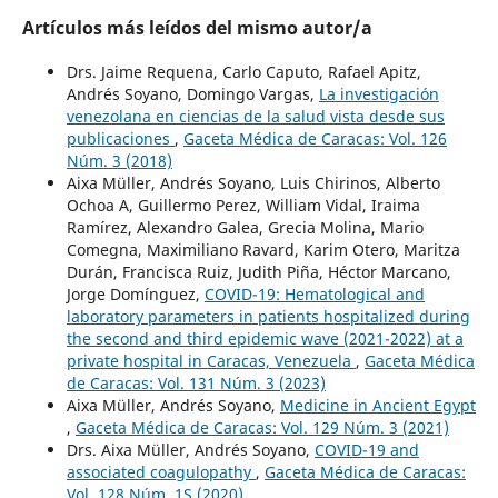
Artículos más leídos del mismo autor/a
Drs. Jaime Requena, Carlo Caputo, Rafael Apitz,
Andrés Soyano, Domingo Vargas,
La investigación
venezolana en ciencias de la salud vista desde sus
publicaciones
,
Gaceta Médica de Caracas: Vol. 126
Núm. 3 (2018)
Aixa Müller, Andrés Soyano, Luis Chirinos, Alberto
Ochoa A, Guillermo Perez, William Vidal, Iraima
Ramírez, Alexandro Galea, Grecia Molina, Mario
Comegna, Maximiliano Ravard, Karim Otero, Maritza
Durán, Francisca Ruiz, Judith Piña, Héctor Marcano,
Jorge Domínguez,
COVID-19: Hematological and
laboratory parameters in patients hospitalized during
the second and third epidemic wave (2021-2022) at a
private hospital in Caracas, Venezuela
,
Gaceta Médica
de Caracas: Vol. 131 Núm. 3 (2023)
Aixa Müller, Andrés Soyano,
Medicine in Ancient Egypt
,
Gaceta Médica de Caracas: Vol. 129 Núm. 3 (2021)
Drs. Aixa Müller, Andrés Soyano,
COVID-19 and
associated coagulopathy
,
Gaceta Médica de Caracas:
Vol. 128 Núm. 1S (2020)