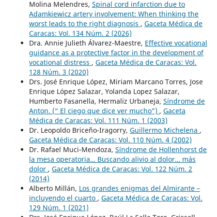
Molina Melendres,
Spinal cord infarction due to
Adamkiewicz artery involvement: When thinking the
worst leads to the right diagnosis
,
Gaceta Médica de
Caracas: Vol. 134 Núm. 2 (2026)
Dra. Annie Julieth Álvarez-Maestre,
Effective vocational
guidance as a protective factor in the development of
vocational distress
,
Gaceta Médica de Caracas: Vol.
128 Núm. 3 (2020)
Drs. José Enrique López, Miriam Marcano Torres, Jose
Enrique López Salazar, Yolanda Lopez Salazar,
Humberto Fasanella, Hermaliz Urbaneja,
Síndrome de
Anton. (“ El ciego que dice ver mucho”)
,
Gaceta
Médica de Caracas: Vol. 111 Núm. 1 (2003)
Dr. Leopoldo Briceño-Iragorry,
Guillermo Michelena
,
Gaceta Médica de Caracas: Vol. 110 Núm. 4 (2002)
Dr. Rafael Muci-Mendoza,
Síndrome de Hollenhorst de
la mesa operatoria… Buscando alivio al dolor… más
dolor
,
Gaceta Médica de Caracas: Vol. 122 Núm. 2
(2014)
Alberto Millán,
Los grandes enigmas del Almirante –
incluyendo el cuarto
,
Gaceta Médica de Caracas: Vol.
129 Núm. 1 (2021)