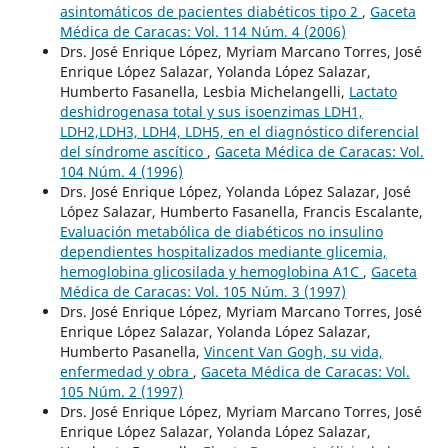
asintomáticos de pacientes diabéticos tipo 2
,
Gaceta
Médica de Caracas: Vol. 114 Núm. 4 (2006)
Drs. José Enrique López, Myriam Marcano Torres, José
Enrique López Salazar, Yolanda López Salazar,
Humberto Fasanella, Lesbia Michelangelli,
Lactato
deshidrogenasa total y sus isoenzimas LDH1,
LDH2,LDH3, LDH4, LDH5, en el diagnóstico diferencial
del síndrome ascítico
,
Gaceta Médica de Caracas: Vol.
104 Núm. 4 (1996)
Drs. José Enrique López, Yolanda López Salazar, José
López Salazar, Humberto Fasanella, Francis Escalante,
Evaluación metabólica de diabéticos no insulino
dependientes hospitalizados mediante glicemia,
hemoglobina glicosilada y hemoglobina A1C
,
Gaceta
Médica de Caracas: Vol. 105 Núm. 3 (1997)
Drs. José Enrique López, Myriam Marcano Torres, José
Enrique López Salazar, Yolanda López Salazar,
Humberto Pasanella,
Vincent Van Gogh, su vida,
enfermedad y obra
,
Gaceta Médica de Caracas: Vol.
105 Núm. 2 (1997)
Drs. José Enrique López, Myriam Marcano Torres, José
Enrique López Salazar, Yolanda López Salazar,