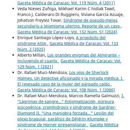
Gaceta Médica de Caracas: Vol. 119 Núm. 4 (2011)
Veda Nieves Zuñiga, Mikhael Karim C hidiak Tawil,
Franco J. Calderaro Di Ruggiero, Viviana García Azuaje,
Johatson Freytez Tovar,
Síndrome de pseudo-meigs
secundario a leiomioma uterino. Reporte de un caso
,
Gaceta Médica de Caracas: Vol. 132 Núm. S1 (2024)
Enrique Santiago López-Loyo,
A propósito del
síndrome ASIA
,
Gaceta Médica de Caracas: Vol. 133
Núm. 2 (2025)
Alberto Millán,
Los grandes enigmas del Almirante –
incluyendo el cuarto
,
Gaceta Médica de Caracas: Vol.
129 Núm. 1 (2021)
Dr. Rafael Muci-Mendoza,
Los ojos de Sherlock
Holmes. Un detective aficionado y la mirada médica. I.
El revesado caso de la mujer del párpado caído
,
Gaceta Médica de Caracas: Vol. 108 Núm. 1 (2000)
Dr. Rafael Muci-Mendoza, Marcos Ramella Galmuzzi,
I.
“Lágrimas de sangre…” Estigmatización, púrpura
psicogénica, cromhidrosis y síndrome de Gardner-
Diamond II. “Una maniobra forzada...” Lesión del
plexo braquial, parálisis de Déjérin-Klumpke y
síndrome de Horner preganglionar
,
Gaceta Médica