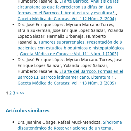
Humberto Fasanella,
El arte Barroco. Análisis de las
circunstancias que favorecieron su difusión. Las
formas en el Barroco: I. Arquitectura y escultura*
,
Gaceta Médica de Caracas: Vol. 112 Núm. 2 (2004)
Drs. José Enrique López, Myriam Marcano Torres,
Efraín Sukerman, José Enrique López Salazar, Yolanda
López Salazar, Hermaliz Urbaneja, Humberto
Fasanella,
Tumores suprarrenales. Presentación de 8
pacientes con estudios bioquímicos e histopatológicos
,
Gaceta Médica de Caracas: Vol. 111 Núm. 1 (2003)
Drs. José Enrique López, Myrian Marcano Torres, José
Enrique López Salazar, Yolanda López Salazar,
Humberto Fasanella,
El arte del Barroco. Formas en el
Barroco III. Barroco latinoamericano. Literatura 1
,
Gaceta Médica de Caracas: Vol. 113 Núm. 3 (2005)
1
2
3
>
>>
Artículos similares
Drs. Jeanine Obage, Rafael Muci-Mendoza,
Síndrome
disautonómico de Ross: variaciones de un tema
,