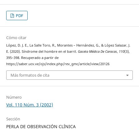
PDF
Cómo citar
López, D. J. E., La Salle Toro, R., Morantes – Hernández, G., & López Salazar, J.
E. (2020). Síndrome del hombre en el barril.
Gaceta Médica De Caracas
,
110
(3),
395–398. Recuperado a partir de
https://saber.ucv.ve/ojs/index.php/rev_gmc/article/view/20126
Más formatos de cita
Número
Vol. 110 Núm. 3 (2002)
Sección
PERLA DE OBSERVACIÓN CLÍNICA