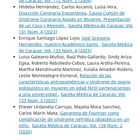
de Caracas: Vol. 112 Núm. 2 (2004)
Hildelia Hernández, Carlos Ascanio, Luisa Vera,
Disección Coronaria Espontánea, Causa Común de
Síndrome Coronario Agudo en Mujeres. Presentación
de un Caso y Revisión
,
Gaceta Médica de Caracas: Vol.
131 Núm. 4 (2023)
Enrique Santiago López-Loyo,
José Gregorio
Hernández, nuestro Académico Santo
,
Gaceta Médica
de Caracas: Vol. 133 Núm. 4 (2025)
Luisa Galeano-Muñoz, Raúl Polo-Gallardo, Sindy Ariza-
Egea, Roberto Rebolledo-Cobos, Laura Ardila-Pereira,
Martha Mendinueta-Martínez, Eulalia Amador-Rodero,
Leslie Montealegre-Esmeral,
Relación de las
características antropométricas y síndrome de ovario
poliquístico en mujeres en edad fértil pertenecientes
a una universidad
,
Gaceta Médica de Caracas: Vol.
133 Núm. 3 (2025)
Eliexer Urdaneta Carruyo, Mayela Mora Sanchez,
Carlos Marin Mata,
Gangrena de Fournier como
complicación de síndrome nefrótico idiopático en un
niño
,
Gaceta Médica de Caracas: Vol. 134 Núm. 2
(2026)