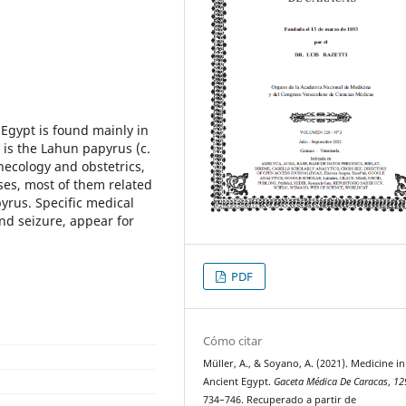
Egypt is found mainly in
 is the Lahun papyrus (c.
necology and obstetrics,
ses, most of them related
yrus. Specific medical
nd seizure, appear for
PDF
Cómo citar
Müller, A., & Soyano, A. (2021). Medicine in
Ancient Egypt.
Gaceta Médica De Caracas
,
12
734–746. Recuperado a partir de