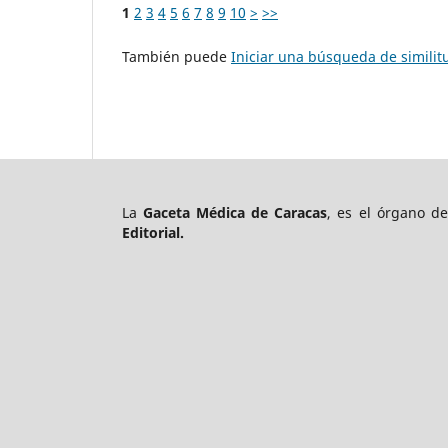
1
2
3
4
5
6
7
8
9
10
>
>>
También puede
Iniciar una búsqueda de simili
La
Gaceta Médica de Caracas
, es el órgano d
Editorial.