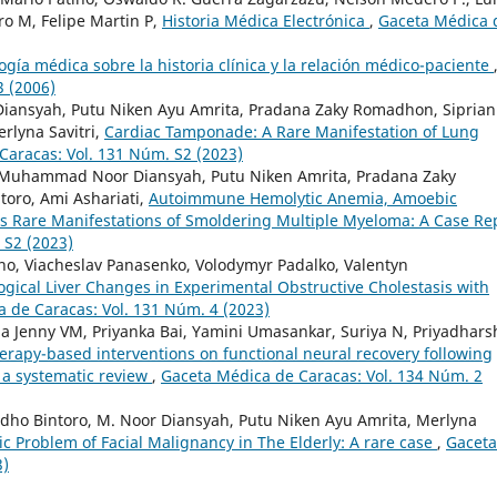
ro M, Felipe Martin P,
Historia Médica Electrónica
,
Gaceta Médica 
ogía médica sobre la historia clínica y la relación médico-paciente
3 (2006)
ansyah, Putu Niken Ayu Amrita, Pradana Zaky Romadhon, Sipria
rlyna Savitri,
Cardiac Tamponade: A Rare Manifestation of Lung
Caracas: Vol. 131 Núm. S2 (2023)
, Muhammad Noor Diansyah, Putu Niken Amrita, Pradana Zaky
oro, Ami Ashariati,
Autoimmune Hemolytic Anemia, Amoebic
s Rare Manifestations of Smoldering Multiple Myeloma: A Case Re
 S2 (2023)
o, Viacheslav Panasenko, Volodymyr Padalko, Valentyn
ogical Liver Changes in Experimental Obstructive Cholestasis with
 de Caracas: Vol. 131 Núm. 4 (2023)
a Jenny VM, Priyanka Bai, Yamini Umasankar, Suriya N, Priyadhars
herapy-based interventions on functional neural recovery following
- a systematic review
,
Gaceta Médica de Caracas: Vol. 134 Núm. 2
Yudho Bintoro, M. Noor Diansyah, Putu Niken Ayu Amrita, Merlyna
ic Problem of Facial Malignancy in The Elderly: A rare case
,
Gaceta
3)