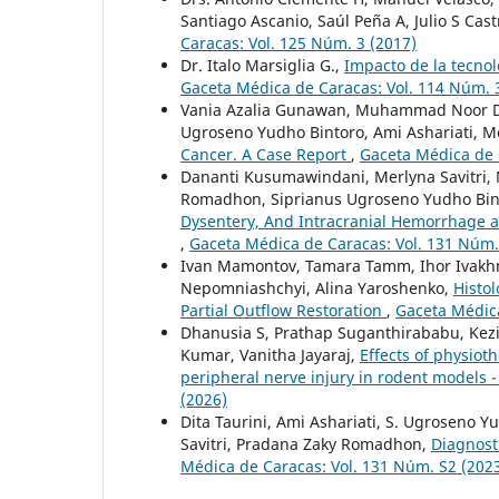
Santiago Ascanio, Saúl Peña A, Julio S Cast
Caracas: Vol. 125 Núm. 3 (2017)
Dr. Italo Marsiglia G.,
Impacto de la tecnol
Gaceta Médica de Caracas: Vol. 114 Núm. 
Vania Azalia Gunawan, Muhammad Noor Di
Ugroseno Yudho Bintoro, Ami Ashariati, Me
Cancer. A Case Report
,
Gaceta Médica de 
Dananti Kusumawindani, Merlyna Savitri
Romadhon, Siprianus Ugroseno Yudho Bint
Dysentery, And Intracranial Hemorrhage a
,
Gaceta Médica de Caracas: Vol. 131 Núm.
Ivan Mamontov, Tamara Tamm, Ihor Ivakhn
Nepomniashchyi, Alina Yaroshenko,
Histol
Partial Outflow Restoration
,
Gaceta Médica
Dhanusia S, Prathap Suganthirababu, Kezi
Kumar, Vanitha Jayaraj,
Effects of physiot
peripheral nerve injury in rodent models 
(2026)
Dita Taurini, Ami Ashariati, S. Ugroseno 
Savitri, Pradana Zaky Romadhon,
Diagnost
Médica de Caracas: Vol. 131 Núm. S2 (202