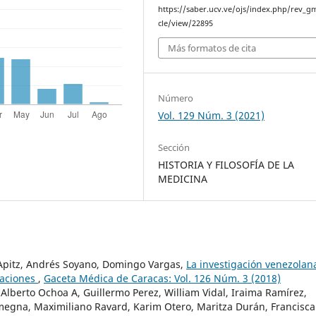
https://saber.ucv.ve/ojs/index.php/rev_gm
cle/view/22895
Más formatos de cita
Número
Vol. 129 Núm. 3 (2021)
Sección
HISTORIA Y FILOSOFÍA DE LA
MEDICINA
 Apitz, Andrés Soyano, Domingo Vargas,
La investigación venezolan
caciones
,
Gaceta Médica de Caracas: Vol. 126 Núm. 3 (2018)
 Alberto Ochoa A, Guillermo Perez, William Vidal, Iraima Ramírez,
megna, Maximiliano Ravard, Karim Otero, Maritza Durán, Francisca