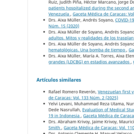
Ruiz, Judith Piña, Héctor Marcano, Jorge
patients hospitalized during the second an
Venezuela
,
Gaceta Médica de Caracas: Vol
Drs. Aixa Müller, Andrés Soyano,
COVID-19
Núm. 1S (2020)
Drs. Aixa Müller de Soyano, Andrés Soyan
adultos. Mitos y realidades de los traspla
Drs. Aixa Müller de Soyano, Andrés Soyan
hematológicas. Una bomba de tiempo
,
Ga
Drs. Aixa Müller, María A. Torres, Aixa El
grandes (LDCBG) en estadios avanzados
,
Artículos similares
Rafael Romero Reverón,
Venezuelan first y
de Caracas: Vol. 133 Núm. 2 (2025)
Yelvi Levani, Muhammad Reza Utama, Nur 
Dede Nasrullah,
Evaluation of Medical Stu
19 in Indonesia
,
Gaceta Médica de Caracas
Drs. Abraham Krivoy, Jaime Krivoy, Mauric
Smith
,
Gaceta Médica de Caracas: Vol. 11
Drs. Antonio Clemente H, Manuel Velasco,