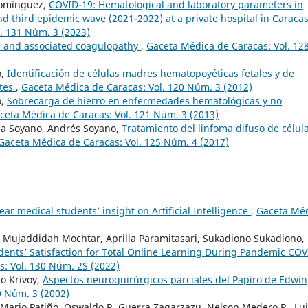
 Domínguez,
COVID-19: Hematological and laboratory parameters in
d third epidemic wave (2021-2022) at a private hospital in Caracas
. 131 Núm. 3 (2023)
 and associated coagulopathy
,
Gaceta Médica de Caracas: Vol. 12
o,
Identificación de células madres hematopoyéticas fetales y de
ntes
,
Gaceta Médica de Caracas: Vol. 120 Núm. 3 (2012)
o,
Sobrecarga de hierro en enfermedades hematológicas y no
ceta Médica de Caracas: Vol. 121 Núm. 3 (2013)
ena Soyano, Andrés Soyano,
Tratamiento del linfoma difuso de célul
Gaceta Médica de Caracas: Vol. 125 Núm. 4 (2017)
ear medical students’ insight on Artificial Intelligence
,
Gaceta Mé
Mujaddidah Mochtar, Aprilia Paramitasari, Sukadiono Sukadiono,
dents’ Satisfaction for Total Online Learning During Pandemic COV
: Vol. 130 Núm. 2S (2022)
io Krivoy,
Aspectos neuroquirúrgicos parciales del Papiro de Edwin
0 Núm. 3 (2002)
 Mario Patiño, Oswaldo R. Guerra Zagarzazu, Nelson Medero P., Lu