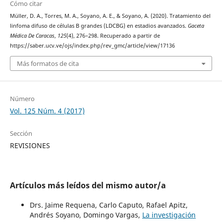
Cómo citar
Müller, D. A., Torres, M. A., Soyano, A. E., & Soyano, A. (2020). Tratamiento del
linfoma difuso de células B grandes (LDCBG) en estadios avanzados.
Gaceta
Médica De Caracas
,
125
(4), 276–298. Recuperado a partir de
https://saber.ucv.ve/ojs/index.php/rev_gmc/article/view/17136
Más formatos de cita
Número
Vol. 125 Núm. 4 (2017)
Sección
REVISIONES
Artículos más leídos del mismo autor/a
Drs. Jaime Requena, Carlo Caputo, Rafael Apitz,
Andrés Soyano, Domingo Vargas,
La investigación