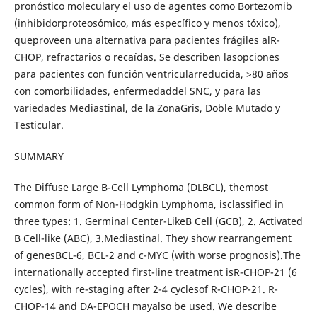
pronóstico moleculary el uso de agentes como Bortezomib
(inhibidorproteosómico, más específico y menos tóxico),
queproveen una alternativa para pacientes frágiles alR-
CHOP, refractarios o recaídas. Se describen lasopciones
para pacientes con función ventricularreducida, >80 años
con comorbilidades, enfermedaddel SNC, y para las
variedades Mediastinal, de la ZonaGris, Doble Mutado y
Testicular.
SUMMARY
The Diffuse Large B-Cell Lymphoma (DLBCL), themost
common form of Non-Hodgkin Lymphoma, isclassified in
three types: 1. Germinal Center-LikeB Cell (GCB), 2. Activated
B Cell-like (ABC), 3.Mediastinal. They show rearrangement
of genesBCL-6, BCL-2 and c-MYC (with worse prognosis).The
internationally accepted first-line treatment isR-CHOP-21 (6
cycles), with re-staging after 2-4 cyclesof R-CHOP-21. R-
CHOP-14 and DA-EPOCH mayalso be used. We describe