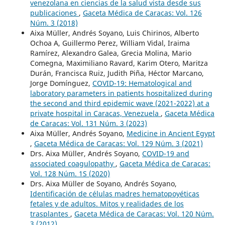
venezolana en ciencias de la salud vista desde sus
publicaciones
,
Gaceta Médica de Caracas: Vol. 126
Núm. 3 (2018)
Aixa Müller, Andrés Soyano, Luis Chirinos, Alberto
Ochoa A, Guillermo Perez, William Vidal, Iraima
Ramírez, Alexandro Galea, Grecia Molina, Mario
Comegna, Maximiliano Ravard, Karim Otero, Maritza
Durán, Francisca Ruiz, Judith Piña, Héctor Marcano,
Jorge Domínguez,
COVID-19: Hematological and
laboratory parameters in patients hospitalized during
the second and third epidemic wave (2021-2022) at a
private hospital in Caracas, Venezuela
,
Gaceta Médica
de Caracas: Vol. 131 Núm. 3 (2023)
Aixa Müller, Andrés Soyano,
Medicine in Ancient Egypt
,
Gaceta Médica de Caracas: Vol. 129 Núm. 3 (2021)
Drs. Aixa Müller, Andrés Soyano,
COVID-19 and
associated coagulopathy
,
Gaceta Médica de Caracas:
Vol. 128 Núm. 1S (2020)
Drs. Aixa Müller de Soyano, Andrés Soyano,
Identificación de células madres hematopoyéticas
fetales y de adultos. Mitos y realidades de los
trasplantes
,
Gaceta Médica de Caracas: Vol. 120 Núm.
3 (2012)