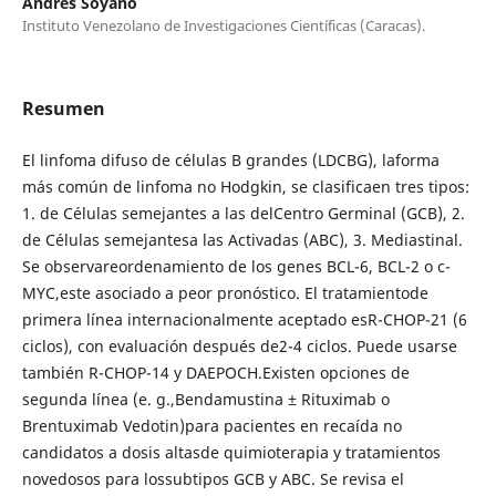
Andrés Soyano
Instituto Venezolano de Investigaciones Científicas (Caracas).
Resumen
El linfoma difuso de células B grandes (LDCBG), laforma
más común de linfoma no Hodgkin, se clasificaen tres tipos:
1. de Células semejantes a las delCentro Germinal (GCB), 2.
de Células semejantesa las Activadas (ABC), 3. Mediastinal.
Se observareordenamiento de los genes BCL-6, BCL-2 o c-
MYC,este asociado a peor pronóstico. El tratamientode
primera línea internacionalmente aceptado esR-CHOP-21 (6
ciclos), con evaluación después de2-4 ciclos. Puede usarse
también R-CHOP-14 y DAEPOCH.Existen opciones de
segunda línea (e. g.,Bendamustina ± Rituximab o
Brentuximab Vedotin)para pacientes en recaída no
candidatos a dosis altasde quimioterapia y tratamientos
novedosos para lossubtipos GCB y ABC. Se revisa el