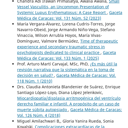
Chandra Adi Irawan Primasatya, Awalia Awalia,
Small
Vessel Vasculitis, an Uncommon Presentation of
Systemic Lupus Erythematosus: A Case Report
,
Gaceta
Médica de Caracas: Vol. 131 Núm. S2 (2023)
María Vergara-Álvarez, Lorena Cudris-Torres, Jorge
Navarro-Obeid, Jorge Armando Niño-Vega, Stefano
Vinaccia, Wilson Arrubla Hoyos, María Vivas-
Domínguez, Valmore Bermúdez,
Time of therapeutic
experience and secondary traumatic stress in
psychologists dedicated to clinical practice
,
Gaceta
Médica de Caracas: Vol. 133 Núm. 1 (2025)
Prof. Arturo Martí Carvajal, MSc, PhD,
¿Es más útil la
revisión narrativa que la sistemática en la toma de
decisión en salud?
,
Gaceta Médica de Caracas: Vol.
118 Núm. 1 (2010)
Drs. Claudia Antonieta Blandenier de Suárez, Enrique
Santiago López-Loyo, Diana López Jelenkovic,
Miocardiopatía/displasia arritmogénica del ventrículo
derecho familiar e infantil. A propósito de un caso de
muerte súbita autopsiado
,
Gaceta Médica de Caracas:
Vol. 126 Núm. 4 (2018)
Miguel Amilachwari B,, Gloria Yanira Rueda, Sonia
Kovalski,
Complicaciones extracardíacas de la