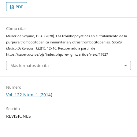
PDF
Cómo citar
Müller de Soyano, D. A. (2020). Las trombopoyetinas en el tratamiento de la
púrpura trombocitopénica inmunitaria y otras trombocitopenias.
Gaceta
Médica De Caracas
,
122
(1), 12–16. Recuperado a partir de
https://saber.ucv.ve/ojs/index.php/rev_gmc/article/view/17627
Más formatos de cita
Número
Vol. 122 Núm. 1 (2014)
Sección
REVISIONES