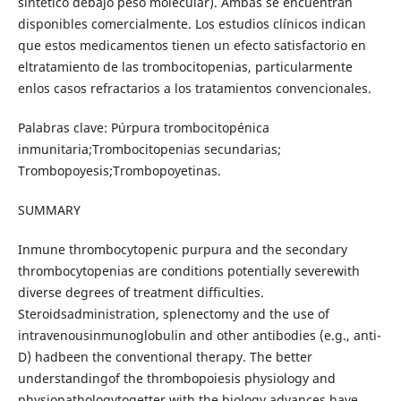
sintético debajo peso molecular). Ambas se encuentran
disponibles comercialmente. Los estudios clínicos indican
que estos medicamentos tienen un efecto satisfactorio en
eltratamiento de las trombocitopenias, particularmente
enlos casos refractarios a los tratamientos convencionales.
Palabras clave: Púrpura trombocitopénica
inmunitaria;Trombocitopenias secundarias;
Trombopoyesis;Trombopoyetinas.
SUMMARY
Inmune thrombocytopenic purpura and the secondary
thrombocytopenias are conditions potentially severewith
diverse degrees of treatment difficulties.
Steroidsadministration, splenectomy and the use of
intravenousinmunoglobulin and other antibodies (e.g., anti-
D) hadbeen the conventional therapy. The better
understandingof the thrombopoiesis physiology and
physiopathologytogetter with the biology advances have