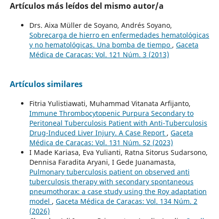
Artículos más leídos del mismo autor/a
Drs. Aixa Müller de Soyano, Andrés Soyano,
Sobrecarga de hierro en enfermedades hematológicas
y no hematológicas. Una bomba de tiempo
,
Gaceta
Médica de Caracas: Vol. 121 Núm. 3 (2013)
Artículos similares
Fitria Yulistiawati, Muhammad Vitanata Arfijanto,
Immune Thrombocytopenic Purpura Secondary to
Peritoneal Tuberculosis Patient with Anti-Tuberculosis
Drug-Induced Liver Injury. A Case Report
,
Gaceta
Médica de Caracas: Vol. 131 Núm. S2 (2023)
I Made Kariasa, Eva Yulianti, Ratna Sitorus Sudarsono,
Dennisa Faradita Aryani, I Gede Juanamasta,
Pulmonary tuberculosis patient on observed anti
tuberculosis therapy with secondary spontaneous
pneumothorax: a case study using the Roy adaptation
model
,
Gaceta Médica de Caracas: Vol. 134 Núm. 2
(2026)