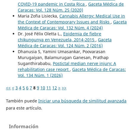
COVID-19 pandemic in Costa Rica
,
Gaceta Médica de
Caracas: Vol. 128 Núm. 2S (2020)
Maria Zofia Lisiecka,
Cannabis Allergy: Medical Use in
the Context of Contemporary Issues and Risks
,
Gaceta
Médica de Caracas: Vol. 132 Núm. 4 (2024)
Dr. José Félix Oletta L.,
Epidemia de fiebre
chikungunya en Venezuela, 2014-2015
,
Gaceta
Médica de Caracas: Vol. 124 Núm. 2 (2016)
Dhanusia S, Yamini Umasankar, Poovarasan
Murugaiyan, Balamurugan Ganesan, Prathap
Suganthirababu,
Postictal median nerve injury: A
rehabilitation case report
,
Gaceta Médica de Caracas:
Vol. 134 Núm. 1 (2026)
<<
<
3
4
5
6
7
8
9
10
11
12
>
>>
También puede
Iniciar una búsqueda de similitud avanzada
para este artículo.
Información