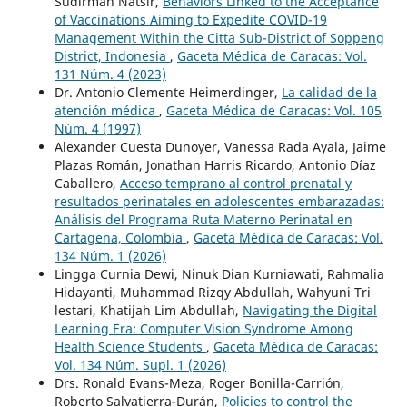
Sudirman Natsir,
Behaviors Linked to the Acceptance
of Vaccinations Aiming to Expedite COVID-19
Management Within the Citta Sub-District of Soppeng
District, Indonesia
,
Gaceta Médica de Caracas: Vol.
131 Núm. 4 (2023)
Dr. Antonio Clemente Heimerdinger,
La calidad de la
atención médica
,
Gaceta Médica de Caracas: Vol. 105
Núm. 4 (1997)
Alexander Cuesta Dunoyer, Vanessa Rada Ayala, Jaime
Plazas Román, Jonathan Harris Ricardo, Antonio Díaz
Caballero,
Acceso temprano al control prenatal y
resultados perinatales en adolescentes embarazadas:
Análisis del Programa Ruta Materno Perinatal en
Cartagena, Colombia
,
Gaceta Médica de Caracas: Vol.
134 Núm. 1 (2026)
Lingga Curnia Dewi, Ninuk Dian Kurniawati, Rahmalia
Hidayanti, Muhammad Rizqy Abdullah, Wahyuni Tri
lestari, Khatijah Lim Abdullah,
Navigating the Digital
Learning Era: Computer Vision Syndrome Among
Health Science Students
,
Gaceta Médica de Caracas:
Vol. 134 Núm. Supl. 1 (2026)
Drs. Ronald Evans-Meza, Roger Bonilla-Carrión,
Roberto Salvatierra-Durán,
Policies to control the