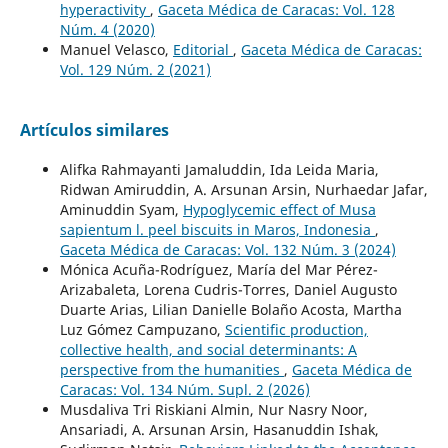
hyperactivity
,
Gaceta Médica de Caracas: Vol. 128
Núm. 4 (2020)
Manuel Velasco,
Editorial
,
Gaceta Médica de Caracas:
Vol. 129 Núm. 2 (2021)
Artículos similares
Alifka Rahmayanti Jamaluddin, Ida Leida Maria,
Ridwan Amiruddin, A. Arsunan Arsin, Nurhaedar Jafar,
Aminuddin Syam,
Hypoglycemic effect of Musa
sapientum l. peel biscuits in Maros, Indonesia
,
Gaceta Médica de Caracas: Vol. 132 Núm. 3 (2024)
Mónica Acuña-Rodríguez, María del Mar Pérez-
Arizabaleta, Lorena Cudris-Torres, Daniel Augusto
Duarte Arias, Lilian Danielle Bolaño Acosta, Martha
Luz Gómez Campuzano,
Scientific production,
collective health, and social determinants: A
perspective from the humanities
,
Gaceta Médica de
Caracas: Vol. 134 Núm. Supl. 2 (2026)
Musdaliva Tri Riskiani Almin, Nur Nasry Noor,
Ansariadi, A. Arsunan Arsin, Hasanuddin Ishak,