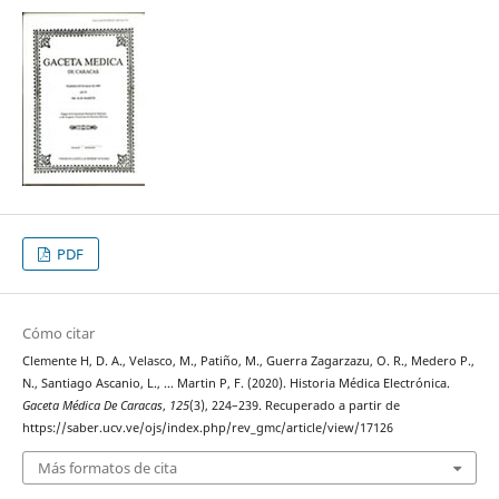
PDF
Cómo citar
Clemente H, D. A., Velasco, M., Patiño, M., Guerra Zagarzazu, O. R., Medero P.,
N., Santiago Ascanio, L., … Martin P, F. (2020). Historia Médica Electrónica.
Gaceta Médica De Caracas
,
125
(3), 224–239. Recuperado a partir de
https://saber.ucv.ve/ojs/index.php/rev_gmc/article/view/17126
Más formatos de cita