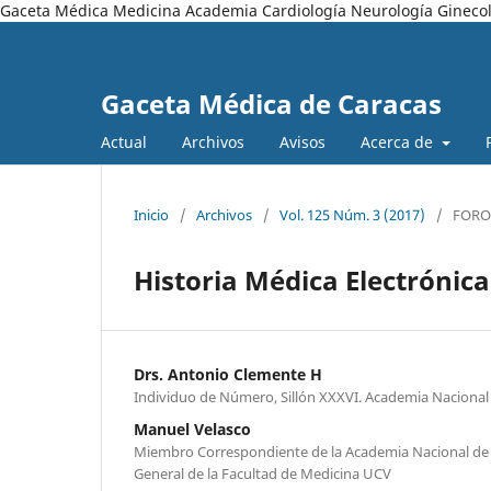
Gaceta Médica Medicina Academia Cardiología Neurología Ginecol
Gaceta Médica de Caracas
Actual
Archivos
Avisos
Acerca de
Inicio
/
Archivos
/
Vol. 125 Núm. 3 (2017)
/
FORO
Historia Médica Electrónica
Drs. Antonio Clemente H
Individuo de Número, Sillón XXXVI. Academia Nacional
Manuel Velasco
Miembro Correspondiente de la Academia Nacional de 
General de la Facultad de Medicina UCV