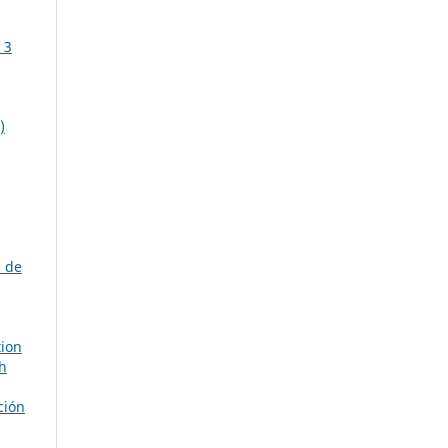
 3
)
 de
,
tion
th
ción