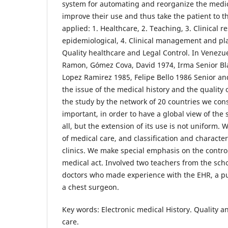
system for automating and reorganize the medica
improve their use and thus take the patient to th
applied: 1. Healthcare, 2. Teaching, 3. Clinical 
epidemiological, 4. Clinical management and pla
Quality healthcare and Legal Control. In Venezue
Ramon, Gómez Cova, David 1974, Irma Senior Bl
Lopez Ramirez 1985, Felipe Bello 1986 Senior a
the issue of the medical history and the quality 
the study by the network of 20 countries we con
important, in order to have a global view of the 
all, but the extension of its use is not uniform. 
of medical care, and classification and character
clinics. We make special emphasis on the control 
medical act. Involved two teachers from the scho
doctors who made experience with the EHR, a pub
a chest surgeon.
Key words: Electronic medical History. Quality an
care.