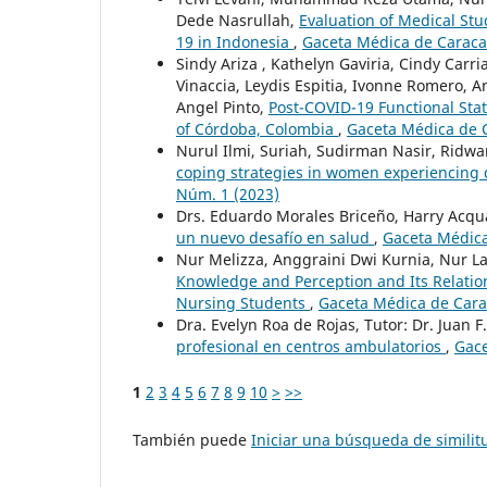
Dede Nasrullah,
Evaluation of Medical Stu
19 in Indonesia
,
Gaceta Médica de Caracas
Sindy Ariza , Kathelyn Gaviria, Cindy Carr
Vinaccia, Leydis Espitia, Ivonne Romero, 
Angel Pinto,
Post-COVID-19 Functional Stat
of Córdoba, Colombia
,
Gaceta Médica de C
Nurul Ilmi, Suriah, Sudirman Nasir, Ridw
coping strategies in women experiencing 
Núm. 1 (2023)
Drs. Eduardo Morales Briceño, Harry Acqua
un nuevo desafío en salud
,
Gaceta Médica
Nur Melizza, Anggraini Dwi Kurnia, Nur Lai
Knowledge and Perception and Its Relatio
Nursing Students
,
Gaceta Médica de Carac
Dra. Evelyn Roa de Rojas, Tutor: Dr. Juan 
profesional en centros ambulatorios
,
Gace
1
2
3
4
5
6
7
8
9
10
>
>>
También puede
Iniciar una búsqueda de simili