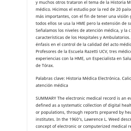
y muchos otros trataron el tema de la Historia Mé
médico. Hicimos el estudio por la red de 20 paí
más importantes, con el fin de tener una visión g
todos ellos se usa la HME pero la extensión de 
Señalamos los niveles de atención médica, y la cl
características de los Hospitales y Ambulatorios
énfasis en el control de la calidad del acto médi
Profesores de la Escuela Razetti UCV, tres médic
experiencias con la HME, un Especialista en Sal
de Tórax.
Palabras clave: Historia Médica Electrónica. Cali
atención médica
SUMMARY The electronic medical record is an ev
defined as a systematic collection of digital hea
or populations, through reports prepared by hea
institutes. In the 1960’s, Lawrence L. Weed descr
concept of electronic or computerized medical r