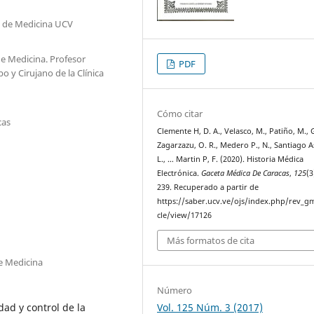
d de Medicina UCV
e Medicina. Profesor
PDF
o y Cirujano de la Clínica
Cómo citar
cas
Clemente H, D. A., Velasco, M., Patiño, M.,
Zagarzazu, O. R., Medero P., N., Santiago A
L., … Martin P, F. (2020). Historia Médica
Electrónica.
Gaceta Médica De Caracas
,
125
(3
239. Recuperado a partir de
https://saber.ucv.ve/ojs/index.php/rev_gm
cle/view/17126
Más formatos de cita
e Medicina
Número
Vol. 125 Núm. 3 (2017)
dad y control de la