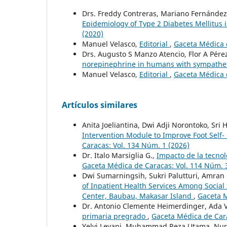
Drs. Freddy Contreras, Mariano Fernández, 
Epidemiology of Type 2 Diabetes Mellitus
(2020)
Manuel Velasco,
Editorial
,
Gaceta Médica d
Drs. Augusto S Manzo Atencio, Flor A Pér
norepinephrine in humans with sympathet
Manuel Velasco,
Editorial
,
Gaceta Médica d
Artículos similares
Anita Joeliantina, Dwi Adji Norontoko, Sri 
Intervention Module to Improve Foot Self-
Caracas: Vol. 134 Núm. 1 (2026)
Dr. Italo Marsiglia G.,
Impacto de la tecnol
Gaceta Médica de Caracas: Vol. 114 Núm. 
Dwi Sumarningsih, Sukri Palutturi, Amra
of Inpatient Health Services Among Social
Center, Baubau, Makasar Island
,
Gaceta M
Dr. Antonio Clemente Heimerdinger, Ada Ve
primaria pregrado
,
Gaceta Médica de Cara
Yelvi Levani, Muhammad Reza Utama, Nur 