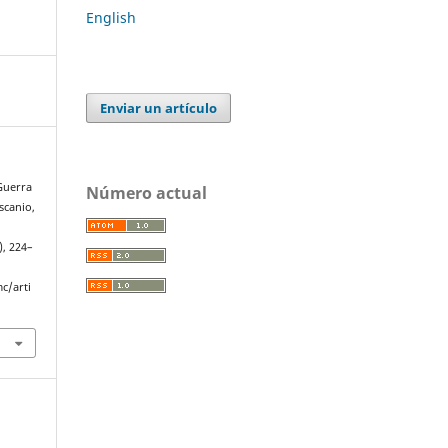
English
Enviar un artículo
 Guerra
Número actual
scanio,
), 224–
c/arti