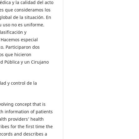
dica y la calidad del acto
ses que consideramos los
lobal de la situación. En
su uso no es uniforme.
asificación y
. Hacemos especial
co. Participaron dos
os que hicieron
ud Pública y un Cirujano
dad y control de la
olving concept that is
lth information of patients
lth providers’ health
ibes for the first time the
ecords and describes a