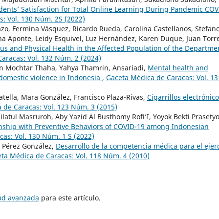
dents’ Satisfaction for Total Online Learning During Pandemic COV
: Vol. 130 Núm. 2S (2022)
iazo, Fermina Vásquez, Ricardo Rueda, Carolina Castellanos, Stefan
Ana Aponte, Leidy Esquivel, Luz Hernández, Karen Duque, Juan Torr
us and Physical Health in the Affected Population of the Departme
aracas: Vol. 132 Núm. 2 (2024)
an Mochtar Thaha, Yahya Thamrin, Ansariadi,
Mental health and
domestic violence in Indonesia
,
Gaceta Médica de Caracas: Vol. 13
tella, Mara González, Francisco Plaza-Rivas,
Cigarrillos electrónico
 de Caracas: Vol. 123 Núm. 3 (2015)
latul Masruroh, Aby Yazid Al Busthomy Rofi’I, Yoyok Bekti Prasetyo
nship with Preventive Behaviors of COVID-19 among Indonesian
as: Vol. 130 Núm. 1 S (2022)
F. Pérez González,
Desarrollo de la competencia médica para el ejerc
ta Médica de Caracas: Vol. 118 Núm. 4 (2010)
tud avanzada
para este artículo.