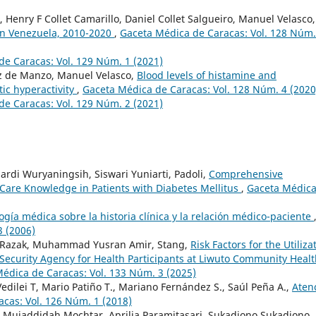
Henry F Collet Camarillo, Daniel Collet Salgueiro, Manuel Velasco,
 in Venezuela, 2010-2020
,
Gaceta Médica de Caracas: Vol. 128 Núm.
e Caracas: Vol. 129 Núm. 1 (2021)
ez de Manzo, Manuel Velasco,
Blood levels of histamine and
ic hyperactivity
,
Gaceta Médica de Caracas: Vol. 128 Núm. 4 (2020
e Caracas: Vol. 129 Núm. 2 (2021)
Hardi Wuryaningsih, Siswari Yuniarti, Padoli,
Comprehensive
 Care Knowledge in Patients with Diabetes Mellitus
,
Gaceta Médica
ogía médica sobre la historia clínica y la relación médico-paciente
3 (2006)
n Razak, Muhammad Yusran Amir, Stang,
Risk Factors for the Utiliza
 Security Agency for Health Participants at Liwuto Community Heal
édica de Caracas: Vol. 133 Núm. 3 (2025)
dilei T, Mario Patiño T., Mariano Fernández S., Saúl Peña A.,
Aten
cas: Vol. 126 Núm. 1 (2018)
Mujaddidah Mochtar, Aprilia Paramitasari, Sukadiono Sukadiono,