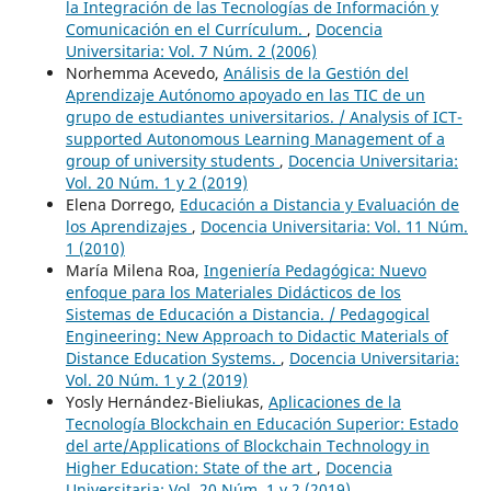
la Integración de las Tecnologías de Información y
Comunicación en el Currículum.
,
Docencia
Universitaria: Vol. 7 Núm. 2 (2006)
Norhemma Acevedo,
Análisis de la Gestión del
Aprendizaje Autónomo apoyado en las TIC de un
grupo de estudiantes universitarios. / Analysis of ICT-
supported Autonomous Learning Management of a
group of university students
,
Docencia Universitaria:
Vol. 20 Núm. 1 y 2 (2019)
Elena Dorrego,
Educación a Distancia y Evaluación de
los Aprendizajes
,
Docencia Universitaria: Vol. 11 Núm.
1 (2010)
María Milena Roa,
Ingeniería Pedagógica: Nuevo
enfoque para los Materiales Didácticos de los
Sistemas de Educación a Distancia. / Pedagogical
Engineering: New Approach to Didactic Materials of
Distance Education Systems.
,
Docencia Universitaria:
Vol. 20 Núm. 1 y 2 (2019)
Yosly Hernández-Bieliukas,
Aplicaciones de la
Tecnología Blockchain en Educación Superior: Estado
del arte/Applications of Blockchain Technology in
Higher Education: State of the art
,
Docencia
Universitaria: Vol. 20 Núm. 1 y 2 (2019)