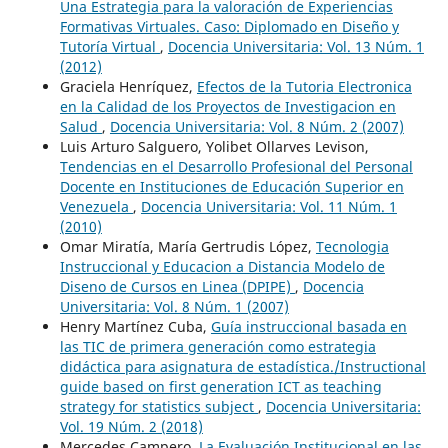
Una Estrategia para la valoración de Experiencias
Formativas Virtuales. Caso: Diplomado en Diseño y
Tutoría Virtual
,
Docencia Universitaria: Vol. 13 Núm. 1
(2012)
Graciela Henríquez,
Efectos de la Tutoria Electronica
en la Calidad de los Proyectos de Investigacion en
Salud
,
Docencia Universitaria: Vol. 8 Núm. 2 (2007)
Luis Arturo Salguero, Yolibet Ollarves Levison,
Tendencias en el Desarrollo Profesional del Personal
Docente en Instituciones de Educación Superior en
Venezuela
,
Docencia Universitaria: Vol. 11 Núm. 1
(2010)
Omar Miratía, María Gertrudis López,
Tecnologia
Instruccional y Educacion a Distancia Modelo de
Diseno de Cursos en Linea (DPIPE)
,
Docencia
Universitaria: Vol. 8 Núm. 1 (2007)
Henry Martínez Cuba,
Guía instruccional basada en
las TIC de primera generación como estrategia
didáctica para asignatura de estadística./Instructional
guide based on first generation ICT as teaching
strategy for statistics subject
,
Docencia Universitaria:
Vol. 19 Núm. 2 (2018)
Mercedes Campero,
La Evaluación Institucional en las