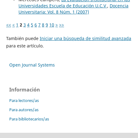
Universidades Escuela de Educación U.C.V
,
Docencia
Universitaria: Vol. 8 Núm. 1 (2007)
<<
<
1
2
3
4
5
6
7
8
9
10
>
>>
También puede
Iniciar una búsqueda de similitud avanzada
para este artículo.
Open Journal Systems
Información
Para lectores/as
Para autores/as
Para bibliotecarios/as