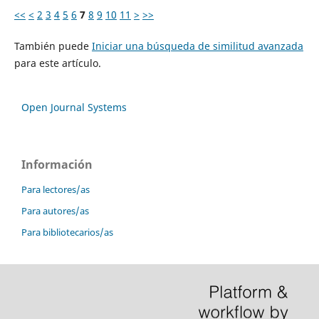
<<
<
2
3
4
5
6
7
8
9
10
11
>
>>
También puede
Iniciar una búsqueda de similitud avanzada
para este artículo.
Open Journal Systems
Información
Para lectores/as
Para autores/as
Para bibliotecarios/as