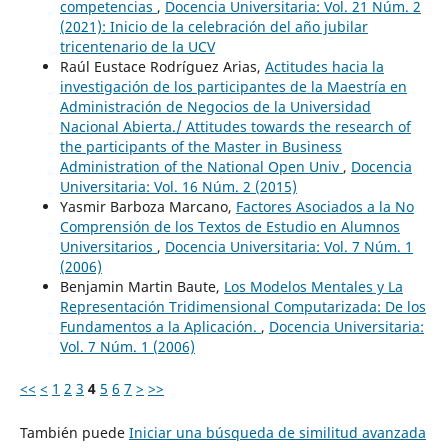
competencias
,
Docencia Universitaria: Vol. 21 Núm. 2
(2021): Inicio de la celebración del año jubilar
tricentenario de la UCV
Raúl Eustace Rodríguez Arias,
Actitudes hacia la
investigación de los participantes de la Maestría en
Administración de Negocios de la Universidad
Nacional Abierta./ Attitudes towards the research of
the participants of the Master in Business
Administration of the National Open Univ
,
Docencia
Universitaria: Vol. 16 Núm. 2 (2015)
Yasmir Barboza Marcano,
Factores Asociados a la No
Comprensión de los Textos de Estudio en Alumnos
Universitarios
,
Docencia Universitaria: Vol. 7 Núm. 1
(2006)
Benjamin Martin Baute,
Los Modelos Mentales y La
Representación Tridimensional Computarizada: De los
Fundamentos a la Aplicación.
,
Docencia Universitaria:
Vol. 7 Núm. 1 (2006)
<<
<
1
2
3
4
5
6
7
>
>>
También puede
Iniciar una búsqueda de similitud avanzada