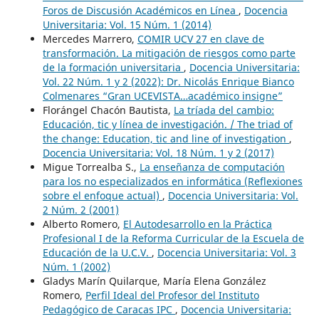
Foros de Discusión Académicos en Línea
,
Docencia
Universitaria: Vol. 15 Núm. 1 (2014)
Mercedes Marrero,
COMIR UCV 27 en clave de
transformación. La mitigación de riesgos como parte
de la formación universitaria
,
Docencia Universitaria:
Vol. 22 Núm. 1 y 2 (2022): Dr. Nicolás Enrique Bianco
Colmenares “Gran UCEVISTA…académico insigne”
Florángel Chacón Bautista,
La tríada del cambio:
Educación, tic y línea de investigación. / The triad of
the change: Education, tic and line of investigation
,
Docencia Universitaria: Vol. 18 Núm. 1 y 2 (2017)
Migue Torrealba S.,
La enseñanza de computación
para los no especializados en informática (Reflexiones
sobre el enfoque actual)
,
Docencia Universitaria: Vol.
2 Núm. 2 (2001)
Alberto Romero,
El Autodesarrollo en la Práctica
Profesional I de la Reforma Curricular de la Escuela de
Educación de la U.C.V.
,
Docencia Universitaria: Vol. 3
Núm. 1 (2002)
Gladys Marín Quilarque, María Elena González
Romero,
Perfil Ideal del Profesor del Instituto
Pedagógico de Caracas IPC
,
Docencia Universitaria: