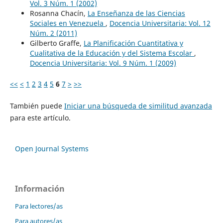
Vol. 3 Núm. 1 (2002)
Rosanna Chacín,
La Enseñanza de las Ciencias
Sociales en Venezuela
,
Docencia Universitaria: Vol. 12
Núm. 2 (2011)
Gilberto Graffe,
La Planificación Cuantitativa y
Cualitativa de la Educación y del Sistema Escolar
,
Docencia Universitaria: Vol. 9 Núm. 1 (2009)
<<
<
1
2
3
4
5
6
7
>
>>
También puede
Iniciar una búsqueda de similitud avanzada
para este artículo.
Open Journal Systems
Información
Para lectores/as
Para autores/as