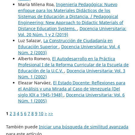
María Milena Roa,
Ingeniería Pedagógica: Nuevo
enfoque para los Materiales Didácticos de los
Sistemas de Educación a Distancia. / Pedagogical
Engineering: New Approach to Didactic Materials of
Distance Education Systems.
,
Docencia Universitaria:
Vol. 20 Núm. 1 y 2 (2019)
Luz Salazar,
La Construcción de Ciudadanía en
Educación Superior
,
Docencia Universitaria: Vol. 4
Núm. 2 (2003)
Alberto Romero,
El Autodesarrollo en la Práctica
Profesional I de la Reforma Curricular de la Escuela de
Educación de la U.C.V.
,
Docencia Universitaria: Vol. 3
Núm. 1 (2002)
Eleazar Narváez,
El Estado Docente: Reflexiones para
el Análisis y una Mirada al Caso de Venezuela (Del
siglo XIX a 1945-1948)
,
Docencia Universitaria: Vol. 6
Núm. 1 (2005)
1
2
3
4
5
6
7
8
9
10
>
>>
También puede
Iniciar una búsqueda de similitud avanzada
para este artículo.