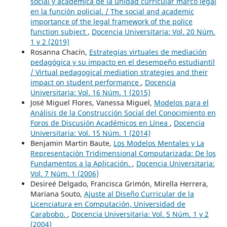
social y académica de la unidad curricular marco legal
en la función policial. / The social and academic
importance of the legal framework of the police
function subject
,
Docencia Universitaria: Vol. 20 Núm.
1 y 2 (2019)
Rosanna Chacín,
Estrategias virtuales de mediación
pedagógica y su impacto en el desempeño estudiantil
/ Virtual pedagogical mediation strategies and their
impact on student performance
,
Docencia
Universitaria: Vol. 16 Núm. 1 (2015)
José Miguel Flores, Vanessa Miguel,
Modelos para el
Análisis de la Construcción Social del Conocimiento en
Foros de Discusión Académicos en Línea
,
Docencia
Universitaria: Vol. 15 Núm. 1 (2014)
Benjamin Martin Baute,
Los Modelos Mentales y La
Representación Tridimensional Computarizada: De los
Fundamentos a la Aplicación.
,
Docencia Universitaria:
Vol. 7 Núm. 1 (2006)
Desireé Delgado, Francisca Grimón, Mirella Herrera,
Mariana Souto,
Ajuste al Diseño Curricular de la
Licenciatura en Computación, Universidad de
Carabobo.
,
Docencia Universitaria: Vol. 5 Núm. 1 y 2
(2004)