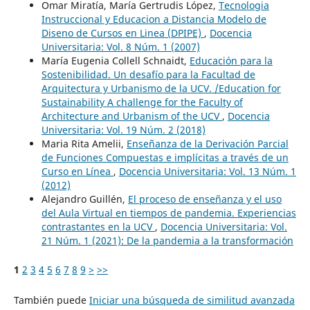
Omar Miratía, María Gertrudis López,
Tecnologia
Instruccional y Educacion a Distancia Modelo de
Diseno de Cursos en Linea (DPIPE)
,
Docencia
Universitaria: Vol. 8 Núm. 1 (2007)
María Eugenia Collell Schnaidt,
Educación para la
Sostenibilidad. Un desafío para la Facultad de
Arquitectura y Urbanismo de la UCV. /Education for
Sustainability A challenge for the Faculty of
Architecture and Urbanism of the UCV
,
Docencia
Universitaria: Vol. 19 Núm. 2 (2018)
Maria Rita Amelii,
Enseñanza de la Derivación Parcial
de Funciones Compuestas e implícitas a través de un
Curso en Línea
,
Docencia Universitaria: Vol. 13 Núm. 1
(2012)
Alejandro Guillén,
El proceso de enseñanza y el uso
del Aula Virtual en tiempos de pandemia. Experiencias
contrastantes en la UCV
,
Docencia Universitaria: Vol.
21 Núm. 1 (2021): De la pandemia a la transformación
1
2
3
4
5
6
7
8
9
>
>>
También puede
Iniciar una búsqueda de similitud avanzada