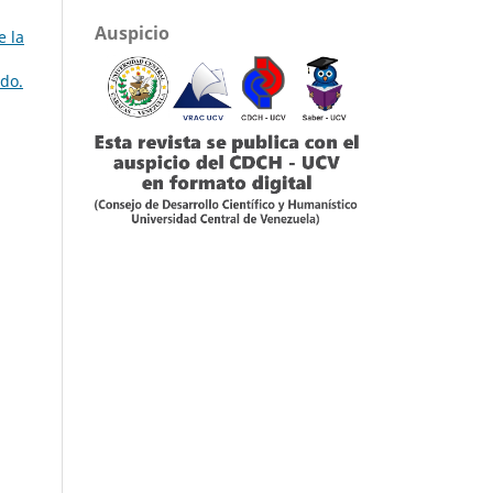
Auspicio
e la
do.