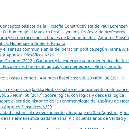
Conceptos básicos de la Filosofía Constructivista de Paul Lorenzen
5): En homenaje al Maestro Ezra Heymann. Profesor de profesores.
esano y su microcosmos a finales de la edad media
,
Apuntes Filosófi
ófica: Homenaje a Giulio F. Pagallo
o y el sensus communis en la deliberación política según Hanna Are
sta Apuntes Filosóficos N°26
an Grondin (2012): Gadamer y la experiencia hermenéutica del tex
6): Encuentros fenomenológicos y hermenéuticos: Vida y mundo,
te: el caso Dennett
,
Apuntes Filosóficos: Vol. 20 Núm. 38 (2011):
is: la exégesis de Jaakko Hintikka sobre el conocimiento matemático
Vol. 26 Núm. 50 (2017): Sobre lógica, con lógica y desde la lógica
sobre el sentido histórico de la Fenomenología del Espíritu de Heg
ta Apuntes Filosóficos N°29
ualdad sustancial de pensamiento y lenguaje en San Agustín
,
Apun
iles de la Hermenéutica Gadameriana. A cincuenta años de Verdad y