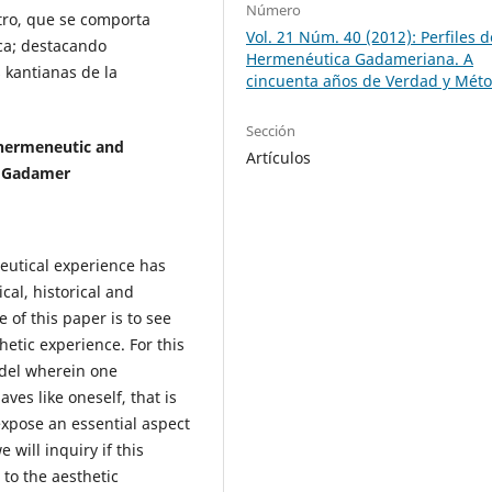
Número
tro, que se comporta
Vol. 21 Núm. 40 (2012): Perfiles d
ica; destacando
Hermenéutica Gadameriana. A
 kantianas de la
cincuenta años de Verdad y Méto
Sección
 hermeneutic and
Artículos
g Gadamer
utical experience has
al, historical and
 of this paper is to see
etic experience. For this
odel wherein one
es like oneself, that is
expose an essential aspect
 will inquiry if this
to the aesthetic