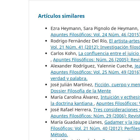
Artículos similares
Ezra Heymann, Sara Pignolo de Heymann,
Apuntes Filosóficos: Vol. 24 Núm. 46 (201
Rodrigo Fernández Del Río,
El artista-art
Vol. 21 Núm. 41 (2012): Investigación filos
Carlos Kohn,
La confluencia entre el juici
,
Apuntes Filosóficos: Núm. 26 (2005): Revi
Alexander Rodríguez, Yalennie Cueche,
Je
Apuntes Filosóficos: Vol. 25 Núm. 49 (201
verdad y palabra.
José Julián Martínez,
Ficción, cuerpo y men
Dossier Filosofía de la Mente
María Carolina Álvarez,
Intuición y ecthes
la doctrina kantiana
,
Apuntes Filosóficos: 
José Rafael Herrera,
Tres consideraciones 
Apuntes Filosóficos: Núm. 29 (2006): Revis
María Guadalupe Llanes,
Gadamer y la ig
Filosóficos: Vol. 21 Núm. 40 (2012): Perf
Método.