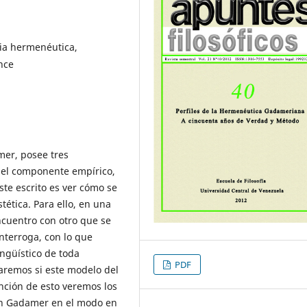
ia hermenéutica,
nce
r, posee tres
el componente empírico,
este escrito es ver cómo se
tética. Para ello, en una
ncuentro con otro que se
nterroga, con lo que
ngüístico de toda
PDF
aremos si este modelo del
función de esto veremos los
ún Gadamer en el modo en