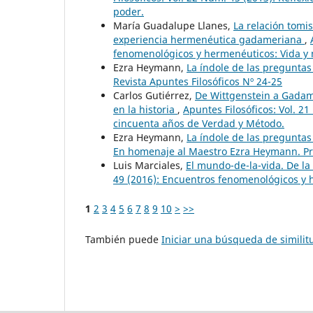
poder.
María Guadalupe Llanes,
La relación tomi
experiencia hermenéutica gadameriana
,
fenomenológicos y hermenéuticos: Vida y 
Ezra Heymann,
La índole de las preguntas
Revista Apuntes Filosóficos Nº 24-25
Carlos Gutiérrez,
De Wittgenstein a Gadame
en la historia
,
Apuntes Filosóficos: Vol. 2
cincuenta años de Verdad y Método.
Ezra Heymann,
La índole de las preguntas
En homenaje al Maestro Ezra Heymann. Pro
Luis Marciales,
El mundo-de-la-vida. De l
49 (2016): Encuentros fenomenológicos y 
1
2
3
4
5
6
7
8
9
10
>
>>
También puede
Iniciar una búsqueda de simili