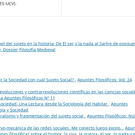
CES-UCV).
pel del sujeto en la historia: De El ser y la nada al Sartre de posgu
: Dossier Filosofía Medieval
r la Sociedad con cuál Sujeto Social?
,
Apuntes Filosóficos: Vol. 24
voluciones y contrarrevoluciones científicas en las ciencias socia
ta Apuntes Filosóficos Nº 11
Sociedad. Una Lectura desde la Sociología del Habitar
,
Apuntes
ogía y Sociedad
ralismo y fragmentación del sujeto social
,
Apuntes Filosóficos: N
vo-mecánica de las redes sociales. Me conecto luego existo.
,
Apun
nes filosóficas sobre el humor, la risa, la guerra, el ser, la nada y e