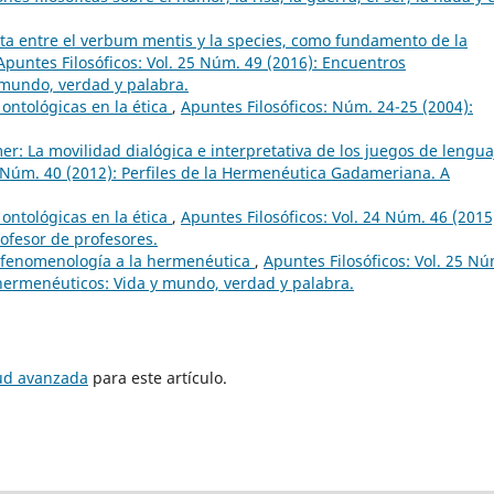
sta entre el verbum mentis y la species, como fundamento de la
Apuntes Filosóficos: Vol. 25 Núm. 49 (2016): Encuentros
mundo, verdad y palabra.
 ontológicas en la ética
,
Apuntes Filosóficos: Núm. 24-25 (2004):
r: La movilidad dialógica e interpretativa de los juegos de lengua
1 Núm. 40 (2012): Perfiles de la Hermenéutica Gadameriana. A
 ontológicas en la ética
,
Apuntes Filosóficos: Vol. 24 Núm. 46 (2015
fesor de profesores.
a fenomenología a la hermenéutica
,
Apuntes Filosóficos: Vol. 25 Nú
hermenéuticos: Vida y mundo, verdad y palabra.
tud avanzada
para este artículo.