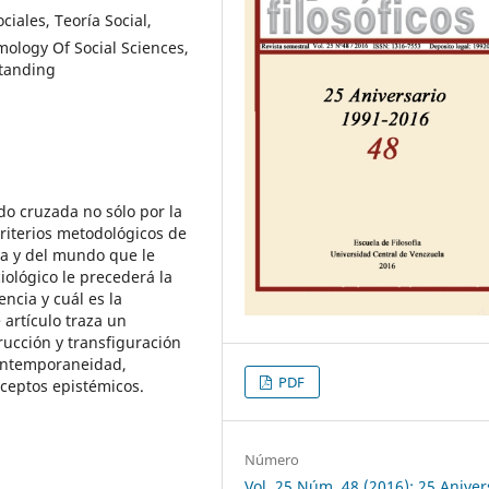
iales, Teoría Social,
ology Of Social Sciences,
standing
do cruzada no sólo por la
criterios metodológicos de
ia y del mundo que le
iológico le precederá la
ncia y cuál es la
artículo traza un
rucción y transfiguración
contemporaneidad,
PDF
ceptos epistémicos.
Número
Vol. 25 Núm. 48 (2016): 25 Aniver