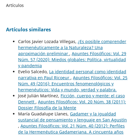
Artículos
Artículos similares
Carlos Javier Lozada Villegas,
¿Es posible comprender
hermenéuticamente a la Naturaleza? Una
aproximación preliminar
,
Apuntes Filosóficos: Vol. 29
Núm. 57 (2020): Miedos globales: Política, virtualidad
y pandemia
Evelio Salcedo,
La identidad personal como identidad
narrativa en Paul Ricoeur
,
Apuntes Filosóficos: Vol. 25
Núm. 49 (2016): Encuentros fenomenológicos y
hermenéuticos: Vida y mundo, verdad y palabra.
José Julián Martínez,
Ficción, cuerpo y mente: el caso
Dennett
,
Apuntes Filosóficos: Vol. 20 Núm. 38 (2011):
Dossier Filosofía de la Mente
María Guadalupe Llanes,
Gadamer y la igualdad
sustancial de pensamiento y lenguaje en San Agustín
,
Apuntes Filosóficos: Vol. 21 Núm. 40 (2012): Perfiles
de la Hermenéutica Gadameriana. A cincuenta años