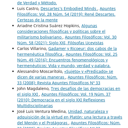
de Verdad y Método.
Luis Castro,
Descartes’s Embodied Minds
,
Apuntes
Filosóficos: Vol. 28 Núm. 54 (2019): René Descartes.
Certezas de la mente
Ariadne Cristina Suárez Hopkins,
Algunas
consideraciones filosóficas y políticas sobre el
militarismo bolivariano
,
Apuntes Filosóficos: Vol. 30
Núm. 58 (2021): Siglo XXI, Filósofas Ucevistas
Carlos Villarino,
Gadamer y Ricoeur: dos cabos de la
hermenéutica filosófica
,
Apuntes Filosóficos: Vol. 25
Núm. 49 (2016): Encuentros fenomenológicos y
hermenéuticos: Vida y mundo, verdad y palabra.
Alessandro Moscarítolo,
«Sujeto» y «Predicado» se
dicen de varias maneras
,
Apuntes Filosóficos: Núm.
33 (2008): Revista Apuntes Filosóficos Nº 33
John Magdaleno,
Tres desafíos de las democracias en
el siglo XXI
,
Apuntes Filosóficos: Vol. 19 Núm. 37
(2010): Democracia en el siglo XXI Reflexiones
Multidisciplinarias
José Luis Ventura Medina,
Unidad, naturaleza y
adquisición de la virtud en Platón: una lectura a través
del Menón y el Protágoras
,
Apuntes Filosóficos: Núm.