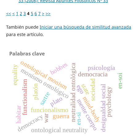
33 (2008): Revista Apuntes Filosóficos Nº 33
<<
<
1
2
3
4
5
6
7
>
>>
También puede
Iniciar una búsqueda de similitud avanzada
para este artículo.
Palabras clave
ontological monism
hobbes
neutralidad ontológica
psicología
equality
monismo ontológico
democracia
en-soi
sociedad
functionalism
state
platón
ego
desigualdad social
psychology
sartre
plato
mind-body
mente cuerpo
habitar
funcionalismo
en-si
guerra
democracy
war
ontological neutrality