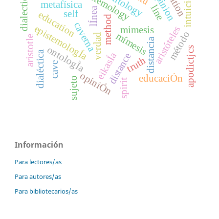
intuition
epistemology
opinion
intuición
ontology
dialectics
metafísica
line
lÍnea
self
education
method
caverna
epistemologÍa
aristóteles
mimesis
método
mímesis
verdad
aristotle
distancia
ontologÌa
apodictjcs
dialéctica
eikasÍa
distance
truth
cave
opiniÓn
educaciÓn
sujeto
spirit
Información
Para lectores/as
Para autores/as
Para bibliotecarios/as