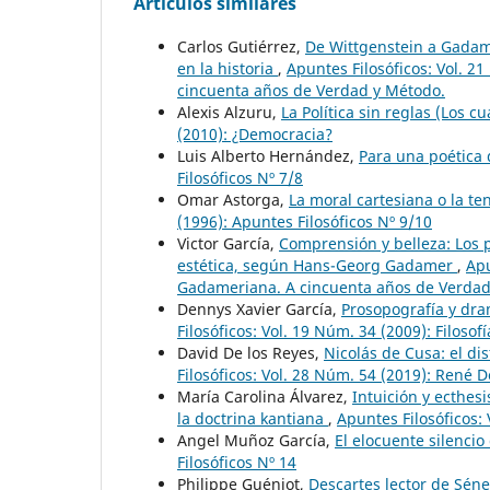
Artículos similares
Carlos Gutiérrez,
De Wittgenstein a Gadame
en la historia
,
Apuntes Filosóficos: Vol. 2
cincuenta años de Verdad y Método.
Alexis Alzuru,
La Política sin reglas (Los c
(2010): ¿Democracia?
Luis Alberto Hernández,
Para una poética
Filosóficos Nº 7/8
Omar Astorga,
La moral cartesiana o la ten
(1996): Apuntes Filosóficos Nº 9/10
Victor García,
Comprensión y belleza: Los p
estética, según Hans-Georg Gadamer
,
Apu
Gadameriana. A cincuenta años de Verdad
Dennys Xavier García,
Prosopografía y dra
Filosóficos: Vol. 19 Núm. 34 (2009): Filosof
David De los Reyes,
Nicolás de Cusa: el di
Filosóficos: Vol. 28 Núm. 54 (2019): René 
María Carolina Álvarez,
Intuición y ecthes
la doctrina kantiana
,
Apuntes Filosóficos: 
Angel Muñoz García,
El elocuente silenci
Filosóficos Nº 14
Philippe Guéniot,
Descartes lector de Sén