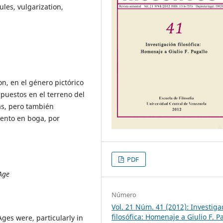
ules, vulgarization,
on, en el género pictórico
puestos en el terreno del
as, pero también
iento en boga, por
PDF
Age
Número
Vol. 21 Núm. 41 (2012): Investiga
filosófica: Homenaje a Giulio F. P
Ages were, particularly in