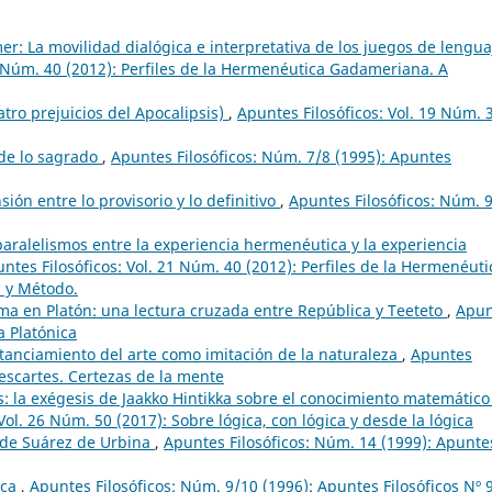
r: La movilidad dialógica e interpretativa de los juegos de lengua
1 Núm. 40 (2012): Perfiles de la Hermenéutica Gadameriana. A
uatro prejuicios del Apocalipsis)
,
Apuntes Filosóficos: Vol. 19 Núm. 
 de lo sagrado
,
Apuntes Filosóficos: Núm. 7/8 (1995): Apuntes
sión entre lo provisorio y lo definitivo
,
Apuntes Filosóficos: Núm. 
aralelismos entre la experiencia hermenéutica y la experiencia
ntes Filosóficos: Vol. 21 Núm. 40 (2012): Perfiles de la Hermenéuti
 y Método.
ma en Platón: una lectura cruzada entre República y Teeteto
,
Apun
ía Platónica
stanciamiento del arte como imitación de la naturaleza
,
Apuntes
Descartes. Certezas de la mente
is: la exégesis de Jaakko Hintikka sobre el conocimiento matemático
Vol. 26 Núm. 50 (2017): Sobre lógica, con lógica y desde la lógica
o de Suárez de Urbina
,
Apuntes Filosóficos: Núm. 14 (1999): Apunte
eca
,
Apuntes Filosóficos: Núm. 9/10 (1996): Apuntes Filosóficos Nº 