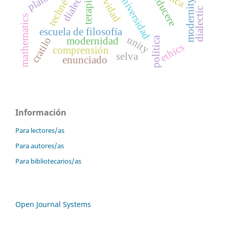
dialectics
universidad
plato
éducere
terapia
modernity
dialectic
mathematics
escuela de filosofía
unity
política
cratilo
modernidad
ethics
comprensión
selva
enunciado
Información
Para lectores/as
Para autores/as
Para bibliotecarios/as
Open Journal Systems