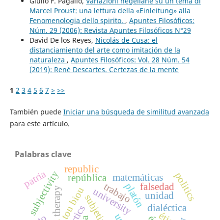
Giulio F. Pagallo,
Variazioni hegeliane su un tema di
Marcel Proust: una lettura della «Einleitung» alla
Fenomenologia dello spirito.
,
Apuntes Filosóficos:
Núm. 29 (2006): Revista Apuntes Filosóficos N°29
David De los Reyes,
Nicolás de Cusa: el
distanciamiento del arte como imitación de la
naturaleza
,
Apuntes Filosóficos: Vol. 28 Núm. 54
(2019): René Descartes. Certezas de la mente
1
2
3
4
5
6
7
>
>>
También puede
Iniciar una búsqueda de similitud avanzada
para este artículo.
Palabras clave
republic
patria
subjectivity
politics
matemáticas
república
trabajo
platón
falsedad
techné tou biou
therapy
university
unidad
subjetividad
dialéctica
ética