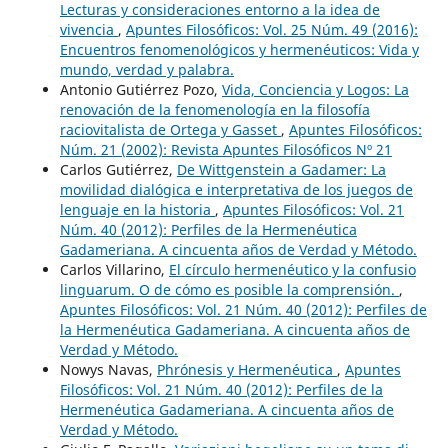
Lecturas y consideraciones entorno a la idea de
vivencia
,
Apuntes Filosóficos: Vol. 25 Núm. 49 (2016):
Encuentros fenomenológicos y hermenéuticos: Vida y
mundo, verdad y palabra.
Antonio Gutiérrez Pozo,
Vida, Conciencia y Logos: La
renovación de la fenomenología en la filosofía
raciovitalista de Ortega y Gasset
,
Apuntes Filosóficos:
Núm. 21 (2002): Revista Apuntes Filosóficos Nº 21
Carlos Gutiérrez,
De Wittgenstein a Gadamer: La
movilidad dialógica e interpretativa de los juegos de
lenguaje en la historia
,
Apuntes Filosóficos: Vol. 21
Núm. 40 (2012): Perfiles de la Hermenéutica
Gadameriana. A cincuenta años de Verdad y Método.
Carlos Villarino,
El círculo hermenéutico y la confusio
linguarum. O de cómo es posible la comprensión.
,
Apuntes Filosóficos: Vol. 21 Núm. 40 (2012): Perfiles de
la Hermenéutica Gadameriana. A cincuenta años de
Verdad y Método.
Nowys Navas,
Phrónesis y Hermenéutica
,
Apuntes
Filosóficos: Vol. 21 Núm. 40 (2012): Perfiles de la
Hermenéutica Gadameriana. A cincuenta años de
Verdad y Método.