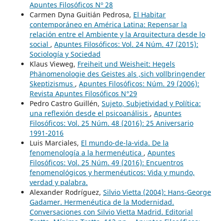
Apuntes Filosóficos Nº 28
Carmen Dyna Guitián Pedrosa,
El Habitar
contemporáneo en América Latina: Repensar la
relación entre el Ambiente y la Arquitectura desde lo
social
,
Apuntes Filosóficos: Vol. 24 Núm. 47 (2015):
Sociología y Sociedad
Klaus Vieweg,
Freiheit und Weisheit: Hegels
Phänomenologie des Geistes als ,sich vollbringender
Skeptizismus
,
Apuntes Filosóficos: Núm. 29 (2006):
Revista Apuntes Filosóficos N°29
Pedro Castro Guillén,
Sujeto, Subjetividad y Política:
una reflexión desde el psicoanálisis
,
Apuntes
Filosóficos: Vol. 25 Núm. 48 (2016): 25 Aniversario
1991-2016
Luis Marciales,
El mundo-de-la-vida. De la
fenomenología a la hermenéutica
,
Apuntes
Filosóficos: Vol. 25 Núm. 49 (2016): Encuentros
fenomenológicos y hermenéuticos: Vida y mundo,
verdad y palabra.
Alexander Rodríguez,
Silvio Vietta (2004): Hans-George
Gadamer. Hermenéutica de la Modernidad.
Conversaciones con Silvio Vietta Madrid. Editorial