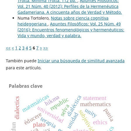
Trotta. Mínima Trotta. 112 pp.
,
Apuntes Filosóficos:
Vol. 21 Núm. 40 (2012): Perfiles de la Hermenéutica
Gadameriana. A cincuenta años de Verdad y Método.
Numa Tortolero,
Notas sobre ciencia cognitiva
heideggeriana
,
Apuntes Filosóficos: Vol. 25 Núm. 49
(2016): Encuentros fenomenológicos y hermenéuticos:
Vida y mundo, verdad y palabra.
<<
<
1
2
3
4
5
6
7
>
>>
También puede
Iniciar una búsqueda de similitud avanzada
para este artículo.
Palabras clave
matemáticas
hikma
dialéctica
statement
republic
dialectics
mathematics
selva
universidad
unity
patria
subjetividad
éducere
unidad
terapia
ethics
plato