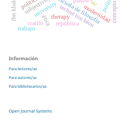
ibn khaldun
politics
subjectivity
política
escuela de filosofía
platón
university
concepto
modernidad
techné tou biou
therapy
ética
cratilo
república
trabajo
Información
Para lectores/as
Para autores/as
Para bibliotecarios/as
Open Journal Systems