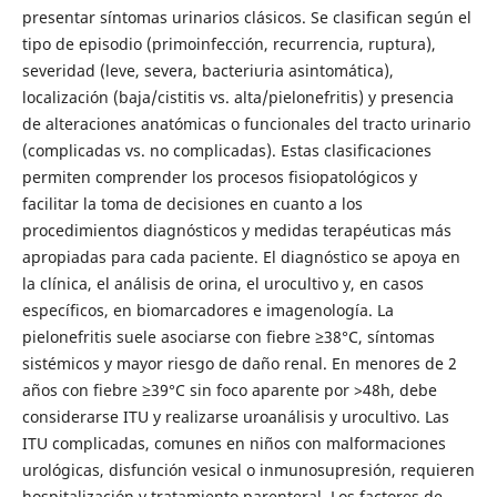
presentar síntomas urinarios clásicos. Se clasifican según el
tipo de episodio (primoinfección, recurrencia, ruptura),
severidad (leve, severa, bacteriuria asintomática),
localización (baja/cistitis vs. alta/pielonefritis) y presencia
de alteraciones anatómicas o funcionales del tracto urinario
(complicadas vs. no complicadas). Estas clasificaciones
permiten comprender los procesos fisiopatológicos y
facilitar la toma de decisiones en cuanto a los
procedimientos diagnósticos y medidas terapéuticas más
apropiadas para cada paciente. El diagnóstico se apoya en
la clínica, el análisis de orina, el urocultivo y, en casos
específicos, en biomarcadores e imagenología. La
pielonefritis suele asociarse con fiebre ≥38°C, síntomas
sistémicos y mayor riesgo de daño renal. En menores de 2
años con fiebre ≥39°C sin foco aparente por >48h, debe
considerarse ITU y realizarse uroanálisis y urocultivo. Las
ITU complicadas, comunes en niños con malformaciones
urológicas, disfunción vesical o inmunosupresión, requieren
hospitalización y tratamiento parenteral. Los factores de