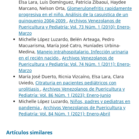
Elsa Lara, Luis Domínguez, Patricia Zibaoui, Haydee
Marcano, Nelson Orta,
Glomerulonefritis rapidamente
progresiva en el niño. Análisis de la casuistica de un
quinquenio 2004-2009
,
Archivos Venezolanos de
Puericultura y Pediatría: Vol. 73 Núm. 1 (2010): Enero-
Marzo
Michelle López Luzardo, Belén Arteaga, Pedro
Macuarisma, María José Catro, Huníades Urbina-
Medina,
Manejo intrahospitalario. Infección urinaria
en el recién nacido
,
Archivos Venezolanos de
Puericultura y Pediatría: Vol. 74 Núm. 1 (2011): Enero-
Marzo
María José Duerto, Ricnia Vizcaíno, Elsa Lara, Clara
Uviedo,
Citraturia en pacientes pediátricos con
urolitiasis
,
Archivos Venezolanos de Puericultura y
Pediatría: Vol. 86 Núm. 1 (2023): Enero-Junio
Michelle López Luzardo,
Niños, padres y pediatras en
pandemia
,
Archivos Venezolanos de Puericultura y
Pediatría: Vol. 84 Núm. 1 (2021): Enero-Abril
Artículos similares