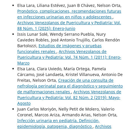
Elsa Lara, Liliana Estévez, Juan B Chávez, Nelson Orta,
Pronóstico, complicaciones, recomendaciones futuras
en infecciones urinarias en niños y adolescentes
,
Archivos Venezolanos de Puericultura y Pediatría: Vol.
88 Núm. 1 (2025): Enero-Junio
Issis Lunar Solé, Wendy Serrano Puebla, Nury
Caviedes Robles, José Antonio Trujillo, Carlos Rendón
Bartolozzi,
Estudios de imágenes y pruebas
funcionales renales
,
Archivos Venezolanos de
Puericultura y Pediatría: Vol. 74 Núm. 1 (2011): Enero-
Marzo
Elsa Lara, Clara Uviedo, María Ortega, Pamela
Cárcamo, José Landaeta, Kristel Villanueva, Antonio De
Freitas, Nelson Orta,
Creación de una consulta de
nefrología perinatal para el diagnóstico y seguimiento
de malformaciones renales
,
Archivos Venezolanos de
Puericultura y Pediatría: Vol. 82 Núm. 2 (2019): Mayo-
Agosto
Juan Carlos Moriyón, Nelly Petit de Molero, Valerio
Coronel, Marcos Ariza, Armando Arias, Nelson Orta,
Infección urinaria en pediatría. Definición,
epidemiología, patogenia, diagnóstico
,
Archivos