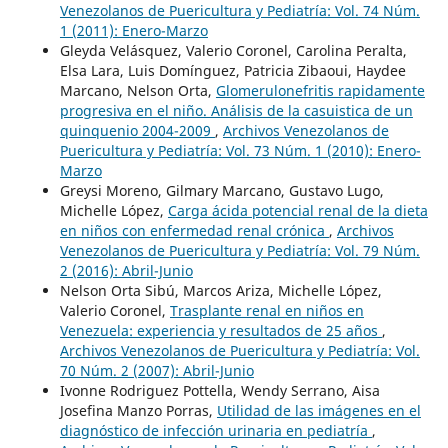
Venezolanos de Puericultura y Pediatría: Vol. 74 Núm.
1 (2011): Enero-Marzo
Gleyda Velásquez, Valerio Coronel, Carolina Peralta,
Elsa Lara, Luis Domínguez, Patricia Zibaoui, Haydee
Marcano, Nelson Orta,
Glomerulonefritis rapidamente
progresiva en el niño. Análisis de la casuistica de un
quinquenio 2004-2009
,
Archivos Venezolanos de
Puericultura y Pediatría: Vol. 73 Núm. 1 (2010): Enero-
Marzo
Greysi Moreno, Gilmary Marcano, Gustavo Lugo,
Michelle López,
Carga ácida potencial renal de la dieta
en niños con enfermedad renal crónica
,
Archivos
Venezolanos de Puericultura y Pediatría: Vol. 79 Núm.
2 (2016): Abril-Junio
Nelson Orta Sibú, Marcos Ariza, Michelle López,
Valerio Coronel,
Trasplante renal en niños en
Venezuela: experiencia y resultados de 25 años
,
Archivos Venezolanos de Puericultura y Pediatría: Vol.
70 Núm. 2 (2007): Abril-Junio
Ivonne Rodriguez Pottella, Wendy Serrano, Aisa
Josefina Manzo Porras,
Utilidad de las imágenes en el
diagnóstico de infección urinaria en pediatría
,