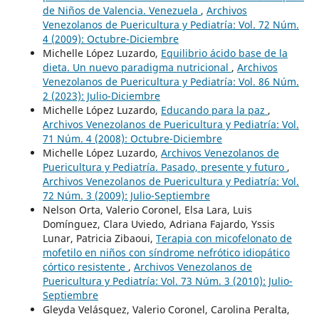
de Niños de Valencia. Venezuela
,
Archivos
Venezolanos de Puericultura y Pediatría: Vol. 72 Núm.
4 (2009): Octubre-Diciembre
Michelle López Luzardo,
Equilibrio ácido base de la
dieta. Un nuevo paradigma nutricional
,
Archivos
Venezolanos de Puericultura y Pediatría: Vol. 86 Núm.
2 (2023): Julio-Diciembre
Michelle López Luzardo,
Educando para la paz
,
Archivos Venezolanos de Puericultura y Pediatría: Vol.
71 Núm. 4 (2008): Octubre-Diciembre
Michelle López Luzardo,
Archivos Venezolanos de
Puericultura y Pediatría. Pasado, presente y futuro
,
Archivos Venezolanos de Puericultura y Pediatría: Vol.
72 Núm. 3 (2009): Julio-Septiembre
Nelson Orta, Valerio Coronel, Elsa Lara, Luis
Domínguez, Clara Uviedo, Adriana Fajardo, Yssis
Lunar, Patricia Zibaoui,
Terapia con micofelonato de
mofetilo en niños con síndrome nefrótico idiopático
córtico resistente
,
Archivos Venezolanos de
Puericultura y Pediatría: Vol. 73 Núm. 3 (2010): Julio-
Septiembre
Gleyda Velásquez, Valerio Coronel, Carolina Peralta,