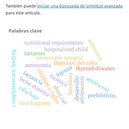
También puede
Iniciar una búsqueda de similitud avanzada
para este artículo.
Palabras clave
autonomy
nutritional requirements
hospitalized child
complementary feeding
lactantes
protección integral
derechos del niño
autonomía
lopnna
thyroid diseases
children's rights
lactancia
bioethics
bioética
adolescent
leche materna
adolescente
desarrollo
short tall
talla baja
prebióticos
development