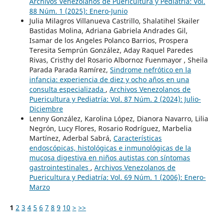
Archivos Venezolanos de Puericultura y Pediatría: Vol.
88 Núm. 1 (2025): Enero-Junio
Julia Milagros Villanueva Castrillo, Shalatihel Skailer
Bastidas Molina, Adriana Gabriela Andrades Gil,
Isamar de los Angeles Polanco Barrios, Prospera
Teresita Semprún González, Aday Raquel Paredes
Rivas, Cristhy del Rosario Albornoz Fuenmayor , Sheila
Parada Parada Ramírez,
Sindrome nefrótico en la
infancia: experiencia de diez y ocho años en una
consulta especializada
,
Archivos Venezolanos de
Puericultura y Pediatría: Vol. 87 Núm. 2 (2024): Julio-
Diciembre
Lenny González, Karolina López, Dianora Navarro, Lilia
Negrón, Lucy Flores, Rosario Rodríguez, Marbelia
Martínez, Aderbal Sabrá,
Características
endoscópicas, histológicas e inmunológicas de la
mucosa digestiva en niños autistas con síntomas
gastrointestinales
,
Archivos Venezolanos de
Puericultura y Pediatría: Vol. 69 Núm. 1 (2006): Enero-
Marzo
1
2
3
4
5
6
7
8
9
10
>
>>