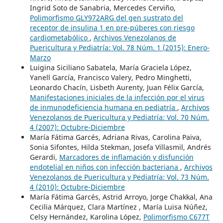
Ingrid Soto de Sanabria, Mercedes Cerviño,
Polimorfismo GLY972ARG del gen sustrato del
receptor de insulina 1 en pre-púberes con riesgo
cardiometabólico
,
Archivos Venezolanos de
Puericultura y Pediatría: Vol. 78 Núm. 1 (2015): Enero-
Marzo
Luigina Siciliano Sabatela, María Graciela López,
Yanell García, Francisco Valery, Pedro Minghetti,
Leonardo Chacín, Lisbeth Aurenty, Juan Félix García,
Manifestaciones iniciales de la infección por el virus
de inmunodeficiencia humana en pediatría
,
Archivos
Venezolanos de Puericultura y Pediatría: Vol. 70 Núm.
4 (2007): Octubre-Diciembre
María Fátima Garcés, Adriana Rivas, Carolina Paiva,
Sonia Sifontes, Hilda Stekman, Josefa Villasmil, Andrés
Gerardi,
Marcadores de inflamación y disfunción
endotelial en niños con infección bacteriana
,
Archivos
Venezolanos de Puericultura y Pediatría: Vol. 73 Núm.
4 (2010): Octubre-Diciembre
María Fátima Garcés, Astrid Arroyo, Jorge Chakkal, Ana
Cecilia Márquez, Clara Martínez , María Luisa Núñez,
Celsy Hernández, Karolina López,
Polimorfismo C677T