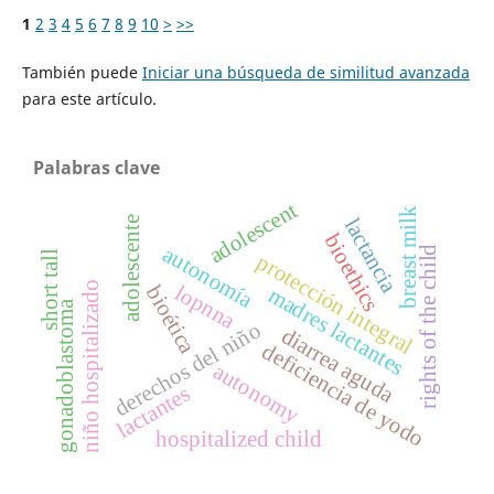
1
2
3
4
5
6
7
8
9
10
>
>>
También puede
Iniciar una búsqueda de similitud avanzada
para este artículo.
Palabras clave
adolescent
k
adolescente
lactancia
bioethics
autonomía
rights of the child
b
r
e
a
s
t
m
i
l
short tall
protección integral
niño hospitalizado
lopnna
bioética
madres lactantes
gonadoblastoma
derechos del niño
diarrea aguda
deficiencia de yodo
autonomy
lactantes
hospitalized child