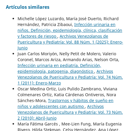
Artículos similares
Michelle López Luzardo, María José Duerto, Richard
Hernández, Patricia Zibaoui,
Infección urinaria en
niños. Definición, epidemiología, clínica, clasificación
y factores de riesgo
,
Archivos Venezolanos de
Puericultura y Pediatría: Vol. 88 Núm. 1 (2025): Enero-
Junio
Juan Carlos Moriyón, Nelly Petit de Molero, Valerio
Coronel, Marcos Ariza, Armando Arias, Nelson Orta,
Infección urinaria en pediatría. Definición,
epidemiología, patogenia, diagnóstico
,
Archivos
Venezolanos de Puericultura y Pediatría: Vol. 74 Núm.
1 (2011): Enero-Marzo
Oscar Medina Ortiz, Luis Pulido Zambrano, Viviana
Colmenares Ortiz, Katia Cárdenas Ontiveros, Nora
Sánches-Mora,
Trastornos y hábitos de sueño en
niños y adolescentes con autismo
,
Archivos
Venezolanos de Puericultura y Pediatría: Vol. 73 Núm.
2 (2010): Abril-Junio
María Fátima Garcés , Mee-Lien Fung, María Eugenia
Rivero, Hilda Stekman, Celsy Hernández, Ana López,