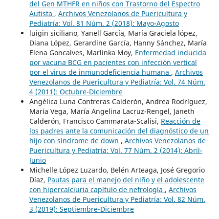
del Gen MTHFR en niños con Trastorno del Espectro
Autista
,
Archivos Venezolanos de Puericultura y
Pediatría: Vol. 81 Núm. 2 (2018): Mayo-Agosto
luigin siciliano, Yanell García, María Graciela lópez,
Diana López, Gerardine García, Hanny Sánchez, María
Elena Goncalves, Marlinka Moy,
Enfermedad inducida
por vacuna BCG en pacientes con infección vertical
por el virus de inmunodeficiencia humana
,
Archivos
Venezolanos de Puericultura y Pediatría: Vol. 74 Núm.
4 (2011): Octubre-Diciembre
Angélica Luna Contreras Calderón, Andrea Rodríguez,
María Vega, María Angelina Lacruz-Rengel, Janeth
Calderón, Francisco Cammarata-Scalisi,
Reacción de
los padres ante la comunicación del diagnóstico de un
hijo con síndrome de down
,
Archivos Venezolanos de
Puericultura y Pediatría: Vol. 77 Núm. 2 (2014): Abril-
Junio
Michelle López Luzardo, Belén Arteaga, José Gregorio
Díaz,
Pautas para el manejo del niño y el adolescente
con hipercalciuria capítulo de nefrología
,
Archivos
Venezolanos de Puericultura y Pediatría: Vol. 82 Núm.
3 (2019): Septiembre-Diciembre