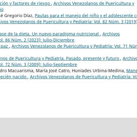
ación y factores de riesgo
,
Archivos Venezolanos de Puericultura y
io
sé Gregorio Díaz,
Pautas para el manejo del niño y el adolescente 
ivos Venezolanos de Puericultura y Pediatría: Vol. 82 Núm. 3 (2019)
base de la dieta. Un nuevo paradigma nutricional
,
Archivos
ol. 86 Núm. 2 (2023): Julio-Diciembre
 paz
,
Archivos Venezolanos de Puericultura y Pediatría: Vol. 71 Nú
nos de Puericultura y Pediatría. Pasado, presente y futuro
,
Archiv
ol. 72 Núm. 3 (2009): Julio-Septiembre
edro Macuarisma, María José Catro, Huníades Urbina-Medina,
Mane
 recién nacido
,
Archivos Venezolanos de Puericultura y Pediatría: Vo