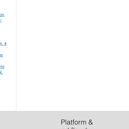
con
:
m. 4
os
jo
l.