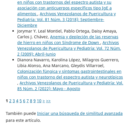
en niños con trastornos del espectro autista y su
asociación con anticuerpos específicos tipo IgE a
alimentos
,
Archivos Venezolanos de Puericultura y
Pediatría: Vol. 81 Núm. 3 (2018): Septiembre-
Diciembre
Jorymar Y. Leal Montiel, Pablo Ortega, Daisy Amaya,
Carlos J. Chávez,
Anemia y depleción de las reservas
de hierro en niños con Síndrome de Down
,
Archivos
Venezolanos de Puericultura y Pediatría: Vol. 72 Núm.
2 (2009): Abril-Junio
Dianora Navarro, Karolina López, Milagros Guerrero,
Libia Alonso, Ana Marcano, Gleydis Villarroel,
Colonización fúngica y síntomas gastrointestinales en
niños con trastorno del espectro autista y neurotípicos
,
Archivos Venezolanos de Puericultura y Pediatría: Vol.
85 Núm. 2 (2022): Mayo - Agosto
1
2
3
4
5
6
7
8
9
10
>
>>
También puede
Iniciar una búsqueda de similitud avanzada
para este artículo.