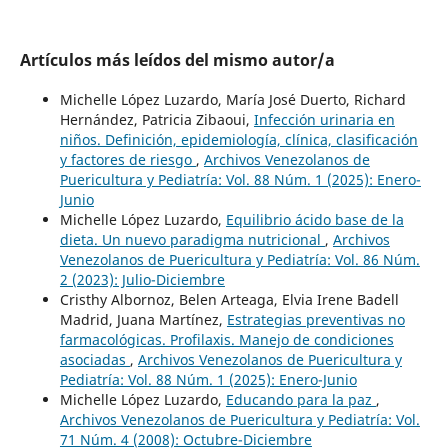
Artículos más leídos del mismo autor/a
Michelle López Luzardo, María José Duerto, Richard
Hernández, Patricia Zibaoui,
Infección urinaria en
niños. Definición, epidemiología, clínica, clasificación
y factores de riesgo
,
Archivos Venezolanos de
Puericultura y Pediatría: Vol. 88 Núm. 1 (2025): Enero-
Junio
Michelle López Luzardo,
Equilibrio ácido base de la
dieta. Un nuevo paradigma nutricional
,
Archivos
Venezolanos de Puericultura y Pediatría: Vol. 86 Núm.
2 (2023): Julio-Diciembre
Cristhy Albornoz, Belen Arteaga, Elvia Irene Badell
Madrid, Juana Martínez,
Estrategias preventivas no
farmacológicas. Profilaxis. Manejo de condiciones
asociadas
,
Archivos Venezolanos de Puericultura y
Pediatría: Vol. 88 Núm. 1 (2025): Enero-Junio
Michelle López Luzardo,
Educando para la paz
,
Archivos Venezolanos de Puericultura y Pediatría: Vol.
71 Núm. 4 (2008): Octubre-Diciembre