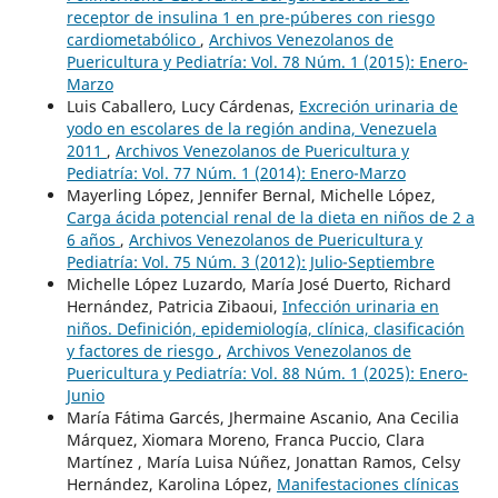
receptor de insulina 1 en pre-púberes con riesgo
cardiometabólico
,
Archivos Venezolanos de
Puericultura y Pediatría: Vol. 78 Núm. 1 (2015): Enero-
Marzo
Luis Caballero, Lucy Cárdenas,
Excreción urinaria de
yodo en escolares de la región andina, Venezuela
2011
,
Archivos Venezolanos de Puericultura y
Pediatría: Vol. 77 Núm. 1 (2014): Enero-Marzo
Mayerling López, Jennifer Bernal, Michelle López,
Carga ácida potencial renal de la dieta en niños de 2 a
6 años
,
Archivos Venezolanos de Puericultura y
Pediatría: Vol. 75 Núm. 3 (2012): Julio-Septiembre
Michelle López Luzardo, María José Duerto, Richard
Hernández, Patricia Zibaoui,
Infección urinaria en
niños. Definición, epidemiología, clínica, clasificación
y factores de riesgo
,
Archivos Venezolanos de
Puericultura y Pediatría: Vol. 88 Núm. 1 (2025): Enero-
Junio
María Fátima Garcés, Jhermaine Ascanio, Ana Cecilia
Márquez, Xiomara Moreno, Franca Puccio, Clara
Martínez , María Luisa Núñez, Jonattan Ramos, Celsy
Hernández, Karolina López,
Manifestaciones clínicas