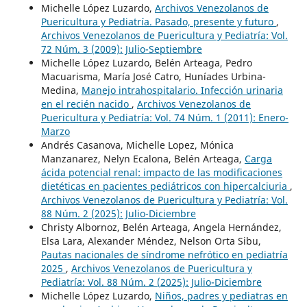
Michelle López Luzardo,
Archivos Venezolanos de
Puericultura y Pediatría. Pasado, presente y futuro
,
Archivos Venezolanos de Puericultura y Pediatría: Vol.
72 Núm. 3 (2009): Julio-Septiembre
Michelle López Luzardo, Belén Arteaga, Pedro
Macuarisma, María José Catro, Huníades Urbina-
Medina,
Manejo intrahospitalario. Infección urinaria
en el recién nacido
,
Archivos Venezolanos de
Puericultura y Pediatría: Vol. 74 Núm. 1 (2011): Enero-
Marzo
Andrés Casanova, Michelle Lopez, Mónica
Manzanarez, Nelyn Ecalona, Belén Arteaga,
Carga
ácida potencial renal: impacto de las modificaciones
dietéticas en pacientes pediátricos con hipercalciuria
,
Archivos Venezolanos de Puericultura y Pediatría: Vol.
88 Núm. 2 (2025): Julio-Diciembre
Christy Albornoz, Belén Arteaga, Angela Hernández,
Elsa Lara, Alexander Méndez, Nelson Orta Sibu,
Pautas nacionales de síndrome nefrótico en pediatría
2025
,
Archivos Venezolanos de Puericultura y
Pediatría: Vol. 88 Núm. 2 (2025): Julio-Diciembre
Michelle López Luzardo,
Niños, padres y pediatras en