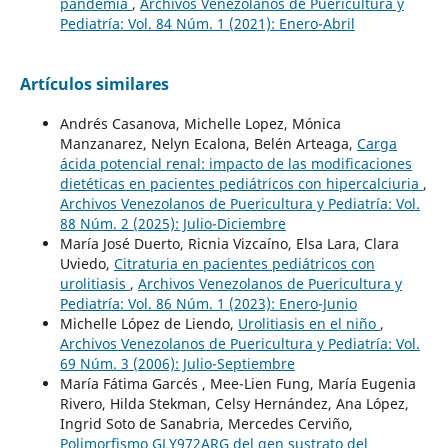
pandemia
,
Archivos Venezolanos de Puericultura y
Pediatría: Vol. 84 Núm. 1 (2021): Enero-Abril
Artículos similares
Andrés Casanova, Michelle Lopez, Mónica
Manzanarez, Nelyn Ecalona, Belén Arteaga,
Carga
ácida potencial renal: impacto de las modificaciones
dietéticas en pacientes pediátricos con hipercalciuria
,
Archivos Venezolanos de Puericultura y Pediatría: Vol.
88 Núm. 2 (2025): Julio-Diciembre
María José Duerto, Ricnia Vizcaíno, Elsa Lara, Clara
Uviedo,
Citraturia en pacientes pediátricos con
urolitiasis
,
Archivos Venezolanos de Puericultura y
Pediatría: Vol. 86 Núm. 1 (2023): Enero-Junio
Michelle López de Liendo,
Urolitiasis en el niño
,
Archivos Venezolanos de Puericultura y Pediatría: Vol.
69 Núm. 3 (2006): Julio-Septiembre
María Fátima Garcés , Mee-Lien Fung, María Eugenia
Rivero, Hilda Stekman, Celsy Hernández, Ana López,
Ingrid Soto de Sanabria, Mercedes Cerviño,
Polimorfismo GLY972ARG del gen sustrato del