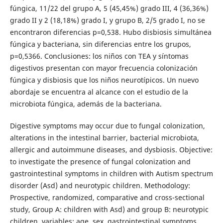
fúngica, 11/22 del grupo A, 5 (45,45%) grado III, 4 (36,36%)
grado II y 2 (18,18%) grado I, y grupo B, 2/5 grado I, no se
encontraron diferencias p=0,538. Hubo disbiosis simultánea
fúngica y bacteriana, sin diferencias entre los grupos,
p=0,5366. Conclusiones: los niños con TEA y síntomas
digestivos presentan con mayor frecuencia colonización
fúngica y disbiosis que los niños neurotípicos. Un nuevo
abordaje se encuentra al alcance con el estudio de la
microbiota fúngica, además de la bacteriana.
Digestive symptoms may occur due to fungal colonization,
alterations in the intestinal barrier, bacterial microbiota,
allergic and autoimmune diseases, and dysbiosis. Objective:
to investigate the presence of fungal colonization and
gastrointestinal symptoms in children with Autism spectrum
disorder (Asd) and neurotypic children. Methodology:
Prospective, randomized, comparative and cross-sectional
study, Group A: children with Asd) and group B: neurotypic
children. variables: age, sex, gastrointestinal symptoms,