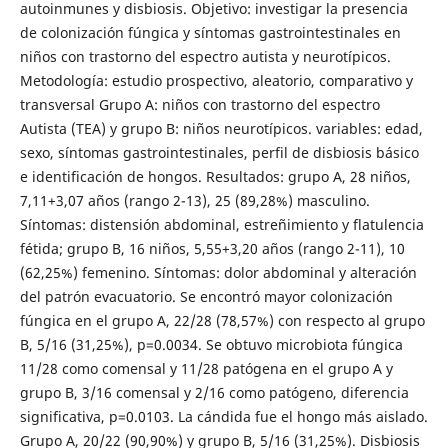
autoinmunes y disbiosis. Objetivo: investigar la presencia
de colonización fúngica y síntomas gastrointestinales en
niños con trastorno del espectro autista y neurotípicos.
Metodología: estudio prospectivo, aleatorio, comparativo y
transversal Grupo A: niños con trastorno del espectro
Autista (TEA) y grupo B: niños neurotípicos. variables: edad,
sexo, síntomas gastrointestinales, perfil de disbiosis básico
e identificación de hongos. Resultados: grupo A, 28 niños,
7,11+3,07 años (rango 2-13), 25 (89,28%) masculino.
Síntomas: distensión abdominal, estreñimiento y flatulencia
fétida; grupo B, 16 niños, 5,55+3,20 años (rango 2-11), 10
(62,25%) femenino. Síntomas: dolor abdominal y alteración
del patrón evacuatorio. Se encontró mayor colonización
fúngica en el grupo A, 22/28 (78,57%) con respecto al grupo
B, 5/16 (31,25%), p=0.0034. Se obtuvo microbiota fúngica
11/28 como comensal y 11/28 patógena en el grupo A y
grupo B, 3/16 comensal y 2/16 como patógeno, diferencia
significativa, p=0.0103. La cándida fue el hongo más aislado.
Grupo A, 20/22 (90,90%) y grupo B, 5/16 (31,25%). Disbiosis