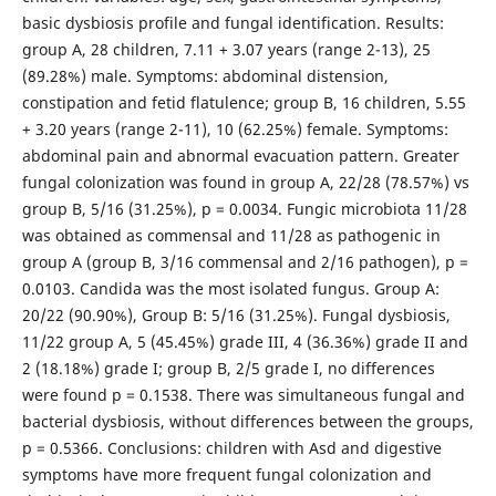
basic dysbiosis profile and fungal identification. Results:
group A, 28 children, 7.11 + 3.07 years (range 2-13), 25
(89.28%) male. Symptoms: abdominal distension,
constipation and fetid flatulence; group B, 16 children, 5.55
+ 3.20 years (range 2-11), 10 (62.25%) female. Symptoms:
abdominal pain and abnormal evacuation pattern. Greater
fungal colonization was found in group A, 22/28 (78.57%) vs
group B, 5/16 (31.25%), p = 0.0034. Fungic microbiota 11/28
was obtained as commensal and 11/28 as pathogenic in
group A (group B, 3/16 commensal and 2/16 pathogen), p =
0.0103. Candida was the most isolated fungus. Group A:
20/22 (90.90%), Group B: 5/16 (31.25%). Fungal dysbiosis,
11/22 group A, 5 (45.45%) grade III, 4 (36.36%) grade II and
2 (18.18%) grade I; group B, 2/5 grade I, no differences
were found p = 0.1538. There was simultaneous fungal and
bacterial dysbiosis, without differences between the groups,
p = 0.5366. Conclusions: children with Asd and digestive
symptoms have more frequent fungal colonization and