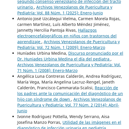
segundo consenso venezolano de infección del tracto
urinario
,
Archivos Venezolanos de Puericultura y
Pediatría: Vol. 88 Núm. 1 (2025): Enero-Junio
Antonio José Uzcátegui Vielma, Carmen Morela Rojas,
carmen Martínez, Luís Alberto Méndez Jiménez,
Jannetty Hercilia Pantoja Rivas,
Hallazgos
electroencefalográficos en niños con trastornos del
aprendizaje
,
Archivos Venezolanos de Puericultura y
Pediatría: Vol. 72 Núm. 1 (2009): Enero-Marzo
Huníades Urbina Medina,
Discurso pronunciado por el
Dr. Huniades Urbina Medina el día del pediatra
,
Archivos Venezolanos de Puericultura y Pediatría: Vol.
71 Núm. 1 (2008): Enero-Marzo
Angélica Luna Contreras Calderón, Andrea Rodríguez,
María Vega, María Angelina Lacruz-Rengel, Janeth
Calderón, Francisco Cammarata-Scalisi,
Reacción de
los padres ante la comunicación del diagnóstico de un
hijo con síndrome de down
,
Archivos Venezolanos de
Puericultura y Pediatría: Vol. 77 Núm. 2 (2014): Abril-
Junio
Ivonne Rodriguez Pottella, Wendy Serrano, Aisa
Josefina Manzo Porras,
Utilidad de las imágenes en el
diagnóstico de infección urinaria en pediatría
,