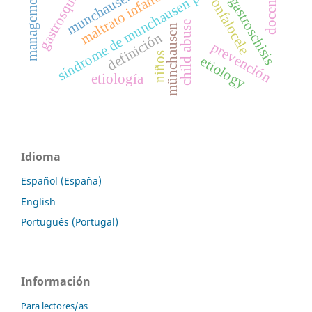
síndrome de munchausen por poderes
gastrosquisis
maltrato infantil
management
gastroschisis
onfalocele
child abuse
münchausen
definición
prevención
niños
etiology
etiología
Idioma
Español (España)
English
Português (Portugal)
Información
Para lectores/as