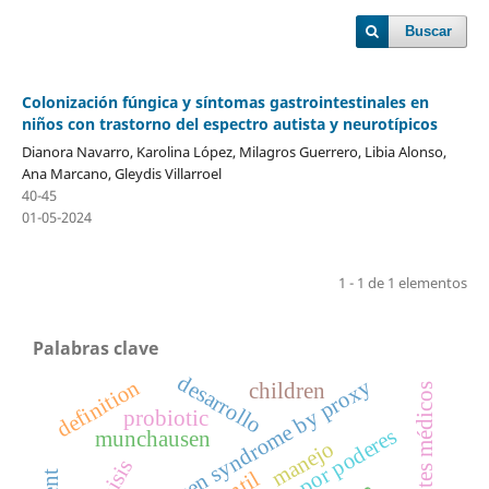
Buscar
Colonización fúngica y síntomas gastrointestinales en
niños con trastorno del espectro autista y neurotípicos
Dianora Navarro, Karolina López, Milagros Guerrero, Libia Alonso,
Ana Marcano, Gleydis Villarroel
40-45
01-05-2024
1 - 1 de 1 elementos
Palabras clave
desarrollo
munchausen syndrome by proxy
definition
children
docentes médicos
probiotic
munchausen
manejo