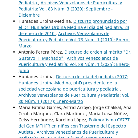
Pediatría
,
Archivos Venezolanos de Puericultura y
Pediatría: Vol. 83 Núm. 3 (2020): Septiembre -
Diciembre
Huníades Urbina-Medina,
Discurso pronunciado por
el Dr. Huniades Urbina Medina el día del pediatra. 23
de enero de 2010
,
Archivos Venezolanos de
Puericultura y Pediatría: Vol. 73 Núm. 1 (2010): Enero-
Marzo
Antonio Perera Pérez,
Discurso de orden al mérito "Dr.
Gustavo H. Machado"
,
Archivos Venezolanos de
Puericultura y Pediatría: Vol. 88 Núm. 1 (2025): Enero-
Junio
Huníades Urbina,
Discurso del día del pediatra 2017:
Huníades Urbina-Medina, phD presidente de la
sociedad venezolana de puericultura y pediatría
,
Archivos Venezolanos de Puericultura y Pediatría: Vol.
80 Núm. 1 (2017): Enero-Marzo
María Fátima Garcés, Astrid Arroyo, Jorge Chakkal, Ana
Cecilia Márquez, Clara Martínez , María Luisa Núñez,
Celsy Hernández, Karolina López,
Polimorfismo C677T
del Gen MTHFR en niños con Trastorno del Espectro
Autista
,
Archivos Venezolanos de Puericultura y