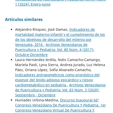
1 (2024): Enero-Junio
Artículos similares
Alejandro Rísquez, José Damas,
Indicadores de
mortalidad materno-infantil y el cumplimiento de los
de los objetivos de desarrollo del milenio por
Venezuela, 2016
,
Archivos Venezolanos de
Puericultura y Pediatría: Vol. 80 Núm. 4 (2017):
Octubre-Diciembre
Laura Hernández-Ardila, Nolis Camacho-Camargo,
Mariela Paoli, Lyna Sierra, Andrea Jurado, Luz Helena
Páez, Oriana López, Sofía Alvarado-Camacho,
Indicadores antropométricos como pronóstico del
espesor del tejido adiposo epicárdico y riesgo
cardiometabólico en pediatría
,
Archivos Venezolanos
de Puericultura y Pediatría: Vol. 83 Núm. 3 (2020):
Septiembre - Diciembre
Huníades Urbina-Medina,
Discurso Inaugural 66º
Congreso Venezolano De Puericultura Y Pediatría. 1er
Congreso Venezolano Virtual De Puericultura Y