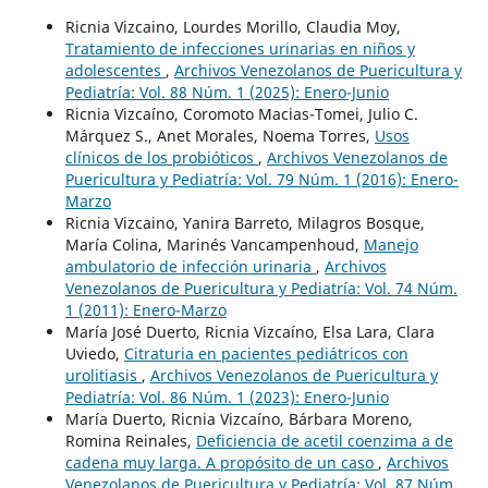
Ricnia Vizcaino, Lourdes Morillo, Claudia Moy,
Tratamiento de infecciones urinarias en niños y
adolescentes
,
Archivos Venezolanos de Puericultura y
Pediatría: Vol. 88 Núm. 1 (2025): Enero-Junio
Ricnia Vizcaíno, Coromoto Macias-Tomei, Julio C.
Márquez S., Anet Morales, Noema Torres,
Usos
clínicos de los probióticos
,
Archivos Venezolanos de
Puericultura y Pediatría: Vol. 79 Núm. 1 (2016): Enero-
Marzo
Ricnia Vizcaino, Yanira Barreto, Milagros Bosque,
María Colina, Marinés Vancampenhoud,
Manejo
ambulatorio de infección urinaria
,
Archivos
Venezolanos de Puericultura y Pediatría: Vol. 74 Núm.
1 (2011): Enero-Marzo
María José Duerto, Ricnia Vizcaíno, Elsa Lara, Clara
Uviedo,
Citraturia en pacientes pediátricos con
urolitiasis
,
Archivos Venezolanos de Puericultura y
Pediatría: Vol. 86 Núm. 1 (2023): Enero-Junio
María Duerto, Ricnia Vizcaíno, Bárbara Moreno,
Romina Reinales,
Deficiencia de acetil coenzima a de
cadena muy larga. A propósito de un caso
,
Archivos
Venezolanos de Puericultura y Pediatría: Vol. 87 Núm.