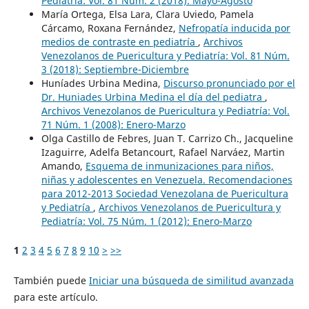
Pediatría: Vol. 81 Núm. 2 (2018): Mayo-Agosto
María Ortega, Elsa Lara, Clara Uviedo, Pamela
Cárcamo, Roxana Fernández,
Nefropatía inducida por
medios de contraste en pediatría
,
Archivos
Venezolanos de Puericultura y Pediatría: Vol. 81 Núm.
3 (2018): Septiembre-Diciembre
Huníades Urbina Medina,
Discurso pronunciado por el
Dr. Huniades Urbina Medina el día del pediatra
,
Archivos Venezolanos de Puericultura y Pediatría: Vol.
71 Núm. 1 (2008): Enero-Marzo
Olga Castillo de Febres, Juan T. Carrizo Ch., Jacqueline
Izaguirre, Adelfa Betancourt, Rafael Narváez, Martin
Amando,
Esquema de inmunizaciones para niños,
niñas y adolescentes en Venezuela. Recomendaciones
para 2012-2013 Sociedad Venezolana de Puericultura
y Pediatría
,
Archivos Venezolanos de Puericultura y
Pediatría: Vol. 75 Núm. 1 (2012): Enero-Marzo
1
2
3
4
5
6
7
8
9
10
>
>>
También puede
Iniciar una búsqueda de similitud avanzada
para este artículo.