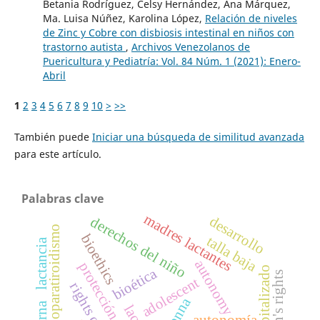
Betania Rodríguez, Celsy Hernández, Ana Márquez,
Ma. Luisa Núñez, Karolina López,
Relación de niveles
de Zinc y Cobre con disbiosis intestinal en niños con
trastorno autista
,
Archivos Venezolanos de
Puericultura y Pediatría: Vol. 84 Núm. 1 (2021): Enero-
Abril
1
2
3
4
5
6
7
8
9
10
>
>>
También puede
Iniciar una búsqueda de similitud avanzada
para este artículo.
Palabras clave
madres lactantes
desarrollo
derechos del niño
pseudohipoparatiroidismo
bioethics
talla baja
lactancia
autonomy
protección integral
bioética
children's rights
adolescent
lopnna