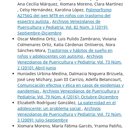
Ana Cecilia Márquez, Xiomara Moreno, Clara Martínez
, Celsy Hernández, Karolina López,
Polimorfismo
A2756G del gen MTR en niños con trastorno del
espectro autista
,
Archivos Venezolanos de
Puericultura y Pediatría: Vol. 82 Núm. 3 (2019):
Septiembre-Diciembre
Oscar Medina Ortiz, Luis Pulido Zambrano, Viviana
Colmenares Ortiz, Katia Cárdenas Ontiveros, Nora
Sánches-Mora,
Trastornos y hábitos de sueño en
niños y adolescentes con autismo
,
Archivos
Venezolanos de Puericultura y Pediatría: Vol. 73 Núm.
2 (2010): Abril-Junio
Huníades Urbina-Medina, Dalmacia Noguera Brizuela,
José Levy Mizhary, Juan III Carrizo, Adelfa Betancourt,
Comunicación efectiva y ética en casos de epidemias y
pandemias
,
Archivos Venezolanos de Puericultura y
Pediatría: Vol. 79 Núm. 4 (2016): Octubre-Diciembre
Elizabeth Rodríguez González,
La paternidad en el
adolescente: un problema social
,
Archivos
Venezolanos de Puericultura y Pediatría: Vol. 72 Núm.
3 (2009): Julio-Septiembre
Xiomara Moreno, María Fátima Garcés, Yraima Patiño,