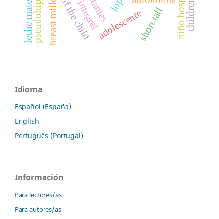
niño hospitalizado
rights of the child
leche materna
lactantes
autonomía
k
short tall
adolescente
b
r
e
a
s
t
m
i
l
Idioma
Español (España)
English
Português (Portugal)
Información
Para lectores/as
Para autores/as