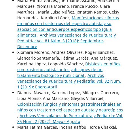
María Fátima Garcés, Jhermaine Ascanio, Ana Cecilia
Márquez, Xiomara Moreno, Franca Puccio, Clara
Martínez , María Luisa Núñez, Jonattan Ramos, Celsy
Hernández, Karolina López,
Manifestaciones clínicas
en niños con trastornos del espectro autista y su
asociación con anticuerpos específicos tipo IgE a
alimentos
,
Archivos Venezolanos de Puericultura y
Pediatría: Vol. 81 Núm. 3 (2018): Septiembre-
Diciembre
Xiomara Moreno, Andrea Olivares, Roger Sánchez,
Giancarlo Santamaría, Fátima Garcés, Ana Márquez,
Karolina López, Leopoldo Sánchez,
Disbiosis en niños
con trastorno autista antes y después de un
tratamiento biológico y nutricional
,
Archivos
Venezolanos de Puericultura y Pediatría: Vol. 82 Núm.
1 (2019): Enero-Abril
Dianora Navarro, Karolina López, Milagros Guerrero,
Libia Alonso, Ana Marcano, Gleydis Villarroel,
Colonización fúngica y síntomas gastrointestinales en
niños con trastorno del espectro autista y neurotípicos
,
Archivos Venezolanos de Puericultura y Pediatría: Vol.
85 Núm. 2 (2022): Mayo - Agosto
María Fátima Garcés, Jhoana Raffoul, Jorge Chakkal,