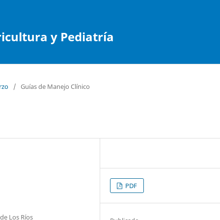
cultura y Pediatría
rzo
/
Guías de Manejo Clínico
PDF
 de Los Ríos