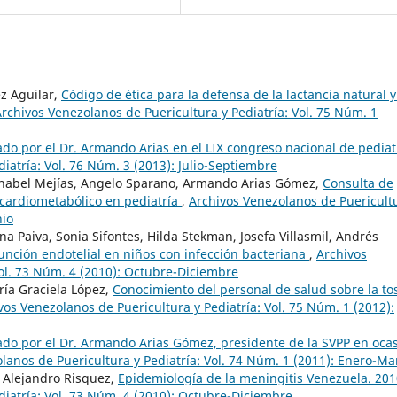
z Aguilar,
Código de ética para la defensa de la lactancia natural y
rchivos Venezolanos de Puericultura y Pediatría: Vol. 75 Núm. 1
do por el Dr. Armando Arias en el LIX congreso nacional de pedia
iatría: Vol. 76 Núm. 3 (2013): Julio-Septiembre
nabel Mejías, Angelo Sparano, Armando Arias Gómez,
Consulta de
 cardiometabólico en pediatría
,
Archivos Venezolanos de Puericult
nio
na Paiva, Sonia Sifontes, Hilda Stekman, Josefa Villasmil, Andrés
unción endotelial en niños con infección bacteriana
,
Archivos
Vol. 73 Núm. 4 (2010): Octubre-Diciembre
ría Graciela López,
Conocimiento del personal de salud sobre la to
vos Venezolanos de Puericultura y Pediatría: Vol. 75 Núm. 1 (2012):
do por el Dr. Armando Arias Gómez, presidente de la SVPP en oca
lanos de Puericultura y Pediatría: Vol. 74 Núm. 1 (2011): Enero-Ma
, Alejandro Risquez,
Epidemiología de la meningitis Venezuela. 20
diatría: Vol. 73 Núm. 4 (2010): Octubre-Diciembre