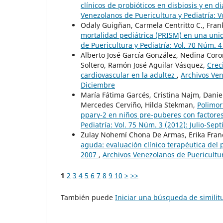
clínicos de probióticos en disbiosis y en d
Venezolanos de Puericultura y Pediatría: 
Odaly Guigñan, Carmela Centritto C., Fran
mortalidad pediátrica (PRISM) en una uni
de Puericultura y Pediatría: Vol. 70 Núm. 
Alberto José García González, Nedina Coro
Soltero, Ramón José Aguilar Vásquez,
Crec
cardiovascular en la adultez
,
Archivos Ven
Diciembre
María Fátima Garcés, Cristina Najm, Daniel
Mercedes Cerviño, Hilda Stekman,
Polimor
pparγ-2 en niños pre-puberes con factore
Pediatría: Vol. 75 Núm. 3 (2012): Julio-Sep
Zulay Nohemí Chona De Armas, Erika Franci
aguda: evaluación clínico terapéutica del 
2007
,
Archivos Venezolanos de Puericultura
1
2
3
4
5
6
7
8
9
10
>
>>
También puede
Iniciar una búsqueda de simili