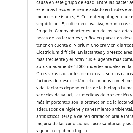
causa en este grupo de edad. Entre las bacteria
es el más frecuentemente aislado en brotes epi
menores de 6 años, E. Coli enteropatógena fue e
seguido por E. coli enteroinvasiva, Aeromonas sp
Shigella. Campylobacter es una de las bacterias
heces de los lactantes y niños en países en desa
tener en cuenta al Vibrium Cholera y en diarrea
Clostridium difficile. En lactantes y preescolares l
más frecuente y el rotavirus el agente más com
aproximadamente 15000 muertes anuales en la r
Otros virus causantes de diarreas, son los calici
factores de riesgo están relacionados con el med
vida, factores dependientes de la biología huma
servicios de salud. Las medidas de prevención y
más importantes son la promoción de la lactanc
adecuados de higiene y saneamiento ambiental
antibióticos, terapia de rehidratación oral e in
mejoría de las condiciones socio sanitarias y sis
vigilancia epidemiológica.