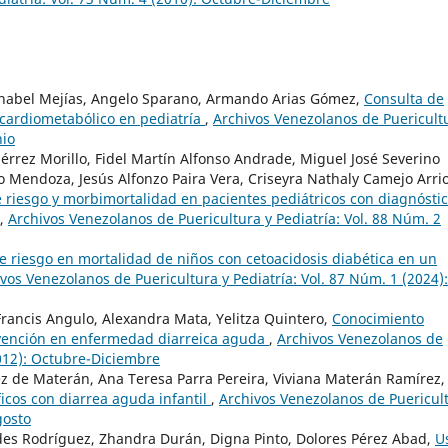
nabel Mejías, Angelo Sparano, Armando Arias Gómez,
Consulta de
 cardiometabólico en pediatría
,
Archivos Venezolanos de Puericult
nio
érrez Morillo, Fidel Martín Alfonso Andrade, Miguel José Severino
Mendoza, Jesús Alfonzo Paira Vera, Criseyra Nathaly Camejo Arrio
e riesgo y morbimortalidad en pacientes pediátricos con diagnósti
,
Archivos Venezolanos de Puericultura y Pediatría: Vol. 88 Núm. 2
e riesgo en mortalidad de niños con cetoacidosis diabética en un
vos Venezolanos de Puericultura y Pediatría: Vol. 87 Núm. 1 (2024):
Francis Angulo, Alexandra Mata, Yelitza Quintero,
Conocimiento
evención en enfermedad diarreica aguda
,
Archivos Venezolanos de
2012): Octubre-Diciembre
 de Materán, Ana Teresa Parra Pereira, Viviana Materán Ramírez,
ficos con diarrea aguda infantil
,
Archivos Venezolanos de Puericul
gosto
ourdes Rodríguez, Zhandra Durán, Digna Pinto, Dolores Pérez Abad,
U