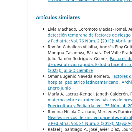
Artículos similares
Livia Machado, Coromoto Macías-Tomei, A
detección temprana de factores de riesgo
y Pediatría: Vol. 76 Núm. 2 (2013): Abril-Ju
Román Caballero Villalba, Andrés Eloy Guti
Mongua Casanova, Bárbara Del Valle Prado 
Julio Ramón Rodríguez Gómez,
Factores d
de desnutrición aguda. Estudio bicéntrico
(2025): Julio-Diciembre
Omar Eugenio Naveda Romero,
Factores d
hospital pediátrico latinoaméricano
,
Archi
Enero-Junio
María A. Lacruz-Rengel, Janeth Calderón, 
materno sobre estrategias básicas de pr
Puericultura y Pediatría: Vol. 75 Núm. 4 (
Romina Nicola Graziano, Mercedes Ramírez
Niveles séricos de zinc en pacientes eutró
y Pediatría: Vol. 81 Núm. 2 (2018): Mayo-A
Rafael J. Santiago P., José Javier Díaz, L