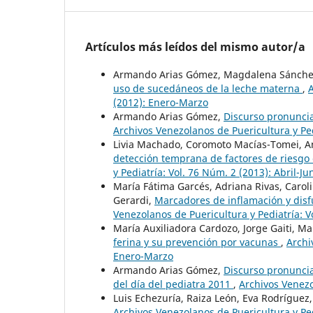
Artículos más leídos del mismo autor/a
Armando Arias Gómez, Magdalena Sánche
uso de sucedáneos de la leche materna
,
A
(2012): Enero-Marzo
Armando Arias Gómez,
Discurso pronuncia
Archivos Venezolanos de Puericultura y Ped
Livia Machado, Coromoto Macías-Tomei, A
detección temprana de factores de riesgo
y Pediatría: Vol. 76 Núm. 2 (2013): Abril-Ju
María Fátima Garcés, Adriana Rivas, Caroli
Gerardi,
Marcadores de inflamación y disf
Venezolanos de Puericultura y Pediatría: 
María Auxiliadora Cardozo, Jorge Gaiti, Ma
ferina y su prevención por vacunas
,
Archi
Enero-Marzo
Armando Arias Gómez,
Discurso pronuncia
del día del pediatra 2011
,
Archivos Venezo
Luis Echezuría, Raiza León, Eva Rodríguez
Archivos Venezolanos de Puericultura y Pe