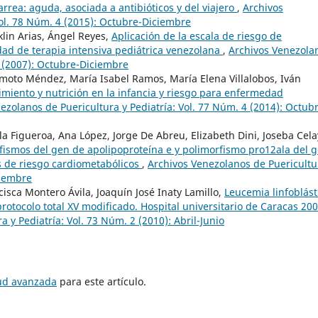
iarrea: aguda, asociada a antibióticos y del viajero
,
Archivos
Vol. 78 Núm. 4 (2015): Octubre-Diciembre
klin Arias, Ángel Reyes,
Aplicación de la escala de riesgo de
dad de terapia intensiva pediátrica venezolana
,
Archivos Venezola
4 (2007): Octubre-Diciembre
moto Méndez, María Isabel Ramos, María Elena Villalobos, Iván
imiento y nutrición en la infancia y riesgo para enfermedad
ezolanos de Puericultura y Pediatría: Vol. 77 Núm. 4 (2014): Octub
a Figueroa, Ana López, Jorge De Abreu, Elizabeth Dini, Joseba Cela
fismos del gen de apolipoproteína e y polimorfismo pro12ala del 
s de riesgo cardiometabólicos
,
Archivos Venezolanos de Puericultu
tiembre
sca Montero Ávila, Joaquín José Inaty Lamillo,
Leucemia linfoblást
protocolo total XV modificado. Hospital universitario de Caracas 200
 y Pediatría: Vol. 73 Núm. 2 (2010): Abril-Junio
tud avanzada
para este artículo.