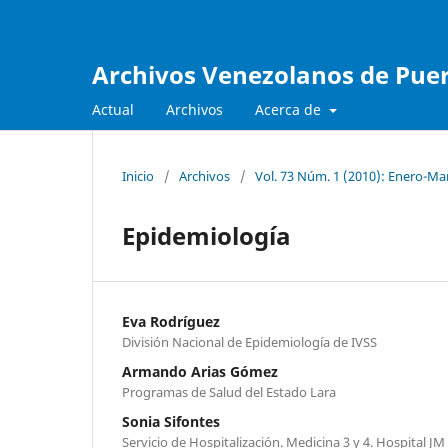
Archivos Venezolanos de Pueri
Actual
Archivos
Acerca de
Inicio
/
Archivos
/
Vol. 73 Núm. 1 (2010): Enero-Ma
Epidemiología
Eva Rodríguez
División Nacional de Epidemiología de IVSS
Armando Arias Gómez
Programas de Salud del Estado Lara
Sonia Sifontes
Servicio de Hospitalización. Medicina 3 y 4. Hospital JM