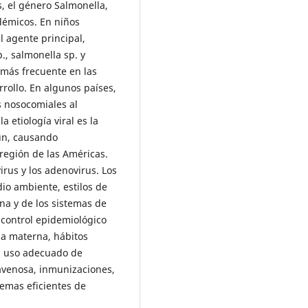
s, el género Salmonella,
démicos. En niños
l agente principal,
., salmonella sp. y
 más frecuente en las
rrollo. En algunos países,
s nosocomiales al
a etiología viral es la
ún, causando
egión de las Américas.
virus y los adenovirus. Los
io ambiente, estilos de
na y de los sistemas de
 control epidemiológico
ia materna, hábitos
, uso adecuado de
travenosa, inmunizaciones,
temas eficientes de