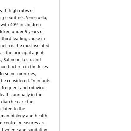
with high rates of
ing countries. Venezuela,
 with 40% in children
ildren under 5 years of
 third leading cause in
ella is the most isolated
was the principal agent,
., Salmonella sp. and
on bacteria in the feces
 In some countries,
 be considered. In infants
t frequent and rotavirus
eaths annually in the
 diarrhea are the
related to the
human biology and health
nd control measures are
f hygiene and sanitation,