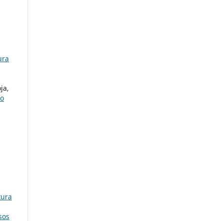
ura
ja,
co
tura
sos