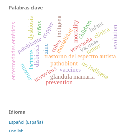
Palabras clave
indígena
dysbiosis
children
mortality
infant
copper
niños
enfermedades entéricas
evolution
clínica
mortalidad
venezuela
patobionte
vacunas
cobre
tumor
zinc
disbiosis
lactante
trastorno del espectro autista
no indígena
pathobiont
tumour
norovirus
vaccines
glandula mamaria
prevention
Idioma
Español (España)
English