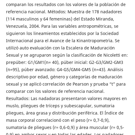
comparan los resultados con los valores de la población de
referencia nacional. Métodos: Muestra de 178 nadadores
(114 masculinos y 64 femeninas) del Estado Miranda,
Venezuela, 2004. Para las variables antropométricas, se
siguieron los lineamientos establecidos por la Sociedad
Internacional para el Avance de la Kinantropometrìa. Se
utilizó auto evaluación con la Escalera de Maduración
Sexual y se agruparon según la clasificación de Nicoletti en:
prepúber: G1/GM1(n= 40), púber inicial: G2-G3/GM2-GM3
(n=95), púber avanzado: G4-G5/GM4-GM5 (n=43). Análisis
descriptivo por edad, género y categorías de maduración
sexual y se aplicó correlación de Pearson y prueba “t” para
comparar con los valores de referencia nacional.
Resultados: Las nadadoras presentaron valores mayores en
muslo, pliegues de tríceps y subescapular, sumatoria
pliegues, área grasa y distribución periférica. El Índice de
masa corporal correlacionó con el peso (r= 0,7-0,9),
sumatoria de pliegues (r= 0,6-0,9) y área muscular (r= 0,5-
0,9) en ambos sexos y en todas las edades. Los nadadores