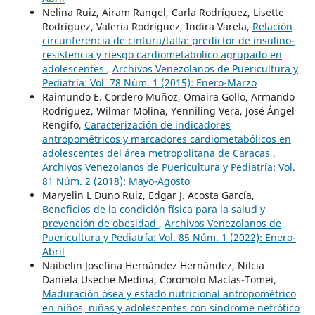
Nelina Ruiz, Airam Rangel, Carla Rodríguez, Lisette
Rodríguez, Valeria Rodríguez, Indira Varela,
Relación
circunferencia de cintura/talla: predictor de insulino-
resistencia y riesgo cardiometabolico agrupado en
adolescentes
,
Archivos Venezolanos de Puericultura y
Pediatría: Vol. 78 Núm. 1 (2015): Enero-Marzo
Raimundo E. Cordero Muñoz, Omaira Gollo, Armando
Rodríguez, Wilmar Molina, Yenniling Vera, José Ángel
Rengifo,
Caracterización de indicadores
antropométricos y marcadores cardiometabólicos en
adolescentes del área metropolitana de Caracas
,
Archivos Venezolanos de Puericultura y Pediatría: Vol.
81 Núm. 2 (2018): Mayo-Agosto
Maryelin L Duno Ruiz, Edgar J. Acosta García,
Beneficios de la condición física para la salud y
prevención de obesidad
,
Archivos Venezolanos de
Puericultura y Pediatría: Vol. 85 Núm. 1 (2022): Enero-
Abril
Naibelin Josefina Hernández Hernández, Nilcia
Daniela Useche Medina, Coromoto Macías-Tomei,
Maduración ósea y estado nutricional antropométrico
en niños, niñas y adolescentes con síndrome nefrótico