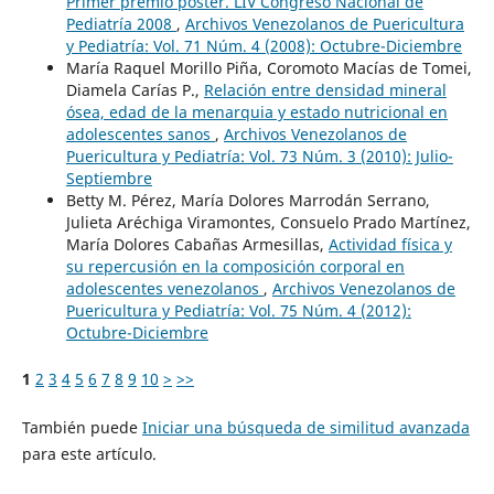
Primer premio póster. LIV Congreso Nacional de
Pediatría 2008
,
Archivos Venezolanos de Puericultura
y Pediatría: Vol. 71 Núm. 4 (2008): Octubre-Diciembre
María Raquel Morillo Piña, Coromoto Macías de Tomei,
Diamela Carías P.,
Relación entre densidad mineral
ósea, edad de la menarquia y estado nutricional en
adolescentes sanos
,
Archivos Venezolanos de
Puericultura y Pediatría: Vol. 73 Núm. 3 (2010): Julio-
Septiembre
Betty M. Pérez, María Dolores Marrodán Serrano,
Julieta Aréchiga Viramontes, Consuelo Prado Martínez,
María Dolores Cabañas Armesillas,
Actividad física y
su repercusión en la composición corporal en
adolescentes venezolanos
,
Archivos Venezolanos de
Puericultura y Pediatría: Vol. 75 Núm. 4 (2012):
Octubre-Diciembre
1
2
3
4
5
6
7
8
9
10
>
>>
También puede
Iniciar una búsqueda de similitud avanzada
para este artículo.