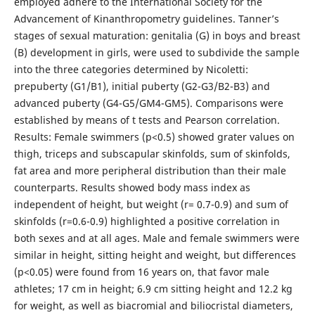
employed adhere to the International Society for the
Advancement of Kinanthropometry guidelines. Tanner’s
stages of sexual maturation: genitalia (G) in boys and breast
(B) development in girls, were used to subdivide the sample
into the three categories determined by Nicoletti:
prepuberty (G1/B1), initial puberty (G2-G3/B2-B3) and
advanced puberty (G4-G5/GM4-GM5). Comparisons were
established by means of t tests and Pearson correlation.
Results: Female swimmers (p<0.5) showed grater values on
thigh, triceps and subscapular skinfolds, sum of skinfolds,
fat area and more peripheral distribution than their male
counterparts. Results showed body mass index as
independent of height, but weight (r= 0.7-0.9) and sum of
skinfolds (r=0.6-0.9) highlighted a positive correlation in
both sexes and at all ages. Male and female swimmers were
similar in height, sitting height and weight, but differences
(p<0.05) were found from 16 years on, that favor male
athletes; 17 cm in height; 6.9 cm sitting height and 12.2 kg
for weight, as well as biacromial and biliocristal diameters,