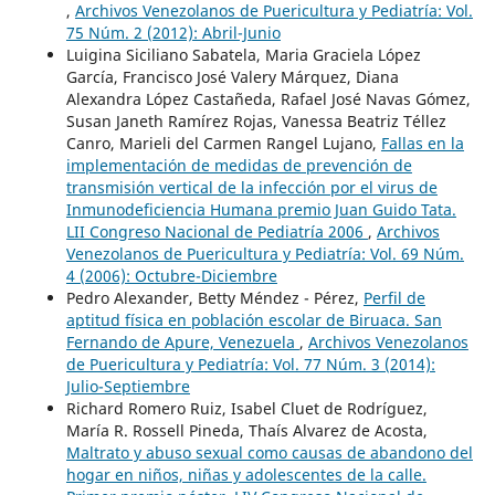
,
Archivos Venezolanos de Puericultura y Pediatría: Vol.
75 Núm. 2 (2012): Abril-Junio
Luigina Siciliano Sabatela, Maria Graciela López
García, Francisco José Valery Márquez, Diana
Alexandra López Castañeda, Rafael José Navas Gómez,
Susan Janeth Ramírez Rojas, Vanessa Beatriz Téllez
Canro, Marieli del Carmen Rangel Lujano,
Fallas en la
implementación de medidas de prevención de
transmisión vertical de la infección por el virus de
Inmunodeficiencia Humana premio Juan Guido Tata.
LII Congreso Nacional de Pediatría 2006
,
Archivos
Venezolanos de Puericultura y Pediatría: Vol. 69 Núm.
4 (2006): Octubre-Diciembre
Pedro Alexander, Betty Méndez - Pérez,
Perfil de
aptitud física en población escolar de Biruaca. San
Fernando de Apure, Venezuela
,
Archivos Venezolanos
de Puericultura y Pediatría: Vol. 77 Núm. 3 (2014):
Julio-Septiembre
Richard Romero Ruiz, Isabel Cluet de Rodríguez,
María R. Rossell Pineda, Thaís Alvarez de Acosta,
Maltrato y abuso sexual como causas de abandono del
hogar en niños, niñas y adolescentes de la calle.