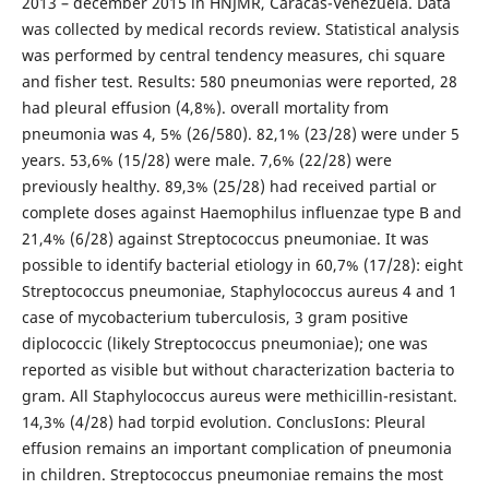
2013 – december 2015 in HNJMR, Caracas-Venezuela. Data
was collected by medical records review. Statistical analysis
was performed by central tendency measures, chi square
and fisher test. Results: 580 pneumonias were reported, 28
had pleural effusion (4,8%). overall mortality from
pneumonia was 4, 5% (26/580). 82,1% (23/28) were under 5
years. 53,6% (15/28) were male. 7,6% (22/28) were
previously healthy. 89,3% (25/28) had received partial or
complete doses against Haemophilus influenzae type B and
21,4% (6/28) against Streptococcus pneumoniae. It was
possible to identify bacterial etiology in 60,7% (17/28): eight
Streptococcus pneumoniae, Staphylococcus aureus 4 and 1
case of mycobacterium tuberculosis, 3 gram positive
diplococcic (likely Streptococcus pneumoniae); one was
reported as visible but without characterization bacteria to
gram. All Staphylococcus aureus were methicillin-resistant.
14,3% (4/28) had torpid evolution. ConclusIons: Pleural
effusion remains an important complication of pneumonia
in children. Streptococcus pneumoniae remains the most