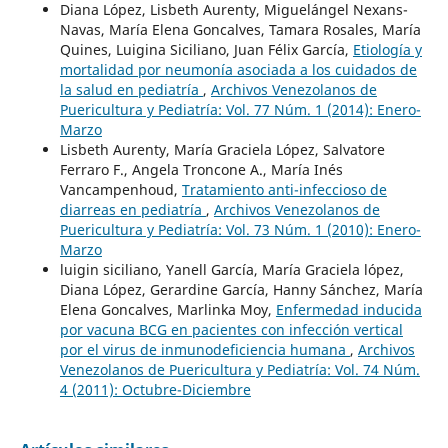
Diana López, Lisbeth Aurenty, Miguelángel Nexans-
Navas, María Elena Goncalves, Tamara Rosales, María
Quines, Luigina Siciliano, Juan Félix García,
Etiología y
mortalidad por neumonía asociada a los cuidados de
la salud en pediatría
,
Archivos Venezolanos de
Puericultura y Pediatría: Vol. 77 Núm. 1 (2014): Enero-
Marzo
Lisbeth Aurenty, María Graciela López, Salvatore
Ferraro F., Angela Troncone A., María Inés
Vancampenhoud,
Tratamiento anti-infeccioso de
diarreas en pediatría
,
Archivos Venezolanos de
Puericultura y Pediatría: Vol. 73 Núm. 1 (2010): Enero-
Marzo
luigin siciliano, Yanell García, María Graciela lópez,
Diana López, Gerardine García, Hanny Sánchez, María
Elena Goncalves, Marlinka Moy,
Enfermedad inducida
por vacuna BCG en pacientes con infección vertical
por el virus de inmunodeficiencia humana
,
Archivos
Venezolanos de Puericultura y Pediatría: Vol. 74 Núm.
4 (2011): Octubre-Diciembre