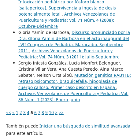
Intoxicación pediátrica por fósforo blanco
(saltapericos). Supervivencia a ingesta de dosis
potencialmente letal
,
Archivos Venezolanos de
Puericultura y Pediatría: Vol. 71 Núm. 4 (2008):
Octubre-Diciembre
Gloria Yamín de Barboza,
Discurso pronunciado por la
Dra. Gloria Yamín de Barboza en el acto inaugural del
LVII Congreso de Pediatría. Maracaibo. Septiembre
2011
,
Archivos Venezolanos de Puericultura y
Pediatría: Vol. 74 Núm. 3 (2011): Julio-Septiembre
Sergio Iniesta González, Lucía Monfort Belenguer,
Cristina Villar Vera, Ana Cuesta Peredo, Aina Marco
Sabater, Nelson Orta Sibú,
Mutación genética RAB11B:
retraso psicomotor, braquicefalia, hipoplasia de
cuerpo calloso. Primer caso descrito en España
,
Archivos Venezolanos de Puericultura y Pediatría: Vol.
86 Núm. 1 (2023): Enero-Junio
<<
<
1
2
3
4
5
6
7
8
9
10
>
>>
También puede
Iniciar una búsqueda de similitud avanzada
para este artículo.