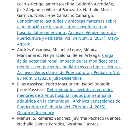
Lacruz-Renge, Janeth Josefina Calderón Avendaño,
José Alejandro Villareal Barazarte, Nathalie Moret
Garnica, Nolis Irene Camacho Camargo,
Conocimiento, actitudes y prácticas maternas sobre
alimentación de lactantes que consultan en un
hospital latinoamericano
,
Archivos Venezolanos de
Puericultura y Pediatría: Vol. 84 Núm. 2 (2021): Mayo-
Agosto
Andrés Casanova, Michelle Lopez, Mónica
Manzanarez, Nelyn Ecalona, Belén Arteaga,
Carga
ácida potencial renal: impacto de las modificaciones
dietéticas en pacientes pediátricos con hipercalciuria
,
Archivos Venezolanos de Puericultura y Pediatría: Vol.
88 Núm. 2 (2025): Julio-Diciembre
Elias Kassisse, Pedro Macuarism, Isabel Bataglini,
Jorge Kassisse,
Determinantes evolutivos en niños
menores de 2 Años hospitalizados por neumonía
adquirida en la comunidad
,
Archivos Venezolanos de
Puericultura y Pediatría: Vol. 78 Núm. 4 (2015):
Octubre-Diciembre
Manuel S. Ramírez Sánchez, Juvirma Pacheco Fuentes,
Nathalie Gómez Paredes, Soraima Fuentes,