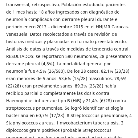
transversal, retrospectivo. Población estudiada: pacientes
de 1 mes hasta 18 años ingresados con diagnóstico de
neumonía complicada con derrame pleural durante el
periodo enero 2013 – diciembre 2015 en el HNJMR Caracas-
Venezuela. Datos recolectados a través de revisión de
historias médicas y plasmadas en formato preestablecido.
Análisis de datos a través de medidas de tendencia central.
RESULTADOS: se reportaron 580 neumonías, 28 presentaron
derrame pleural (4,8%). La mortalidad general por
neumonía fue 4,5% (26/580). De los 28 casos, 82,1% (23/28)
eran menores de 5 años. 53,6% (15/28) masculinos. 78,6%
(22/28) eran previamente sanos. 89,3% (25/28) había
recibido parcial o completamente las dosis contra
Haemophilus influenzae tipo B (HiB) y 21,4% (6/28) contra
streptococcus pneumoniae. Se logró identificar etiología
bacteriana en 60,7% (17/28): 8 Streptococcus pneumoniae, 4
Staphylococcus aureus, 1 mycobacterium tuberculosis, 3
diplococos gram positivos (probable Streptococcus
pneumoniae), uno fue reportado como bacterias visibles