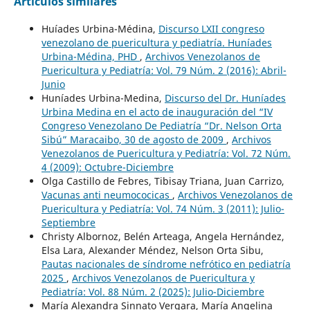
Artículos similares
Huíades Urbina-Médina,
Discurso LXII congreso
venezolano de puericultura y pediatría. Huníades
Urbina-Médina, PHD
,
Archivos Venezolanos de
Puericultura y Pediatría: Vol. 79 Núm. 2 (2016): Abril-
Junio
Huníades Urbina-Medina,
Discurso del Dr. Huníades
Urbina Medina en el acto de inauguración del “IV
Congreso Venezolano De Pediatría “Dr. Nelson Orta
Sibú” Maracaibo, 30 de agosto de 2009
,
Archivos
Venezolanos de Puericultura y Pediatría: Vol. 72 Núm.
4 (2009): Octubre-Diciembre
Olga Castillo de Febres, Tibisay Triana, Juan Carrizo,
Vacunas anti neumococicas
,
Archivos Venezolanos de
Puericultura y Pediatría: Vol. 74 Núm. 3 (2011): Julio-
Septiembre
Christy Albornoz, Belén Arteaga, Angela Hernández,
Elsa Lara, Alexander Méndez, Nelson Orta Sibu,
Pautas nacionales de síndrome nefrótico en pediatría
2025
,
Archivos Venezolanos de Puericultura y
Pediatría: Vol. 88 Núm. 2 (2025): Julio-Diciembre
María Alexandra Sinnato Vergara, María Angelina