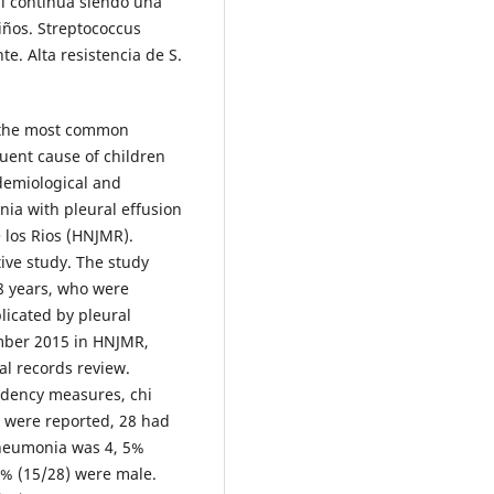
l continúa siendo una
iños. Streptococcus
. Alta resistencia de S.
 the most common
quent cause of children
idemiological and
ia with pleural effusion
e los Rios (HNJMR).
ive study. The study
8 years, who were
icated by pleural
ember 2015 in HNJMR,
al records review.
endency measures, chi
s were reported, 28 had
 pneumonia was 4, 5%
6% (15/28) were male.