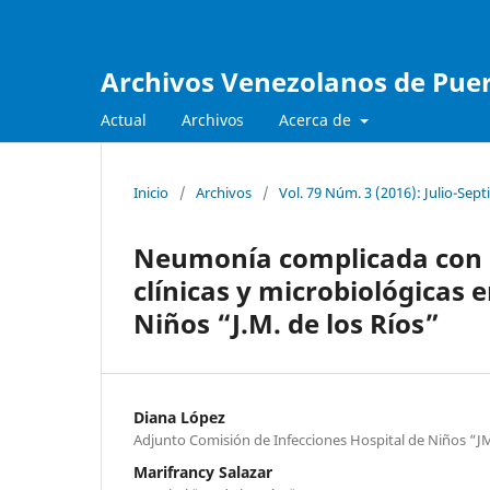
Archivos Venezolanos de Pueri
Actual
Archivos
Acerca de
Inicio
/
Archivos
/
Vol. 79 Núm. 3 (2016): Julio-Sep
Neumonía complicada con d
clínicas y microbiológicas 
Niños “J.M. de los Ríos”
Diana López
Adjunto Comisión de Infecciones Hospital de Niños “JM
Marifrancy Salazar