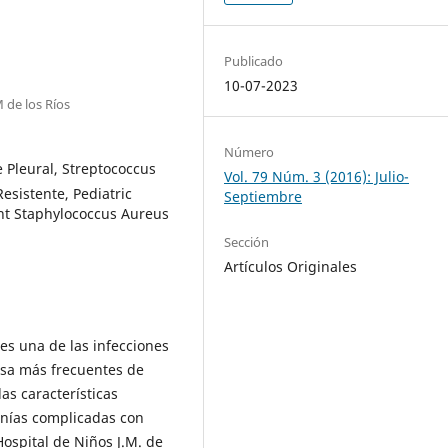
Publicado
10-07-2023
 de los Ríos
Número
 Pleural, Streptococcus
Vol. 79 Núm. 3 (2016): Julio-
esistente, Pediatric
Septiembre
ant Staphylococcus Aureus
Sección
Artículos Originales
s una de las infecciones
usa más frecuentes de
as características
onías complicadas con
ospital de Niños J.M. de