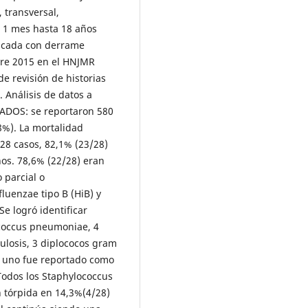
 transversal,
e 1 mes hasta 18 años
icada con derrame
bre 2015 en el HNJMR
e revisión de historias
 Análisis de datos a
TADOS: se reportaron 580
8%). La mortalidad
28 casos, 82,1% (23/28)
os. 78,6% (22/28) eran
 parcial o
luenzae tipo B (HiB) y
e logró identificar
ococcus pneumoniae, 4
losis, 3 diplococos gram
, uno fue reportado como
 Todos los Staphylococcus
n tórpida en 14,3%(4/28)