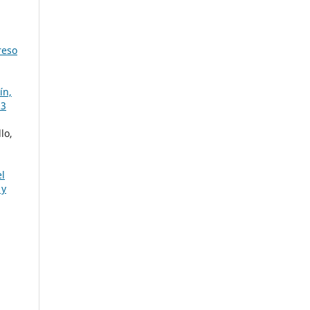
reso
ín,
 3
lo,
el
 y