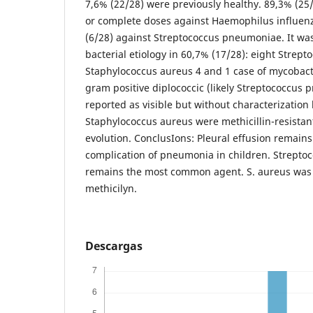
7,6% (22/28) were previously healthy. 89,3% (25/
or complete doses against Haemophilus influen
(6/28) against Streptococcus pneumoniae. It was 
bacterial etiology in 60,7% (17/28): eight Stre
Staphylococcus aureus 4 and 1 case of mycobact
gram positive diplococcic (likely Streptococcus
reported as visible but without characterization 
Staphylococcus aureus were methicillin-resistan
evolution. ConclusIons: Pleural effusion remain
complication of pneumonia in children. Strept
remains the most common agent. S. aureus was h
methicilyn.
Descargas