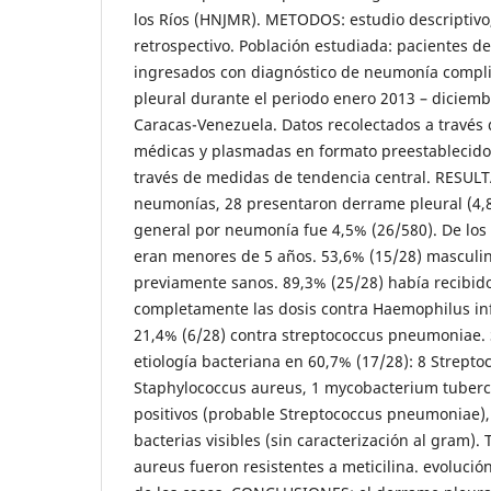
los Ríos (HNJMR). METODOS: estudio descriptivo,
retrospectivo. Población estudiada: pacientes d
ingresados con diagnóstico de neumonía compl
pleural durante el periodo enero 2013 – diciem
Caracas-Venezuela. Datos recolectados a través d
médicas y plasmadas en formato preestablecido.
través de medidas de tendencia central. RESUL
neumonías, 28 presentaron derrame pleural (4,
general por neumonía fue 4,5% (26/580). De los 
eran menores de 5 años. 53,6% (15/28) masculin
previamente sanos. 89,3% (25/28) había recibido
completamente las dosis contra Haemophilus inf
21,4% (6/28) contra streptococcus pneumoniae. S
etiología bacteriana en 60,7% (17/28): 8 Strept
Staphylococcus aureus, 1 mycobacterium tubercu
positivos (probable Streptococcus pneumoniae)
bacterias visibles (sin caracterización al gram).
aureus fueron resistentes a meticilina. evolució