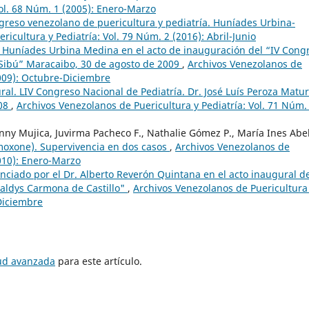
Vol. 68 Núm. 1 (2005): Enero-Marzo
ngreso venezolano de puericultura y pediatría. Huníades Urbina-
icultura y Pediatría: Vol. 79 Núm. 2 (2016): Abril-Junio
. Huníades Urbina Medina en el acto de inauguración del “IV Cong
 Sibú” Maracaibo, 30 de agosto de 2009
,
Archivos Venezolanos de
2009): Octubre-Diciembre
al. LIV Congreso Nacional de Pediatría. Dr. José Luís Peroza Matur
008
,
Archivos Venezolanos de Puericultura y Pediatría: Vol. 71 Núm.
ny Mujica, Juvirma Pacheco F., Nathalie Gómez P., María Ines Abel
amoxone). Supervivencia en dos casos
,
Archivos Venezolanos de
2010): Enero-Marzo
nciado por el Dr. Alberto Reverón Quintana en el acto inaugural d
Galdys Carmona de Castillo"
,
Archivos Venezolanos de Puericultura
-Diciembre
tud avanzada
para este artículo.