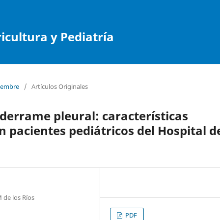
cultura y Pediatría
tiembre
/
Artículos Originales
errame pleural: características
en pacientes pediátricos del Hospital d
 de los Ríos
PDF