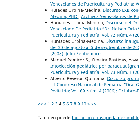
Venezolanos de Puericultura y Pediatría: 
Huíades Urbina-Médina,
Discurso LXII co
Médina, PHD
,
Archivos Venezolanos de Puer
Huníades Urbina-Medina,
Discurso del Dr
Venezolano De Pediatría “Dr. Nelson Orta
Puericultura y Pediatría: Vol. 72 Núm. 4 (
Huníades Urbina-Medina,
Discurso inaugur
del 30 de agosto al 5 de septiembre de 2
(2008): Julio-Septiembre
Manuel Ramirez S., Omaira Bastidas, Yovan
Intoxicación pediátrica por paraquat (gr
Puericultura y Pediatría: Vol. 73 Núm. 1 (
Alberto Reverón Quintana,
Discurso pronu
LII Congreso Nacional de Pediatría "Dra. 
Pediatría: Vol. 69 Núm. 4 (2006): Octubre
<<
<
1
2
3
4
5
6
7
8
9
10
>
>>
También puede
Iniciar una búsqueda de simili