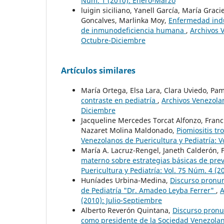
Núm. 1 (2010): Enero-Marzo
luigin siciliano, Yanell García, María Gra
Goncalves, Marlinka Moy,
Enfermedad induc
de inmunodeficiencia humana
,
Archivos V
Octubre-Diciembre
Artículos similares
María Ortega, Elsa Lara, Clara Uviedo, P
contraste en pediatría
,
Archivos Venezolan
Diciembre
Jacqueline Mercedes Torcat Alfonzo, Franc
Nazaret Molina Maldonado,
Piomiositis t
Venezolanos de Puericultura y Pediatría: 
María A. Lacruz-Rengel, Janeth Calderón, 
materno sobre estrategias básicas de pr
Puericultura y Pediatría: Vol. 75 Núm. 4 (
Huníades Urbina-Medina,
Discurso pronun
de Pediatría "Dr. Amadeo Leyba Ferrer"
,
A
(2010): Julio-Septiembre
Alberto Reverón Quintana,
Discurso pronu
como presidente de la Sociedad Venezolan