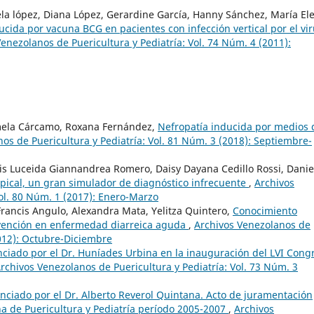
ciela lópez, Diana López, Gerardine García, Hanny Sánchez, María El
ida por vacuna BCG en pacientes con infección vertical por el vi
enezolanos de Puericultura y Pediatría: Vol. 74 Núm. 4 (2011):
amela Cárcamo, Roxana Fernández,
Nefropatía inducida por medios 
os de Puericultura y Pediatría: Vol. 81 Núm. 3 (2018): Septiembre-
is Luceida Giannandrea Romero, Daisy Dayana Cedillo Rossi, Danie
ropical, un gran simulador de diagnóstico infrecuente
,
Archivos
Vol. 80 Núm. 1 (2017): Enero-Marzo
Francis Angulo, Alexandra Mata, Yelitza Quintero,
Conocimiento
evención en enfermedad diarreica aguda
,
Archivos Venezolanos de
2012): Octubre-Diciembre
ciado por el Dr. Huníades Urbina en la inauguración del LVI Cong
rchivos Venezolanos de Puericultura y Pediatría: Vol. 73 Núm. 3
nciado por el Dr. Alberto Reverol Quintana. Acto de juramentación
a de Puericultura y Pediatría período 2005-2007
,
Archivos