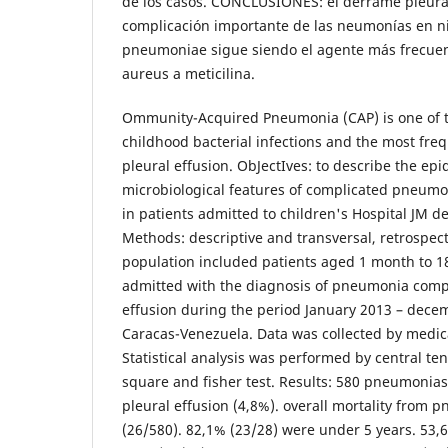
de los casos. CONCLUSIONES: el derrame pleura
complicación importante de las neumonías en n
pneumoniae sigue siendo el agente más frecuente
aureus a meticilina.
Ommunity-Acquired Pneumonia (CAP) is one of
childhood bacterial infections and the most fre
pleural effusion. ObJectIves: to describe the ep
microbiological features of complicated pneumon
in patients admitted to children's Hospital JM d
Methods: descriptive and transversal, retrospect
population included patients aged 1 month to 1
admitted with the diagnosis of pneumonia compl
effusion during the period January 2013 – dec
Caracas-Venezuela. Data was collected by medic
Statistical analysis was performed by central t
square and fisher test. Results: 580 pneumonia
pleural effusion (4,8%). overall mortality from
(26/580). 82,1% (23/28) were under 5 years. 53,