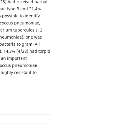
28) had received partial
zae type B and 21,4%
possible to identify
ptococcus pneumoniae,
erium tuberculosis, 3
 pneumoniae); one was
bacteria to gram. All
t. 14,3% (4/28) had torpid
s an important
ococcus pneumoniae
ighly resistant to