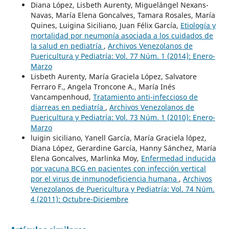
Diana López, Lisbeth Aurenty, Miguelángel Nexans-
Navas, María Elena Goncalves, Tamara Rosales, María
Quines, Luigina Siciliano, Juan Félix García,
Etiología y
mortalidad por neumonía asociada a los cuidados de
la salud en pediatría
,
Archivos Venezolanos de
Puericultura y Pediatría: Vol. 77 Núm. 1 (2014): Enero-
Marzo
Lisbeth Aurenty, María Graciela López, Salvatore
Ferraro F., Angela Troncone A., María Inés
Vancampenhoud,
Tratamiento anti-infeccioso de
diarreas en pediatría
,
Archivos Venezolanos de
Puericultura y Pediatría: Vol. 73 Núm. 1 (2010): Enero-
Marzo
luigin siciliano, Yanell García, María Graciela lópez,
Diana López, Gerardine García, Hanny Sánchez, María
Elena Goncalves, Marlinka Moy,
Enfermedad inducida
por vacuna BCG en pacientes con infección vertical
por el virus de inmunodeficiencia humana
,
Archivos
Venezolanos de Puericultura y Pediatría: Vol. 74 Núm.
4 (2011): Octubre-Diciembre