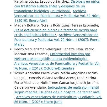
Karolina López, Leopoldo Sánchez,
Disbiosis en niños
con trastorno autista antes y después de un
tratamiento biológico y nutricional
,
Archivos
Venezolanos de Puericultura y Pediatría: Vol. 82 Núm.
1 (2019): Enero-Abril
Magaly Bottaro, Norelis Rodríguez, Teresa Espinette,
¿Es la deficiencia de hierro un factor de riesgo para
crisis epilépticas febriles?
,
Archivos Venezolanos de
Puericultura y Pediatría: Vol. 70 Núm. 1 (2007): Enero-
Marzo
Pedro Macuarisma Velásquez, Janette Laya, Pedro
Macuarisma Lezama ,
Enfermedad invasiva por
Neisseria Meningitidis, alerta epidemiológica
,
Archivos Venezolanos de Puericultura y Pediatría: Vol.
76 Núm. 4 (2013): Octubre-Diciembre
Yesika Andreina Parra Vivas, María Angelina Lacruz-
Rengel, Damaris Viviana Molina Acero, Dina Karina
Porto Machado, Nolis Irene Camacho, Janeth Josefina
Calderón Avendaño,
Indicadores de maltrato infantil
según madres usuarias de un hospital de tercer nivel
,
Archivos Venezolanos de Puericultura y Pediatría: Vol.
86 Núm. 1 (2023): Enero-Junio