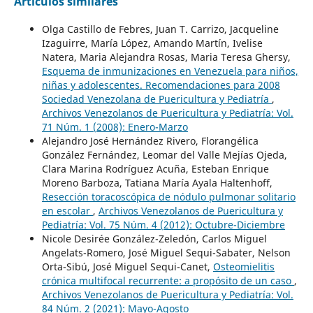
Artículos similares
Olga Castillo de Febres, Juan T. Carrizo, Jacqueline
Izaguirre, María López, Amando Martín, Ivelise
Natera, Maria Alejandra Rosas, Maria Teresa Ghersy,
Esquema de inmunizaciones en Venezuela para niños,
niñas y adolescentes. Recomendaciones para 2008
Sociedad Venezolana de Puericultura y Pediatría
,
Archivos Venezolanos de Puericultura y Pediatría: Vol.
71 Núm. 1 (2008): Enero-Marzo
Alejandro José Hernández Rivero, Florangélica
González Fernández, Leomar del Valle Mejías Ojeda,
Clara Marina Rodríguez Acuña, Esteban Enrique
Moreno Barboza, Tatiana María Ayala Haltenhoff,
Resección toracoscópica de nódulo pulmonar solitario
en escolar
,
Archivos Venezolanos de Puericultura y
Pediatría: Vol. 75 Núm. 4 (2012): Octubre-Diciembre
Nicole Desirée González-Zeledón, Carlos Miguel
Angelats-Romero, José Miguel Sequi-Sabater, Nelson
Orta-Sibú, José Miguel Sequi-Canet,
Osteomielitis
crónica multifocal recurrente: a propósito de un caso
,
Archivos Venezolanos de Puericultura y Pediatría: Vol.
84 Núm. 2 (2021): Mayo-Agosto