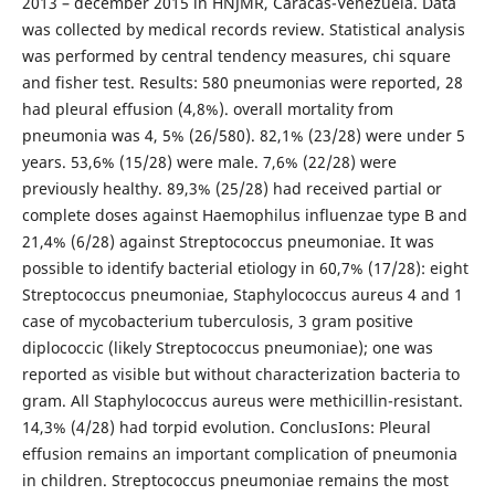
2013 – december 2015 in HNJMR, Caracas-Venezuela. Data
was collected by medical records review. Statistical analysis
was performed by central tendency measures, chi square
and fisher test. Results: 580 pneumonias were reported, 28
had pleural effusion (4,8%). overall mortality from
pneumonia was 4, 5% (26/580). 82,1% (23/28) were under 5
years. 53,6% (15/28) were male. 7,6% (22/28) were
previously healthy. 89,3% (25/28) had received partial or
complete doses against Haemophilus influenzae type B and
21,4% (6/28) against Streptococcus pneumoniae. It was
possible to identify bacterial etiology in 60,7% (17/28): eight
Streptococcus pneumoniae, Staphylococcus aureus 4 and 1
case of mycobacterium tuberculosis, 3 gram positive
diplococcic (likely Streptococcus pneumoniae); one was
reported as visible but without characterization bacteria to
gram. All Staphylococcus aureus were methicillin-resistant.
14,3% (4/28) had torpid evolution. ConclusIons: Pleural
effusion remains an important complication of pneumonia
in children. Streptococcus pneumoniae remains the most