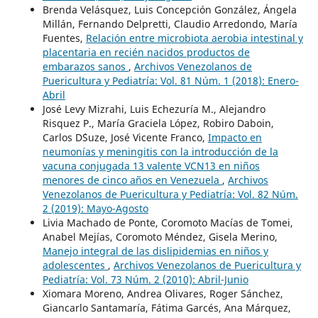
Brenda Velásquez, Luis Concepción González, Ángela
Millán, Fernando Delpretti, Claudio Arredondo, María
Fuentes,
Relación entre microbiota aerobia intestinal y
placentaria en recién nacidos productos de
embarazos sanos
,
Archivos Venezolanos de
Puericultura y Pediatría: Vol. 81 Núm. 1 (2018): Enero-
Abril
José Levy Mizrahi, Luis Echezuría M., Alejandro
Risquez P., María Graciela López, Robiro Daboin,
Carlos D´Suze, José Vicente Franco,
Impacto en
neumonías y meningitis con la introducción de la
vacuna conjugada 13 valente VCN13 en niños
menores de cinco años en Venezuela
,
Archivos
Venezolanos de Puericultura y Pediatría: Vol. 82 Núm.
2 (2019): Mayo-Agosto
Livia Machado de Ponte, Coromoto Macías de Tomei,
Anabel Mejías, Coromoto Méndez, Gisela Merino,
Manejo integral de las dislipidemias en niños y
adolescentes
,
Archivos Venezolanos de Puericultura y
Pediatría: Vol. 73 Núm. 2 (2010): Abril-Junio
Xiomara Moreno, Andrea Olivares, Roger Sánchez,
Giancarlo Santamaría, Fátima Garcés, Ana Márquez,