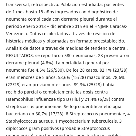
transversal, retrospectivo. Población estudiada: pacientes
de 1 mes hasta 18 años ingresados con diagnóstico de
neumonía complicada con derrame pleural durante el
periodo enero 2013 – diciembre 2015 en el HNJMR Caracas-
Venezuela. Datos recolectados a través de revisión de
historias médicas y plasmadas en formato preestablecido.
Análisis de datos a través de medidas de tendencia central.
RESULTADOS: se reportaron 580 neumonías, 28 presentaron
derrame pleural (4,8%). La mortalidad general por
neumonía fue 4,5% (26/580). De los 28 casos, 82,1% (23/28)
eran menores de 5 años. 53,6% (15/28) masculinos. 78,6%
(22/28) eran previamente sanos. 89,3% (25/28) había
recibido parcial o completamente las dosis contra
Haemophilus influenzae tipo B (HiB) y 21,4% (6/28) contra
streptococcus pneumoniae. Se logró identificar etiología
bacteriana en 60,7% (17/28): 8 Streptococcus pneumoniae, 4
Staphylococcus aureus, 1 mycobacterium tuberculosis, 3
diplococos gram positivos (probable Streptococcus
pneumoniae), uno fue reportado como bacterias visibles