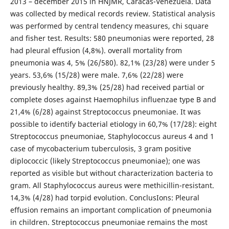
2013 – december 2015 in HNJMR, Caracas-Venezuela. Data
was collected by medical records review. Statistical analysis
was performed by central tendency measures, chi square
and fisher test. Results: 580 pneumonias were reported, 28
had pleural effusion (4,8%). overall mortality from
pneumonia was 4, 5% (26/580). 82,1% (23/28) were under 5
years. 53,6% (15/28) were male. 7,6% (22/28) were
previously healthy. 89,3% (25/28) had received partial or
complete doses against Haemophilus influenzae type B and
21,4% (6/28) against Streptococcus pneumoniae. It was
possible to identify bacterial etiology in 60,7% (17/28): eight
Streptococcus pneumoniae, Staphylococcus aureus 4 and 1
case of mycobacterium tuberculosis, 3 gram positive
diplococcic (likely Streptococcus pneumoniae); one was
reported as visible but without characterization bacteria to
gram. All Staphylococcus aureus were methicillin-resistant.
14,3% (4/28) had torpid evolution. ConclusIons: Pleural
effusion remains an important complication of pneumonia
in children. Streptococcus pneumoniae remains the most