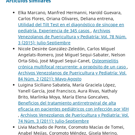
Artículos similares
Elka Marcano, Manfred Hermanni, Harold Guevara,
Carlos Flores, Oriana Olivares, Deliana entrena,
Utilidad del Tilt Test en el diagnóstico de síncope en
pediatría. Experiencia de 345 casos
,
Archivos
Venezolanos de Puericultura y Pediatría: Vol. 78 Núm.
3 (2015): Julio-Septiembre
Nicole Desirée González-Zeledón, Carlos Miguel
Angelats-Romero, José Miguel Sequi-Sabater, Nelson
Orta-Sibú, José Miguel Sequi-Canet,
Osteomielitis
crónica multifocal recurrente: a propósito de un caso
,
Archivos Venezolanos de Puericultura y Pediatría: Vol.
84 Núm. 2 (2021): Mayo-Agosto
Luigina Siciliano Sabatela, María Graciela López,
Yanell García, José Francisco, Aura Rivas, Nathaly
Brito, Marlinka Moya, María Elena Goncalves,
Beneficios del tratamiento antirretroviral de alta
eficacia en pacientes pediátricos con infección por VIH
,
Archivos Venezolanos de Puericultura y Pediatría: Vol.
74 Núm. 3 (2011): Julio-Septiembre
Livia Machado de Ponte, Coromoto Macías de Tomei,
Anabel Mejías, Coromoto Méndez, Gisela Merino,