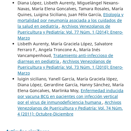
Diana López, Lisbeth Aurenty, Miguelángel Nexans-
Navas, María Elena Goncalves, Tamara Rosales, María
Quines, Luigina Siciliano, Juan Félix García,
Etiología y
mortalidad por neumonía asociada a los cuidados de
la salud en pediatría
,
Archivos Venezolanos de
Puericultura y Pediatría: Vol. 77 Núm. 1 (2014): Enero-
Marzo
Lisbeth Aurenty, María Graciela López, Salvatore
Ferraro F., Angela Troncone A., María Inés
Vancampenhoud,
Tratamiento anti-infeccioso de
diarreas en pediatría
,
Archivos Venezolanos de
Puericultura y Pediatría: Vol. 73 Núm. 1 (2010): Enero-
Marzo
luigin siciliano, Yanell García, María Graciela lópez,
Diana López, Gerardine García, Hanny Sánchez, María
Elena Goncalves, Marlinka Moy,
Enfermedad inducida
por vacuna BCG en pacientes con infección vertical
por el virus de inmunodeficiencia humana
,
Archivos
Venezolanos de Puericultura y Pediatría: Vol. 74 Núm.
4 (2011): Octubre-Diciembre