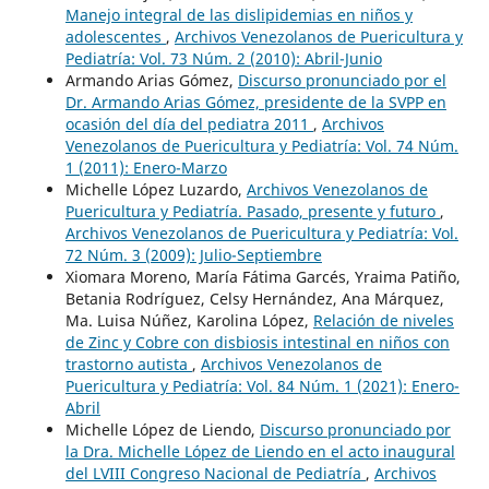
Manejo integral de las dislipidemias en niños y
adolescentes
,
Archivos Venezolanos de Puericultura y
Pediatría: Vol. 73 Núm. 2 (2010): Abril-Junio
Armando Arias Gómez,
Discurso pronunciado por el
Dr. Armando Arias Gómez, presidente de la SVPP en
ocasión del día del pediatra 2011
,
Archivos
Venezolanos de Puericultura y Pediatría: Vol. 74 Núm.
1 (2011): Enero-Marzo
Michelle López Luzardo,
Archivos Venezolanos de
Puericultura y Pediatría. Pasado, presente y futuro
,
Archivos Venezolanos de Puericultura y Pediatría: Vol.
72 Núm. 3 (2009): Julio-Septiembre
Xiomara Moreno, María Fátima Garcés, Yraima Patiño,
Betania Rodríguez, Celsy Hernández, Ana Márquez,
Ma. Luisa Núñez, Karolina López,
Relación de niveles
de Zinc y Cobre con disbiosis intestinal en niños con
trastorno autista
,
Archivos Venezolanos de
Puericultura y Pediatría: Vol. 84 Núm. 1 (2021): Enero-
Abril
Michelle López de Liendo,
Discurso pronunciado por
la Dra. Michelle López de Liendo en el acto inaugural
del LVIII Congreso Nacional de Pediatría
,
Archivos