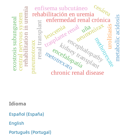
cesárea
enfisema subcutáneo
rehabilitation in uremia
rehabilitación en uremia
central nervous system
metabolic acidosis
exostosis subungueal
enfermedad renal crónica
renal transplant
neumotórax
leucemia
trasplante renal
uña
urolitiasis
methotrexate
encephalopathy
pneumotorax
kidney transplant
encefalopatía
metotrexato
chronic renal disease
Idioma
Español (España)
English
Português (Portugal)