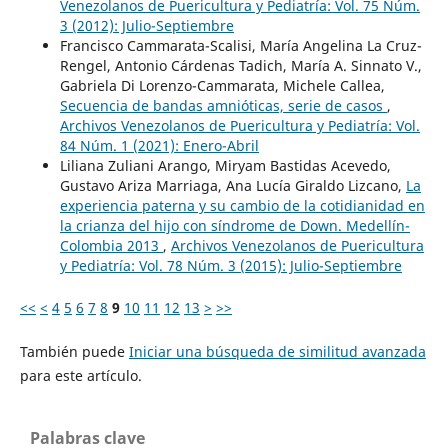
Venezolanos de Puericultura y Pediatría: Vol. 75 Núm.
3 (2012): Julio-Septiembre
Francisco Cammarata-Scalisi, María Angelina La Cruz-
Rengel, Antonio Cárdenas Tadich, María A. Sinnato V.,
Gabriela Di Lorenzo-Cammarata, Michele Callea,
Secuencia de bandas amnióticas, serie de casos
,
Archivos Venezolanos de Puericultura y Pediatría: Vol.
84 Núm. 1 (2021): Enero-Abril
Liliana Zuliani Arango, Miryam Bastidas Acevedo,
Gustavo Ariza Marriaga, Ana Lucía Giraldo Lizcano,
La
experiencia paterna y su cambio de la cotidianidad en
la crianza del hijo con síndrome de Down. Medellín-
Colombia 2013
,
Archivos Venezolanos de Puericultura
y Pediatría: Vol. 78 Núm. 3 (2015): Julio-Septiembre
<<
<
4
5
6
7
8
9
10
11
12
13
>
>>
También puede
Iniciar una búsqueda de similitud avanzada
para este artículo.
Palabras clave