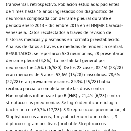
transversal, retrospectivo. Población estudiada: pacientes
de 1 mes hasta 18 años ingresados con diagnóstico de
neumonía complicada con derrame pleural durante el
periodo enero 2013 – diciembre 2015 en el HNJMR Caracas-
Venezuela. Datos recolectados a través de revisión de
historias médicas y plasmadas en formato preestablecido.
Análisis de datos a través de medidas de tendencia central.
RESULTADOS: se reportaron 580 neumonías, 28 presentaron
derrame pleural (4,8%). La mortalidad general por
neumonía fue 4,5% (26/580). De los 28 casos, 82,1% (23/28)
eran menores de 5 años. 53,6% (15/28) masculinos. 78,6%
(22/28) eran previamente sanos. 89,3% (25/28) había
recibido parcial o completamente las dosis contra
Haemophilus influenzae tipo B (HiB) y 21,4% (6/28) contra
streptococcus pneumoniae. Se logró identificar etiología
bacteriana en 60,7% (17/28): 8 Streptococcus pneumoniae, 4
Staphylococcus aureus, 1 mycobacterium tuberculosis, 3
diplococos gram positivos (probable Streptococcus
pneumoniae), uno fue reportado como bacterias visibles