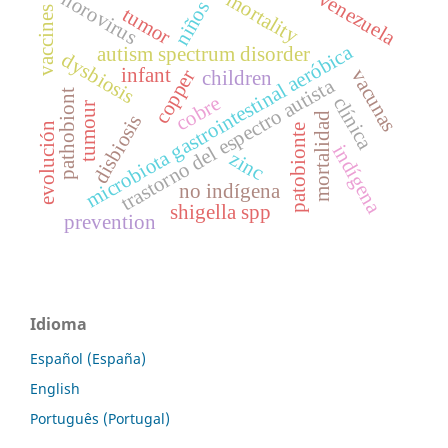
venezuela
norovirus
mortality
niños
tumor
vaccines
microbiota gastrointestinal aeróbica
autism spectrum disorder
dysbiosis
infant
vacunas
copper
children
trastorno del espectro autista
pathobiont
cobre
clínica
tumour
mortalidad
disbiosis
evolución
patobionte
indígena
zinc
no indígena
shigella spp
prevention
Idioma
Español (España)
English
Português (Portugal)