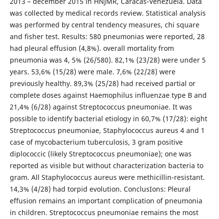
2013 – december 2015 in HNJMR, Caracas-Venezuela. Data
was collected by medical records review. Statistical analysis
was performed by central tendency measures, chi square
and fisher test. Results: 580 pneumonias were reported, 28
had pleural effusion (4,8%). overall mortality from
pneumonia was 4, 5% (26/580). 82,1% (23/28) were under 5
years. 53,6% (15/28) were male. 7,6% (22/28) were
previously healthy. 89,3% (25/28) had received partial or
complete doses against Haemophilus influenzae type B and
21,4% (6/28) against Streptococcus pneumoniae. It was
possible to identify bacterial etiology in 60,7% (17/28): eight
Streptococcus pneumoniae, Staphylococcus aureus 4 and 1
case of mycobacterium tuberculosis, 3 gram positive
diplococcic (likely Streptococcus pneumoniae); one was
reported as visible but without characterization bacteria to
gram. All Staphylococcus aureus were methicillin-resistant.
14,3% (4/28) had torpid evolution. ConclusIons: Pleural
effusion remains an important complication of pneumonia
in children. Streptococcus pneumoniae remains the most