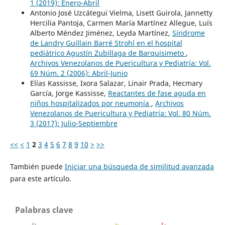
1 (2019): Enero-Abril
Antonio José Uzcátegui Vielma, Lisett Guirola, Jannetty
Hercilia Pantoja, Carmen María Martínez Allegue, Luís
Alberto Méndez Jiménez, Leyda Martínez,
Síndrome
de Landry Guillain Barré Strohl en el hospital
pediátrico Agustín Zubillaga de Barquisimeto
,
Archivos Venezolanos de Puericultura y Pediatría: Vol.
69 Núm. 2 (2006): Abril-Junio
Elías Kassisse, Ixora Salazar, Linair Prada, Hecmary
García, Jorge Kassisse,
Reactantes de fase aguda en
niños hospitalizados por neumonía
,
Archivos
Venezolanos de Puericultura y Pediatría: Vol. 80 Núm.
3 (2017): Julio-Septiembre
<<
<
1
2
3
4
5
6
7
8
9
10
>
>>
También puede
Iniciar una búsqueda de similitud avanzada
para este artículo.
Palabras clave