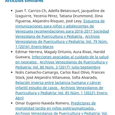
Artículos similares
Juan T. Carrizo Ch, Adelfa Betancourt, Jacqueline de
Izaguirre, Yecenia Pérez, Tatiana Drummond, Dina
Figueroa, Alejandro Rísquez, José Levy,
Esquema de
inmunizaciones para niños y adolescentes de
Venezuela recomendaciones para 2016-2017 Sociedad
Venezolana de Puericultura y Pediatría
,
Archivos
Venezolanos de Puericultura y Pediatría: Vol. 79 Núm.
1 (2016): Enero-Marzo
Edimar Herrera, Magaly Ortunio, Aura Rivas, Harold
Guevara,
Infecciones asociadas al cuidado de la salud
en neonatos
,
Archivos Venezolanos de Puericultura y
Pediatría: Vol. 80 Núm. 3 (2017): Julio-Septiembre
Nolis Camacho-Camargo, Carlos Raul Olivo, Frances
Stock, José Alejandro Villanueva, Sofía Alvarado,
Relación inversa entre lactancia humana y cáncer
infantil estudio de casos
,
Archivos Venezolanos de
Puericultura y Pediatría: Vol. 85 Núm. 1 (2022): Enero-
Abril
Omar Eugenio Naveda Romero,
Predictores de
mortalidad tardía en niños politraumatizados
,
Archivos Venezolanos de Puericultura y Pediatría: Vol.