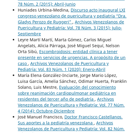
78 Núm. 2 (2015): Abril-Junio
Huniades Urbina-Medina,
Discurso acto inaugural LXI
congreso venezolano de puericultura y pediatría “Dra.
Gladys Perozo de Ruggeri”
,
Archivos Venezolanos de
Puericultura y Pediatría: Vol. 78 Núm. 3 (2015): Julio-
Septiembre
Leyre Martí Martí, Marta Gómez, Carlos Miguel
Angelats, Alicia Párraga, José Miguel Sequí, Nelson
Orta Sibú,
Escombroidosis: entidad clínica a tener
presente en servicios de urgencias. A propósito de un
caso
,
Archivos Venezolanos de Puericultura y
Pediatría: Vol. 83 Núm. 1 (2020): Enero-Abril
María Elena González-Inciarte, Jorge Mario López,
Luisa García, Amelia Sánchez, Odimar Huerta, Franklin
Solano, Luis Mestre,
Evaluación del conocimiento
sobre reanimación cardiopulmonar pediátrica en
residentes del tercer año de pediatría
,
Archivos
Venezolanos de Puericultura y Pediatría: Vol. 77 Núm.
4 (2014): Octubre-Diciembre
José Manuel Francisco,
Doctor Francisco Castellanos.
Sus aportes a la pediatría venezolana
,
Archivos
Venezolanos de Puericultura y Pediatría: Vol. 82 Núm.