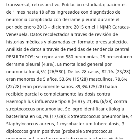
transversal, retrospectivo. Población estudiada: pacientes
de 1 mes hasta 18 años ingresados con diagnóstico de
neumonía complicada con derrame pleural durante el
periodo enero 2013 – diciembre 2015 en el HNJMR Caracas-
Venezuela. Datos recolectados a través de revisión de
historias médicas y plasmadas en formato preestablecido.
Análisis de datos a través de medidas de tendencia central.
RESULTADOS: se reportaron 580 neumonías, 28 presentaron
derrame pleural (4,8%). La mortalidad general por
neumonía fue 4,5% (26/580). De los 28 casos, 82,1% (23/28)
eran menores de 5 años. 53,6% (15/28) masculinos. 78,6%
(22/28) eran previamente sanos. 89,3% (25/28) había
recibido parcial o completamente las dosis contra
Haemophilus influenzae tipo B (HiB) y 21,4% (6/28) contra
streptococcus pneumoniae. Se logró identificar etiología
bacteriana en 60,7% (17/28): 8 Streptococcus pneumoniae, 4
Staphylococcus aureus, 1 mycobacterium tuberculosis, 3
diplococos gram positivos (probable Streptococcus
pneumoniae), uno fue reportado como bacterias visibles