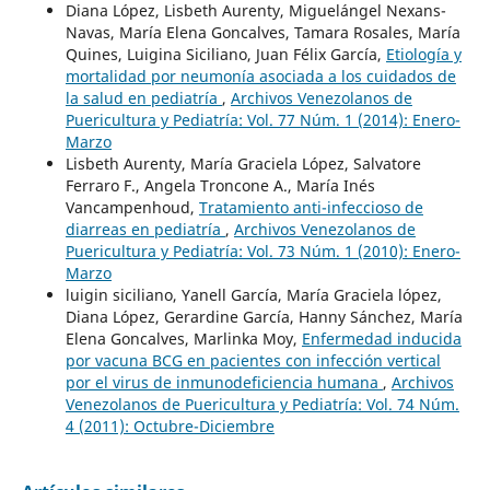
Diana López, Lisbeth Aurenty, Miguelángel Nexans-
Navas, María Elena Goncalves, Tamara Rosales, María
Quines, Luigina Siciliano, Juan Félix García,
Etiología y
mortalidad por neumonía asociada a los cuidados de
la salud en pediatría
,
Archivos Venezolanos de
Puericultura y Pediatría: Vol. 77 Núm. 1 (2014): Enero-
Marzo
Lisbeth Aurenty, María Graciela López, Salvatore
Ferraro F., Angela Troncone A., María Inés
Vancampenhoud,
Tratamiento anti-infeccioso de
diarreas en pediatría
,
Archivos Venezolanos de
Puericultura y Pediatría: Vol. 73 Núm. 1 (2010): Enero-
Marzo
luigin siciliano, Yanell García, María Graciela lópez,
Diana López, Gerardine García, Hanny Sánchez, María
Elena Goncalves, Marlinka Moy,
Enfermedad inducida
por vacuna BCG en pacientes con infección vertical
por el virus de inmunodeficiencia humana
,
Archivos
Venezolanos de Puericultura y Pediatría: Vol. 74 Núm.
4 (2011): Octubre-Diciembre