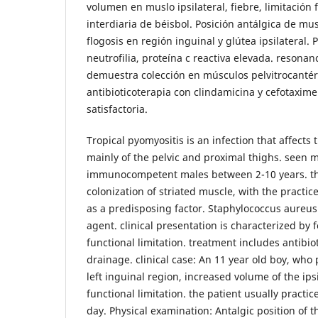
volumen en muslo ipsilateral, fiebre, limitación 
interdiaria de béisbol. Posición antálgica de mu
flogosis en región inguinal y glútea ipsilateral. P
neutrofilia, proteína c reactiva elevada. resona
demuestra colección en músculos pelvitrocantéri
antibioticoterapia con clindamicina y cefotaxime
satisfactoria.
Tropical pyomyositis is an infection that affects 
mainly of the pelvic and proximal thighs. seen m
immunocompetent males between 2-10 years. th
colonization of striated muscle, with the practic
as a predisposing factor. Staphylococcus aureus 
agent. clinical presentation is characterized by 
functional limitation. treatment includes antibio
drainage. clinical case: An 11 year old boy, who 
left inguinal region, increased volume of the ips
functional limitation. the patient usually practi
day. Physical examination: Antalgic position of th