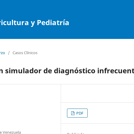
cultura y Pediatría
rzo
/
Casos Clínicos
an simulador de diagnóstico infrecuen
PDF
de Venezuela