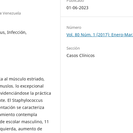
Publicado
01-06-2023
de Venezuela
Número
us, Infección,
Vol. 80 Núm. 1 (2017): Enero-Mar
Sección
Casos Clínicos
ta al músculo estriado,
muslos. lo excepcional
evidenciándose la práctica
te. El Staphylococcus
entación se caracteriza
atamiento contempla
 de escolar masculino, 11
izquierda, aumento de