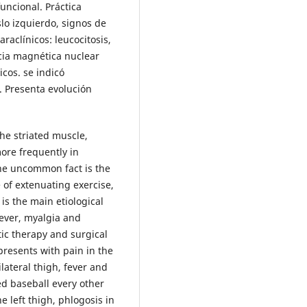
funcional. Práctica
slo izquierdo, signos de
araclínicos: leucocitosis,
ncia magnética nuclear
cos. se indicó
. Presenta evolución
the striated muscle,
ore frequently in
e uncommon fact is the
e of extenuating exercise,
is the main etiological
fever, myalgia and
tic therapy and surgical
presents with pain in the
ilateral thigh, fever and
ced baseball every other
e left thigh, phlogosis in