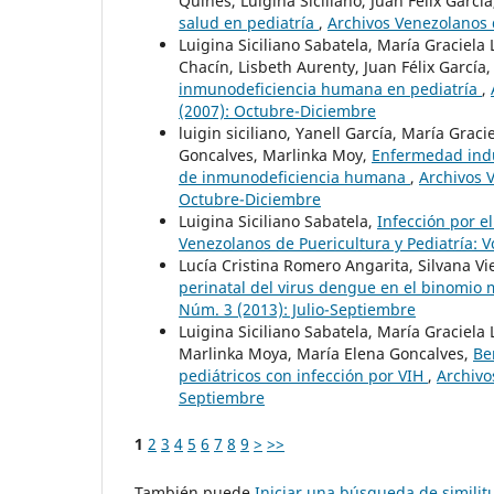
Quines, Luigina Siciliano, Juan Félix Garcí
salud en pediatría
,
Archivos Venezolanos d
Luigina Siciliano Sabatela, María Graciela
Chacín, Lisbeth Aurenty, Juan Félix García
inmunodeficiencia humana en pediatría
,
(2007): Octubre-Diciembre
luigin siciliano, Yanell García, María Gra
Goncalves, Marlinka Moy,
Enfermedad induc
de inmunodeficiencia humana
,
Archivos V
Octubre-Diciembre
Luigina Siciliano Sabatela,
Infección por e
Venezolanos de Puericultura y Pediatría: Vo
Lucía Cristina Romero Angarita, Silvana 
perinatal del virus dengue en el binomio
Núm. 3 (2013): Julio-Septiembre
Luigina Siciliano Sabatela, María Graciela 
Marlinka Moya, María Elena Goncalves,
Be
pediátricos con infección por VIH
,
Archivo
Septiembre
1
2
3
4
5
6
7
8
9
>
>>
También puede
Iniciar una búsqueda de simili