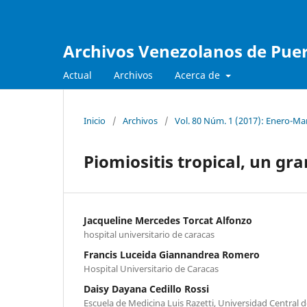
Archivos Venezolanos de Pueri
Actual
Archivos
Acerca de
Inicio
/
Archivos
/
Vol. 80 Núm. 1 (2017): Enero-Ma
Piomiositis tropical, un gr
Jacqueline Mercedes Torcat Alfonzo
hospital universitario de caracas
Francis Luceida Giannandrea Romero
Hospital Universitario de Caracas
Daisy Dayana Cedillo Rossi
Escuela de Medicina Luis Razetti, Universidad Central 