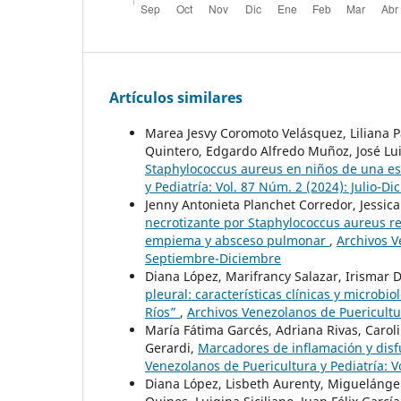
Artículos similares
Marea Jesvy Coromoto Velásquez, Liliana P
Quintero, Edgardo Alfredo Muñoz, José L
Staphylococcus aureus en niños de una e
y Pediatría: Vol. 87 Núm. 2 (2024): Julio-D
Jenny Antonieta Planchet Corredor, Jessic
necrotizante por Staphylococcus aureus re
empiema y absceso pulmonar
,
Archivos V
Septiembre-Diciembre
Diana López, Marifrancy Salazar, Irismar 
pleural: características clínicas y microbi
Ríos”
,
Archivos Venezolanos de Puericultur
María Fátima Garcés, Adriana Rivas, Caroli
Gerardi,
Marcadores de inflamación y disf
Venezolanos de Puericultura y Pediatría: 
Diana López, Lisbeth Aurenty, Miguelánge