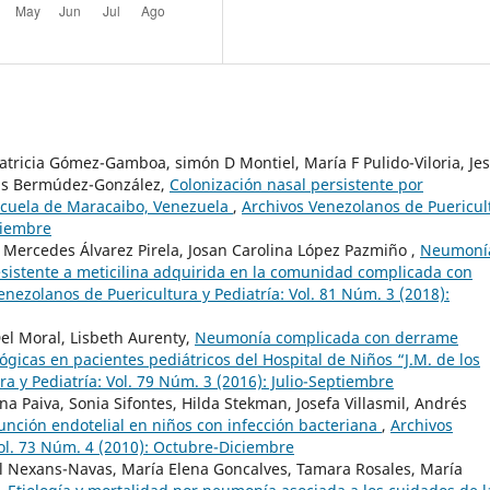
atricia Gómez-Gamboa, simón D Montiel, María F Pulido-Viloria, Je
uis Bermúdez-González,
Colonización nasal persistente por
scuela de Maracaibo, Venezuela
,
Archivos Venezolanos de Puericul
iciembre
a Mercedes Álvarez Pirela, Josan Carolina López Pazmiño ,
Neumoní
sistente a meticilina adquirida en la comunidad complicada con
enezolanos de Puericultura y Pediatría: Vol. 81 Núm. 3 (2018):
Del Moral, Lisbeth Aurenty,
Neumonía complicada con derrame
ológicas en pacientes pediátricos del Hospital de Niños “J.M. de los
a y Pediatría: Vol. 79 Núm. 3 (2016): Julio-Septiembre
na Paiva, Sonia Sifontes, Hilda Stekman, Josefa Villasmil, Andrés
unción endotelial en niños con infección bacteriana
,
Archivos
Vol. 73 Núm. 4 (2010): Octubre-Diciembre
l Nexans-Navas, María Elena Goncalves, Tamara Rosales, María