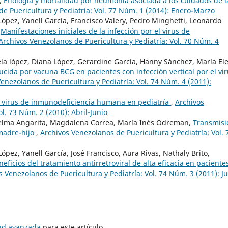
a,
Etiología y mortalidad por neumonía asociada a los cuidados de l
e Puericultura y Pediatría: Vol. 77 Núm. 1 (2014): Enero-Marzo
 López, Yanell García, Francisco Valery, Pedro Minghetti, Leonardo
,
Manifestaciones iniciales de la infección por el virus de
Archivos Venezolanos de Puericultura y Pediatría: Vol. 70 Núm. 4
ciela lópez, Diana López, Gerardine García, Hanny Sánchez, María El
ida por vacuna BCG en pacientes con infección vertical por el vi
enezolanos de Puericultura y Pediatría: Vol. 74 Núm. 4 (2011):
l virus de inmunodeficiencia humana en pediatría
,
Archivos
l. 73 Núm. 2 (2010): Abril-Junio
Vielma Angarita, Magdalena Correa, María Inés Odreman,
Transmisi
 madre-hijo
,
Archivos Venezolanos de Puericultura y Pediatría: Vol. 
López, Yanell García, José Francisco, Aura Rivas, Nathaly Brito,
neficios del tratamiento antirretroviral de alta eficacia en paciente
s Venezolanos de Puericultura y Pediatría: Vol. 74 Núm. 3 (2011): Ju
tud avanzada
para este artículo.