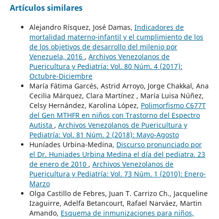
Artículos similares
Alejandro Rísquez, José Damas,
Indicadores de
mortalidad materno-infantil y el cumplimiento de los
de los objetivos de desarrollo del milenio por
Venezuela, 2016
,
Archivos Venezolanos de
Puericultura y Pediatría: Vol. 80 Núm. 4 (2017):
Octubre-Diciembre
María Fátima Garcés, Astrid Arroyo, Jorge Chakkal, Ana
Cecilia Márquez, Clara Martínez , María Luisa Núñez,
Celsy Hernández, Karolina López,
Polimorfismo C677T
del Gen MTHFR en niños con Trastorno del Espectro
Autista
,
Archivos Venezolanos de Puericultura y
Pediatría: Vol. 81 Núm. 2 (2018): Mayo-Agosto
Huníades Urbina-Medina,
Discurso pronunciado por
el Dr. Huniades Urbina Medina el día del pediatra. 23
de enero de 2010
,
Archivos Venezolanos de
Puericultura y Pediatría: Vol. 73 Núm. 1 (2010): Enero-
Marzo
Olga Castillo de Febres, Juan T. Carrizo Ch., Jacqueline
Izaguirre, Adelfa Betancourt, Rafael Narváez, Martin
Amando,
Esquema de inmunizaciones para niños,