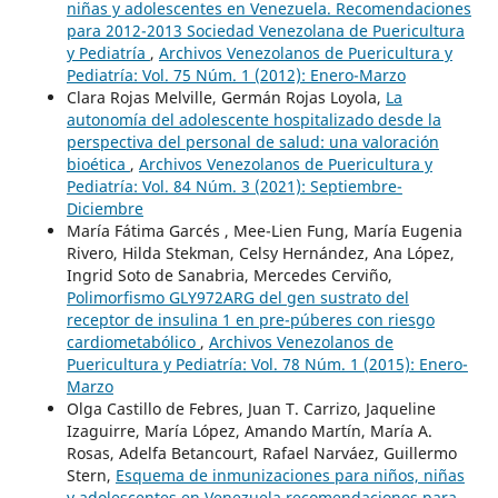
niñas y adolescentes en Venezuela. Recomendaciones
para 2012-2013 Sociedad Venezolana de Puericultura
y Pediatría
,
Archivos Venezolanos de Puericultura y
Pediatría: Vol. 75 Núm. 1 (2012): Enero-Marzo
Clara Rojas Melville, Germán Rojas Loyola,
La
autonomía del adolescente hospitalizado desde la
perspectiva del personal de salud: una valoración
bioética
,
Archivos Venezolanos de Puericultura y
Pediatría: Vol. 84 Núm. 3 (2021): Septiembre-
Diciembre
María Fátima Garcés , Mee-Lien Fung, María Eugenia
Rivero, Hilda Stekman, Celsy Hernández, Ana López,
Ingrid Soto de Sanabria, Mercedes Cerviño,
Polimorfismo GLY972ARG del gen sustrato del
receptor de insulina 1 en pre-púberes con riesgo
cardiometabólico
,
Archivos Venezolanos de
Puericultura y Pediatría: Vol. 78 Núm. 1 (2015): Enero-
Marzo
Olga Castillo de Febres, Juan T. Carrizo, Jaqueline
Izaguirre, María López, Amando Martín, María A.
Rosas, Adelfa Betancourt, Rafael Narváez, Guillermo
Stern,
Esquema de inmunizaciones para niños, niñas
y adolescentes en Venezuela recomendaciones para