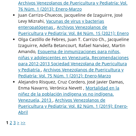
Archivos Venezolanos de Puericultura y Pediatría: Vol.
76 Núm. 1 (2013): Enero-Marzo
Juan Carrizo-Chuecos, Jacqueline de Izaguirre, José
Levy Mizrahi,
Vacunas de virus y bacterias
enteropatógenas
,
Archivos Venezolanos de
Puericultura y Pediatría: Vol. 84 Núm. 1S (2021): Enero
Olga Castillo de Febres, Juan T. Carrizo Ch., Jacqueline
Izaguirre, Adelfa Betancourt, Rafael Narváez, Martin
Amando,
Esquema de inmunizaciones para niños,
niñas y adolescentes en Venezuela. Recomendaciones
para 2012-2013 Sociedad Venezolana de Puericultura
y Pediatría
,
Archivos Venezolanos de Puericultura y
Pediatría: Vol. 75 Núm. 1 (2012): Enero-Marzo
Alejandro Rísquez, Cruz Cordero, José Javier Damas,
Enma Navarro, Verónica Nevett ,
Mortalidad en la
niñez de la población indígena vs no indígena.
Venezuela, 2013
,
Archivos Venezolanos de
Puericultura y Pediatría: Vol. 82 Núm. 1 (2019): Enero-
Abril
1
2
3
>
>>