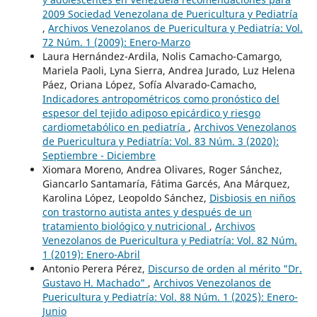
2009 Sociedad Venezolana de Puericultura y Pediatría
,
Archivos Venezolanos de Puericultura y Pediatría: Vol.
72 Núm. 1 (2009): Enero-Marzo
Laura Hernández-Ardila, Nolis Camacho-Camargo,
Mariela Paoli, Lyna Sierra, Andrea Jurado, Luz Helena
Páez, Oriana López, Sofía Alvarado-Camacho,
Indicadores antropométricos como pronóstico del
espesor del tejido adiposo epicárdico y riesgo
cardiometabólico en pediatría
,
Archivos Venezolanos
de Puericultura y Pediatría: Vol. 83 Núm. 3 (2020):
Septiembre - Diciembre
Xiomara Moreno, Andrea Olivares, Roger Sánchez,
Giancarlo Santamaría, Fátima Garcés, Ana Márquez,
Karolina López, Leopoldo Sánchez,
Disbiosis en niños
con trastorno autista antes y después de un
tratamiento biológico y nutricional
,
Archivos
Venezolanos de Puericultura y Pediatría: Vol. 82 Núm.
1 (2019): Enero-Abril
Antonio Perera Pérez,
Discurso de orden al mérito "Dr.
Gustavo H. Machado"
,
Archivos Venezolanos de
Puericultura y Pediatría: Vol. 88 Núm. 1 (2025): Enero-
Junio