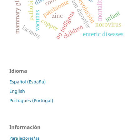
mammary gland
pathobiont
cobre
mortality
evolución
patobionte
infant
no indígena
vacunas
zinc
copper
norovirus
children
lactante
enteric diseases
Idioma
Español (España)
English
Português (Portugal)
Información
Para lectores/as