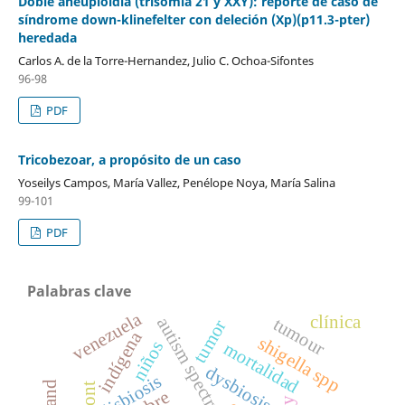
Doble aneuploidía (trisomía 21 y XXY): reporte de caso de
síndrome down-klinefelter con deleción (Xp)(p11.3-pter)
heredada
Carlos A. de la Torre-Hernandez, Julio C. Ochoa-Sifontes
96-98
PDF
Tricobezoar, a propósito de un caso
Yoseilys Campos, María Vallez, Penélope Noya, María Salina
99-101
PDF
Palabras clave
venezuela
clínica
autism spectrum disorder
tumour
tumor
indígena
shigella spp
niños
mortalidad
dysbiosis
disbiosis