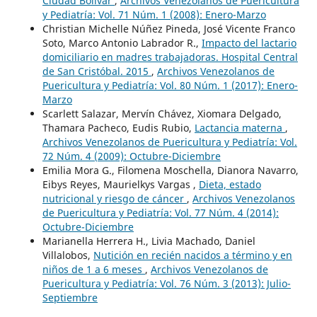
Ciudad Bolivar
,
Archivos Venezolanos de Puericultura
y Pediatría: Vol. 71 Núm. 1 (2008): Enero-Marzo
Christian Michelle Núñez Pineda, José Vicente Franco
Soto, Marco Antonio Labrador R.,
Impacto del lactario
domiciliario en madres trabajadoras. Hospital Central
de San Cristóbal. 2015
,
Archivos Venezolanos de
Puericultura y Pediatría: Vol. 80 Núm. 1 (2017): Enero-
Marzo
Scarlett Salazar, Mervín Chávez, Xiomara Delgado,
Thamara Pacheco, Eudis Rubio,
Lactancia materna
,
Archivos Venezolanos de Puericultura y Pediatría: Vol.
72 Núm. 4 (2009): Octubre-Diciembre
Emilia Mora G., Filomena Moschella, Dianora Navarro,
Eibys Reyes, Maurielkys Vargas ,
Dieta, estado
nutricional y riesgo de cáncer
,
Archivos Venezolanos
de Puericultura y Pediatría: Vol. 77 Núm. 4 (2014):
Octubre-Diciembre
Marianella Herrera H., Livia Machado, Daniel
Villalobos,
Nutición en recién nacidos a término y en
niños de 1 a 6 meses
,
Archivos Venezolanos de
Puericultura y Pediatría: Vol. 76 Núm. 3 (2013): Julio-
Septiembre