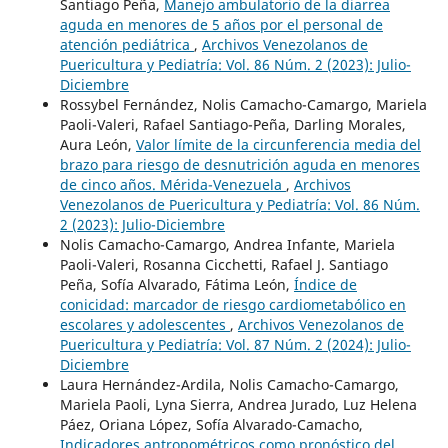
Santiago Peña,
Manejo ambulatorio de la diarrea
aguda en menores de 5 años por el personal de
atención pediátrica
,
Archivos Venezolanos de
Puericultura y Pediatría: Vol. 86 Núm. 2 (2023): Julio-
Diciembre
Rossybel Fernández, Nolis Camacho-Camargo, Mariela
Paoli-Valeri, Rafael Santiago-Peña, Darling Morales,
Aura León,
Valor límite de la circunferencia media del
brazo para riesgo de desnutrición aguda en menores
de cinco años. Mérida-Venezuela
,
Archivos
Venezolanos de Puericultura y Pediatría: Vol. 86 Núm.
2 (2023): Julio-Diciembre
Nolis Camacho-Camargo, Andrea Infante, Mariela
Paoli-Valeri, Rosanna Cicchetti, Rafael J. Santiago
Peña, Sofía Alvarado, Fátima León,
Índice de
conicidad: marcador de riesgo cardiometabólico en
escolares y adolescentes
,
Archivos Venezolanos de
Puericultura y Pediatría: Vol. 87 Núm. 2 (2024): Julio-
Diciembre
Laura Hernández-Ardila, Nolis Camacho-Camargo,
Mariela Paoli, Lyna Sierra, Andrea Jurado, Luz Helena
Páez, Oriana López, Sofía Alvarado-Camacho,
Indicadores antropométricos como pronóstico del