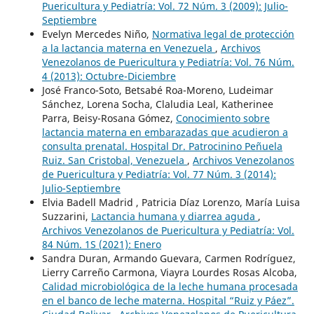
Puericultura y Pediatría: Vol. 72 Núm. 3 (2009): Julio-
Septiembre
Evelyn Mercedes Niño,
Normativa legal de protección
a la lactancia materna en Venezuela
,
Archivos
Venezolanos de Puericultura y Pediatría: Vol. 76 Núm.
4 (2013): Octubre-Diciembre
José Franco-Soto, Betsabé Roa-Moreno, Ludeimar
Sánchez, Lorena Socha, Claludia Leal, Katherinee
Parra, Beisy-Rosana Gómez,
Conocimiento sobre
lactancia materna en embarazadas que acudieron a
consulta prenatal. Hospital Dr. Patrocinino Peñuela
Ruiz. San Cristobal, Venezuela
,
Archivos Venezolanos
de Puericultura y Pediatría: Vol. 77 Núm. 3 (2014):
Julio-Septiembre
Elvia Badell Madrid , Patricia Díaz Lorenzo, María Luisa
Suzzarini,
Lactancia humana y diarrea aguda
,
Archivos Venezolanos de Puericultura y Pediatría: Vol.
84 Núm. 1S (2021): Enero
Sandra Duran, Armando Guevara, Carmen Rodríguez,
Lierry Carreño Carmona, Viayra Lourdes Rosas Alcoba,
Calidad microbiológica de la leche humana procesada
en el banco de leche materna. Hospital “Ruiz y Páez”.