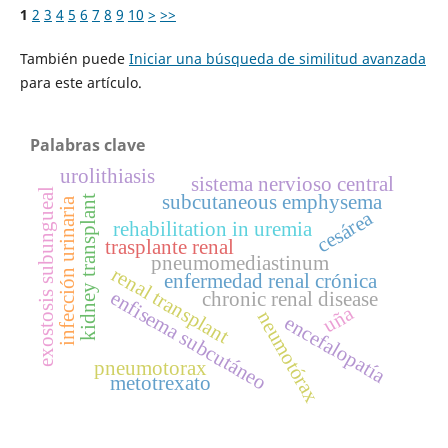
1
2
3
4
5
6
7
8
9
10
>
>>
También puede
Iniciar una búsqueda de similitud avanzada
para este artículo.
Palabras clave
urolithiasis
sistema nervioso central
exostosis subungueal
subcutaneous emphysema
kidney transplant
infección urinaria
cesárea
rehabilitation in uremia
trasplante renal
pneumomediastinum
renal transplant
enfermedad renal crónica
enfisema subcutáneo
chronic renal disease
uña
neumotórax
encefalopatía
pneumotorax
metotrexato