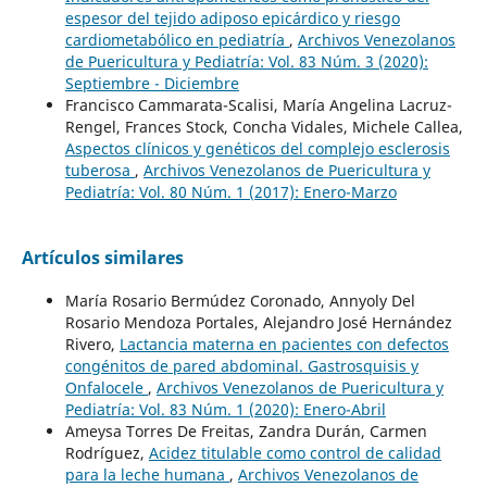
espesor del tejido adiposo epicárdico y riesgo
cardiometabólico en pediatría
,
Archivos Venezolanos
de Puericultura y Pediatría: Vol. 83 Núm. 3 (2020):
Septiembre - Diciembre
Francisco Cammarata-Scalisi, María Angelina Lacruz-
Rengel, Frances Stock, Concha Vidales, Michele Callea,
Aspectos clínicos y genéticos del complejo esclerosis
tuberosa
,
Archivos Venezolanos de Puericultura y
Pediatría: Vol. 80 Núm. 1 (2017): Enero-Marzo
Artículos similares
María Rosario Bermúdez Coronado, Annyoly Del
Rosario Mendoza Portales, Alejandro José Hernández
Rivero,
Lactancia materna en pacientes con defectos
congénitos de pared abdominal. Gastrosquisis y
Onfalocele
,
Archivos Venezolanos de Puericultura y
Pediatría: Vol. 83 Núm. 1 (2020): Enero-Abril
Ameysa Torres De Freitas, Zandra Durán, Carmen
Rodríguez,
Acidez titulable como control de calidad
para la leche humana
,
Archivos Venezolanos de