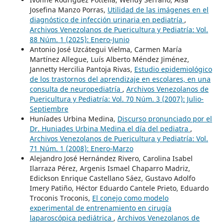
Josefina Manzo Porras,
Utilidad de las imágenes en el
diagnóstico de infección urinaria en pediatría
,
Archivos Venezolanos de Puericultura y Pediatría: Vol.
88 Núm. 1 (2025): Enero-Junio
Antonio José Uzcátegui Vielma, Carmen María
Martínez Allegue, Luís Alberto Méndez Jiménez,
Jannetty Hercilia Pantoja Rivas,
Estudio epidemiológico
de los trastornos del aprendizaje en escolares, en una
consulta de neuropediatría
,
Archivos Venezolanos de
Puericultura y Pediatría: Vol. 70 Núm. 3 (2007): Julio-
Septiembre
Huníades Urbina Medina,
Discurso pronunciado por el
Dr. Huniades Urbina Medina el día del pediatra
,
Archivos Venezolanos de Puericultura y Pediatría: Vol.
71 Núm. 1 (2008): Enero-Marzo
Alejandro José Hernández Rivero, Carolina Isabel
Ilarraza Pérez, Argenis Ismael Chaparro Madriz,
Edickson Enrique Castellano Sáez, Gustavo Adolfo
Imery Patiño, Héctor Eduardo Cantele Prieto, Eduardo
Troconis Troconis,
El conejo como modelo
experimental de entrenamiento en cirugía
laparoscópica pediátrica
,
Archivos Venezolanos de