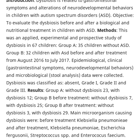
Introduction
: Dysbiosis is related to gastrointestinal
symptoms and alterations of neurodevelopmental behaviors
in children with autism spectrum disorders (ASD). Objective:
To evaluate the dysbiosis before and after a biological and
nutritional treatment in children with ASD.
Methods
: This
was an applied, experimental and prospective study of
dysbiosis in 67 children: Group A: 35 children without ASD.
Group B: 32 children with Asd before and after treatment
from August 2016 to July 2017. Epidemiological, clinical
(gastrointestinal symptoms, neurodevelopmental behaviors)
and microbiological (stool analysis) data were collected.
Dysbiosis was classified as: absent, Grade I, Grade II and
Grade III.
Results
: Group A: without dysbiosis 23, with
dysbiosis 12; Group B before treatment: without dysbiosis 7,
with dysbiosis 25; Group B after treatment: without
dysbiosis 3, with dysbiosis 29. Main microorganism causing
dysbiosis were: before treatment Klebsiella pneumonieae
and after treatment, Klebsiella pneumoniae, Escherichia
fergusonii, Streptococcus spp. and Enterococus faecium.