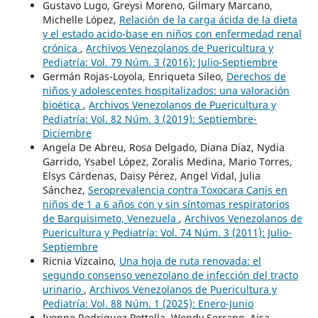
Gustavo Lugo, Greysi Moreno, Gilmary Marcano,
Michelle López,
Relación de la carga ácida de la dieta
y el estado acido-base en niños con enfermedad renal
crónica
,
Archivos Venezolanos de Puericultura y
Pediatría: Vol. 79 Núm. 3 (2016): Julio-Septiembre
Germán Rojas-Loyola, Enriqueta Sileo,
Derechos de
niños y adolescentes hospitalizados: una valoración
bioética
,
Archivos Venezolanos de Puericultura y
Pediatría: Vol. 82 Núm. 3 (2019): Septiembre-
Diciembre
Angela De Abreu, Rosa Delgado, Diana Díaz, Nydia
Garrido, Ysabel López, Zoralis Medina, Mario Torres,
Elsys Cárdenas, Daisy Pérez, Angel Vidal, Julia
Sánchez,
Seroprevalencia contra Toxocara Canis en
niños de 1 a 6 años con y sin síntomas respiratorios
de Barquisimeto, Venezuela
,
Archivos Venezolanos de
Puericultura y Pediatría: Vol. 74 Núm. 3 (2011): Julio-
Septiembre
Ricnia Vizcaino,
Una hoja de ruta renovada: el
segundo consenso venezolano de infección del tracto
urinario
,
Archivos Venezolanos de Puericultura y
Pediatría: Vol. 88 Núm. 1 (2025): Enero-Junio
Ivonne Rodriguez Pottella, Wendy Serrano, Aisa