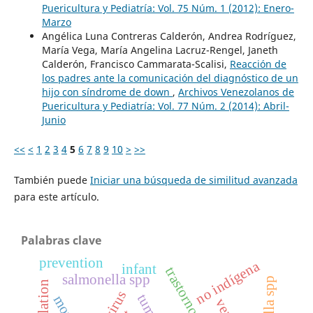
Puericultura y Pediatría: Vol. 75 Núm. 1 (2012): Enero-
Marzo
Angélica Luna Contreras Calderón, Andrea Rodríguez,
María Vega, María Angelina Lacruz-Rengel, Janeth
Calderón, Francisco Cammarata-Scalisi,
Reacción de
los padres ante la comunicación del diagnóstico de un
hijo con síndrome de down
,
Archivos Venezolanos de
Puericultura y Pediatría: Vol. 77 Núm. 2 (2014): Abril-
Junio
<<
<
1
2
3
4
5
6
7
8
9
10
>
>>
También puede
Iniciar una búsqueda de similitud avanzada
para este artículo.
Palabras clave
prevention
no indígena
infant
salmonella spp
shigella spp
tumor