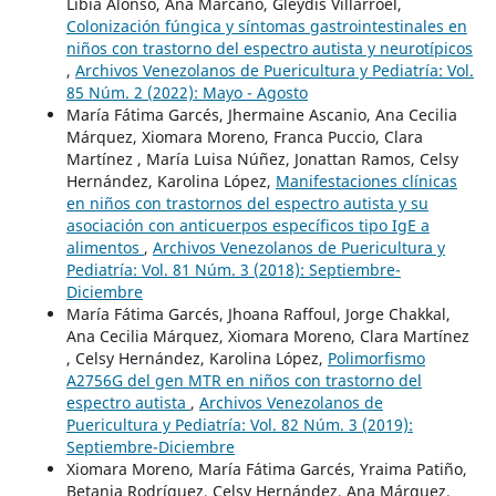
Libia Alonso, Ana Marcano, Gleydis Villarroel,
Colonización fúngica y síntomas gastrointestinales en
niños con trastorno del espectro autista y neurotípicos
,
Archivos Venezolanos de Puericultura y Pediatría: Vol.
85 Núm. 2 (2022): Mayo - Agosto
María Fátima Garcés, Jhermaine Ascanio, Ana Cecilia
Márquez, Xiomara Moreno, Franca Puccio, Clara
Martínez , María Luisa Núñez, Jonattan Ramos, Celsy
Hernández, Karolina López,
Manifestaciones clínicas
en niños con trastornos del espectro autista y su
asociación con anticuerpos específicos tipo IgE a
alimentos
,
Archivos Venezolanos de Puericultura y
Pediatría: Vol. 81 Núm. 3 (2018): Septiembre-
Diciembre
María Fátima Garcés, Jhoana Raffoul, Jorge Chakkal,
Ana Cecilia Márquez, Xiomara Moreno, Clara Martínez
, Celsy Hernández, Karolina López,
Polimorfismo
A2756G del gen MTR en niños con trastorno del
espectro autista
,
Archivos Venezolanos de
Puericultura y Pediatría: Vol. 82 Núm. 3 (2019):
Septiembre-Diciembre
Xiomara Moreno, María Fátima Garcés, Yraima Patiño,
Betania Rodríguez, Celsy Hernández, Ana Márquez,