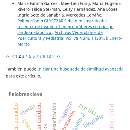
María Fátima Garcés , Mee-Lien Fung, María Eugenia
Rivero, Hilda Stekman, Celsy Hernández, Ana López,
Ingrid Soto de Sanabria, Mercedes Cerviño,
Polimorfismo GLY972ARG del gen sustrato del
receptor de insulina 1 en pre-púberes con riesgo
cardiometabólico
,
Archivos Venezolanos de
Puericultura y Pediatría: Vol. 78 Núm. 1 (2015): Enero-
Marzo
<<
<
1
2
3
4
5
6
7
8
9
10
>
>>
También puede
Iniciar una búsqueda de similitud avanzada
para este artículo.
Palabras clave
congénito
gen irs1
obesity
autorresucitación
lazarus in children
angioma en penacho
gestación
vitamin d
biografía
gestation