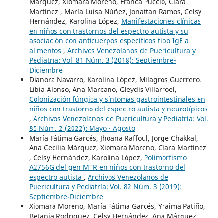
Márquez, Xiomara Moreno, Franca Puccio, Clara
Martínez , María Luisa Núñez, Jonattan Ramos, Celsy
Hernández, Karolina López,
Manifestaciones clínicas
en niños con trastornos del espectro autista y su
asociación con anticuerpos específicos tipo IgE a
alimentos
,
Archivos Venezolanos de Puericultura y
Pediatría: Vol. 81 Núm. 3 (2018): Septiembre-
Diciembre
Dianora Navarro, Karolina López, Milagros Guerrero,
Libia Alonso, Ana Marcano, Gleydis Villarroel,
Colonización fúngica y síntomas gastrointestinales en
niños con trastorno del espectro autista y neurotípicos
,
Archivos Venezolanos de Puericultura y Pediatría: Vol.
85 Núm. 2 (2022): Mayo - Agosto
María Fátima Garcés, Jhoana Raffoul, Jorge Chakkal,
Ana Cecilia Márquez, Xiomara Moreno, Clara Martínez
, Celsy Hernández, Karolina López,
Polimorfismo
A2756G del gen MTR en niños con trastorno del
espectro autista
,
Archivos Venezolanos de
Puericultura y Pediatría: Vol. 82 Núm. 3 (2019):
Septiembre-Diciembre
Xiomara Moreno, María Fátima Garcés, Yraima Patiño,
Betania Rodríguez, Celsy Hernández, Ana Márquez,