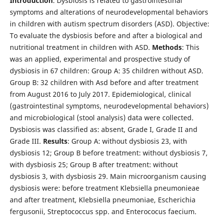
Introduction
: Dysbiosis is related to gastrointestinal
symptoms and alterations of neurodevelopmental behaviors
in children with autism spectrum disorders (ASD). Objective:
To evaluate the dysbiosis before and after a biological and
nutritional treatment in children with ASD.
Methods
: This
was an applied, experimental and prospective study of
dysbiosis in 67 children: Group A: 35 children without ASD.
Group B: 32 children with Asd before and after treatment
from August 2016 to July 2017. Epidemiological, clinical
(gastrointestinal symptoms, neurodevelopmental behaviors)
and microbiological (stool analysis) data were collected.
Dysbiosis was classified as: absent, Grade I, Grade II and
Grade III.
Results
: Group A: without dysbiosis 23, with
dysbiosis 12; Group B before treatment: without dysbiosis 7,
with dysbiosis 25; Group B after treatment: without
dysbiosis 3, with dysbiosis 29. Main microorganism causing
dysbiosis were: before treatment Klebsiella pneumonieae
and after treatment, Klebsiella pneumoniae, Escherichia
fergusonii, Streptococcus spp. and Enterococus faecium.