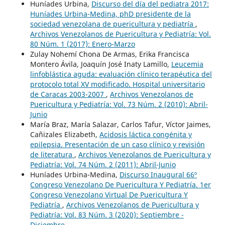
Huníades Urbina,
Discurso del día del pediatra 2017:
Huníades Urbina-Medina, phD presidente de la
sociedad venezolana de puericultura y pediatría
,
Archivos Venezolanos de Puericultura y Pediatría: Vol.
80 Núm. 1 (2017): Enero-Marzo
Zulay Nohemí Chona De Armas, Erika Francisca
Montero Ávila, Joaquín José Inaty Lamillo,
Leucemia
linfoblástica aguda: evaluación clínico terapéutica del
protocolo total XV modificado. Hospital universitario
de Caracas 2003-2007
,
Archivos Venezolanos de
Puericultura y Pediatría: Vol. 73 Núm. 2 (2010): Abril-
Junio
María Braz, María Salazar, Carlos Tafur, Víctor Jaimes,
Cañizales Elizabeth,
Acidosis láctica congénita y
epilepsia. Presentación de un caso clínico y revisión
de literatura
,
Archivos Venezolanos de Puericultura y
Pediatría: Vol. 74 Núm. 2 (2011): Abril-Junio
Huníades Urbina-Medina,
Discurso Inaugural 66º
Congreso Venezolano De Puericultura Y Pediatría. 1er
Congreso Venezolano Virtual De Puericultura Y
Pediatría
,
Archivos Venezolanos de Puericultura y
Pediatría: Vol. 83 Núm. 3 (2020): Septiembre -
Diciembre