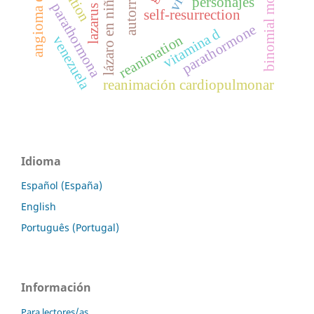
binomial mother-child
lázaro en niños
personajes
parathormona
self-resurrection
parathormone
vitamina d
reanimation
venezuela
reanimación cardiopulmonar
Idioma
Español (España)
English
Português (Portugal)
Información
Para lectores/as