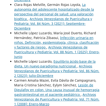
Clara Rojas Melville, Germán Rojas Loyola,
La
autonomía del adolescente hospitalizado desde la
perspectiva del personal de salud: una valoración
bioética
,
Archivos Venezolanos de Puericultura y
Pediatría: Vol. 84 Núm. 3 (2021): Septiembre-
Diciembre
Michelle López Luzardo, María José Duerto, Richard
Hernández, Patricia Zibaoui,
Infección urinaria en
niños. Definición, epidemiología, clínica, clasificación
y factores de riesgo
,
Archivos Venezolanos de
Puericultura y Pediatría: Vol. 88 Núm. 1 (2025): Enero-
Junio
Michelle López Luzardo,
Equilibrio ácido base de la
dieta. Un nuevo paradigma nutricional
,
Archivos
Venezolanos de Puericultura y Pediatría: Vol. 86 Núm.
2 (2023): Julio-Diciembre
Carmen Amalia Mazei, Evila Dávila de Campagnaro,
Maria Cristina Sánchez, Eylym Sánchez,
Lesión de
Dieulafoy en colon. Una causa inusual de hemorragia
gastrointestinal en el paciente pediátrico
,
Archivos
Venezolanos de Puericultura y Pediatría: Vol. 71 Núm.
1 (2008): Enero-Marzo