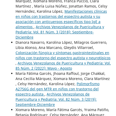
Márquez, Xiomara Moreno, Franca Puccio, Clara
Martínez , María Luisa Núñez, Jonattan Ramos, Celsy
Hernández, Karolina López,
Manifestaciones clínicas
en niños con trastornos del espectro autista y su
asociación con anticuerpos específicos tipo IgE a
alimentos
,
Archivos Venezolanos de Puericultura y
Pediatría: Vol. 81 Núm. 3 (2018): Septiembre-
Diciembre
Dianora Navarro, Karolina López, Milagros Guerrero,
Libia Alonso, Ana Marcano, Gleydis Villarroel,
Colonización fúngica y síntomas gastrointestinales en
niños con trastorno del espectro autista y neurotípicos
,
Archivos Venezolanos de Puericultura y Pediatría: Vol.
85 Núm. 2 (2022): Mayo - Agosto
María Fátima Garcés, Jhoana Raffoul, Jorge Chakkal,
Ana Cecilia Márquez, Xiomara Moreno, Clara Martínez
, Celsy Hernández, Karolina López,
Polimorfismo
A2756G del gen MTR en niños con trastorno del
espectro autista
,
Archivos Venezolanos de
Puericultura y Pediatría: Vol. 82 Núm. 3 (2019):
Septiembre-Diciembre
Xiomara Moreno, María Fátima Garcés, Yraima Patiño,
Betania Rodríguez, Celsy Hernández, Ana Márquez,