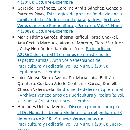
4 (2010): Octubre-Diciembre
Gerardo Fernández, Carolina Arráiz Sánchez, Gonzalo
Paredes Rivas,
Estrategias de prevención de violencia
familiar de la cátedra escuela para padres
,
Archivos
Venezolanos de Puericultura y Pediatría: Vol. 71 Núm.
4 (2008): Octubre-Diciembre
María Fátima Garcés, Jhoana Raffoul, Jorge Chakkal,
Ana Cecilia Márquez, Xiomara Moreno, Clara Martínez
, Celsy Hernández, Karolina López,
Polimorfismo
A2756G del gen MTR en niños con trastorno del
espectro autista
,
Archivos Venezolanos de
Puericultura y Pediatría: Vol. 82 Núm. 3 (2019):
Septiembre-Diciembre
Jairo Alonso Sierra Avendaño, Maria Luisa Beltrán
Quintero, Gustavo Adolfo Contreras García, Daniella
Chacón Valenzuela,
Síndrome de deleción 7q terminal
,
Archivos Venezolanos de Puericultura y Pediatría: Vol.
77 Núm. 4 (2014): Octubre-Diciembre
Huníades Urbina-Medina,
Discurso pronunciado por
el Dr. Huniades Urbina Medina el día del pediatra. 23
de enero de 2010
,
Archivos Venezolanos de
Puericultura y Pediatría: Vol. 73 Núm. 1 (2010): Enero-
Marzo