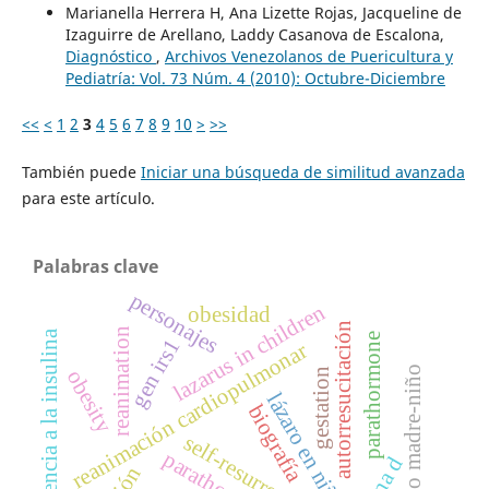
Marianella Herrera H, Ana Lizette Rojas, Jacqueline de
Izaguirre de Arellano, Laddy Casanova de Escalona,
Diagnóstico
,
Archivos Venezolanos de Puericultura y
Pediatría: Vol. 73 Núm. 4 (2010): Octubre-Diciembre
<<
<
1
2
3
4
5
6
7
8
9
10
>
>>
También puede
Iniciar una búsqueda de similitud avanzada
para este artículo.
Palabras clave
personajes
lazarus in children
obesidad
autorresucitación
reanimation
resistencia a la insulina
parathormone
gen irs1
reanimación cardiopulmonar
binomio madre-niño
obesity
gestation
lázaro en niños
biografía
self-resurrection