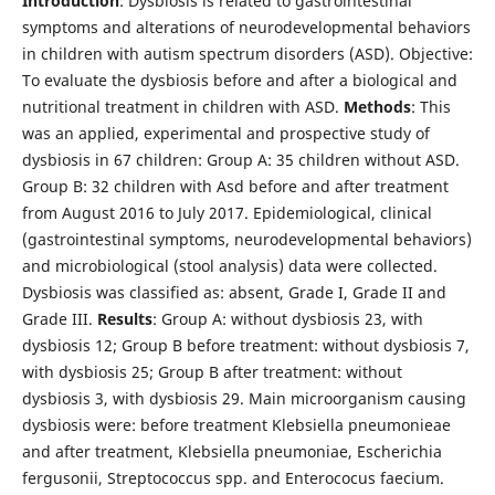
Introduction
: Dysbiosis is related to gastrointestinal
symptoms and alterations of neurodevelopmental behaviors
in children with autism spectrum disorders (ASD). Objective:
To evaluate the dysbiosis before and after a biological and
nutritional treatment in children with ASD.
Methods
: This
was an applied, experimental and prospective study of
dysbiosis in 67 children: Group A: 35 children without ASD.
Group B: 32 children with Asd before and after treatment
from August 2016 to July 2017. Epidemiological, clinical
(gastrointestinal symptoms, neurodevelopmental behaviors)
and microbiological (stool analysis) data were collected.
Dysbiosis was classified as: absent, Grade I, Grade II and
Grade III.
Results
: Group A: without dysbiosis 23, with
dysbiosis 12; Group B before treatment: without dysbiosis 7,
with dysbiosis 25; Group B after treatment: without
dysbiosis 3, with dysbiosis 29. Main microorganism causing
dysbiosis were: before treatment Klebsiella pneumonieae
and after treatment, Klebsiella pneumoniae, Escherichia
fergusonii, Streptococcus spp. and Enterococus faecium.