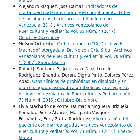
Alejandro Rísquez, José Damas,
Indicadores de
mortalidad materno-infantil y el cumplimiento de los
de los objetivos de desarrollo del milenio por
Venezuela, 2016
,
Archivos Venezolanos de
Puericultura y Pediatría: Vol. 80 Núm. 4 (2017):
Octubre-Diciembre
Nelson Orta Sibú,
Orden al mérito “Dr. Gustavo H.
Machado” otorgada al Dr. Nelson Orta Sibu
,
Archivos
Venezolanos de Puericultura y Pediatría: Vol. 70 Núm.
1 (2007): Enero-Marzo
Rafael J. Santiago P., José Javier Díaz, Lourdes
Rodríguez, Zhandra Durán, Digna Pinto, Dolores Pérez
Abad,
Usos clínicos de probióticos en disbiosis y en
diarrea: aguda, asociada a antibióticos y del viajero
,
Archivos Venezolanos de Puericultura y Pediatría: Vol.
78 Núm. 4 (2015): Octubre-Diciembre
Livia Machado de Ponte, Dalmacia Noguera Brizuela,
Reinaldo Pierre Álvarez, Margarita Vásquez
Fernández, Eddy Zurita Rodríguez,
Alimentación del
paciente con diarrea aguda
,
Archivos Venezolanos de
Puericultura y Pediatría: Vol. 73 Núm. 1 (2010): Enero-
Marzo