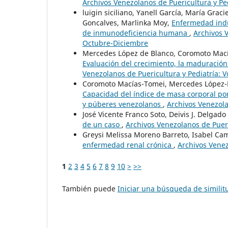
Archivos Venezolanos de Puericultura y Pedi
luigin siciliano, Yanell García, María Gra
Goncalves, Marlinka Moy,
Enfermedad induc
de inmunodeficiencia humana
,
Archivos V
Octubre-Diciembre
Mercedes López de Blanco, Coromoto Mací
Evaluación del crecimiento, la maduración
Venezolanos de Puericultura y Pediatría: 
Coromoto Macías-Tomei, Mercedes López-B
Capacidad del índice de masa corporal por
y púberes venezolanos
,
Archivos Venezolan
José Vicente Franco Soto, Deivis J. Delgad
de un caso
,
Archivos Venezolanos de Pueri
Greysi Melissa Moreno Barreto, Isabel C
enfermedad renal crónica
,
Archivos Venez
1
2
3
4
5
6
7
8
9
10
>
>>
También puede
Iniciar una búsqueda de simili