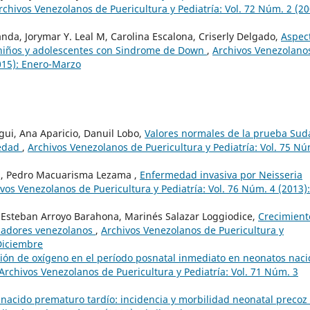
rchivos Venezolanos de Puericultura y Pediatría: Vol. 72 Núm. 2 (20
randa, Jorymar Y. Leal M, Carolina Escalona, Criserly Delgado,
Aspec
n niños y adolescentes con Sindrome de Down
,
Archivos Venezolano
2015): Enero-Marzo
gui, Ana Aparicio, Danuil Lobo,
Valores normales de la prueba Sud
 edad
,
Archivos Venezolanos de Puericultura y Pediatría: Vol. 75 Nú
a, Pedro Macuarisma Lezama ,
Enfermedad invasiva por Neisseria
vos Venezolanos de Puericultura y Pediatría: Vol. 76 Núm. 4 (2013):
, Esteban Arroyo Barahona, Marinés Salazar Loggiodice,
Crecimient
adadores venezolanos
,
Archivos Venezolanos de Puericultura y
-Diciembre
ión de oxígeno en el período posnatal inmediato en neonatos naci
Archivos Venezolanos de Puericultura y Pediatría: Vol. 71 Núm. 3
 nacido prematuro tardío: incidencia y morbilidad neonatal precoz