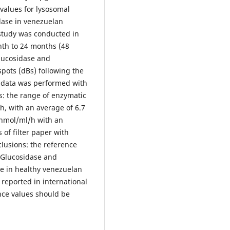
 values for lysosomal
idase in venezuelan
 study was conducted in
nth to 24 months (48
glucosidase and
pots (dBs) following the
of data was performed with
ts: the range of enzymatic
h, with an average of 6.7
2 nmol/ml/h with an
of filter paper with
clusions: the reference
β-Glucosidase and
ime in healthy venezuelan
 reported in international
nce values should be