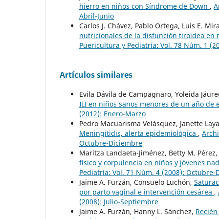
hierro en niños con Síndrome de Down
,
A
Abril-Junio
Carlos J. Chávez, Pablo Ortega, Luis E. Mi
nutricionales de la disfunción tiroidea e
Puericultura y Pediatría: Vol. 78 Núm. 1 (
Artículos similares
Evila Dávila de Campagnaro, Yoleida Jáure
III en niños sanos menores de un año de
(2012): Enero-Marzo
Pedro Macuarisma Velásquez, Janette Lay
Meningitidis, alerta epidemiológica
,
Archi
Octubre-Diciembre
Maritza Landaeta-Jiménez, Betty M. Pérez
físico y corpulencia en niños y jóvenes n
Pediatría: Vol. 71 Núm. 4 (2008): Octubre
Jaime A. Furzán, Consuelo Luchón,
Saturac
por parto vaginal e intervención cesárea
,
(2008): Julio-Septiembre
Jaime A. Furzán, Hanny L. Sánchez,
Recién