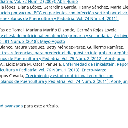
atría: Vol. 72 Núm. 2 (2009): Abril-Junio
ciela lópez, Diana López, Gerardine García, Hanny Sánchez, María El
ida por vacuna BCG en pacientes con infección vertical por el vi
enezolanos de Puericultura y Pediatría: Vol. 74 Núm. 4 (2011):
as de Tomei, Mariana Mariño Elizondo, Germán Rojas Loyola,
 y el estado nutricional en atención primaria y secundaria
,
Archiv
Vol. 81 Núm. 2 (2018): Mayo-Agosto
lanco, Maura Vásquez, Betty Méndez-Pérez, Guillermo Ramírez,
 tres referencias, para predecir el diagnóstico integral en prepúb
os de Puericultura y Pediatría: Vol. 75 Núm. 2 (2012): Abril-Junio
o A., Lidiz Mora M, Oscar Peñuela,
Enfermedad de Finkelstein. Repor
cultura y Pediatría: Vol. 76 Núm. 1 (2013): Enero-Marzo
ampos Cavada,
Crecimiento y estado nutricional en niños con
olanos de Puericultura y Pediatría: Vol. 74 Núm. 2 (2011): Abril-Jun
tud avanzada
para este artículo.