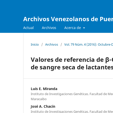
Archivos Venezolanos de Pueri
Actual
Archivos
Acerca de
Inicio
/
Archivos
/
Vol. 79 Núm. 4 (2016): Octubre-
Valores de referencia de β-
de sangre seca de lactante
Luís E. Miranda
Instituto de Investigaciones Genéticas. Facultad de Med
Maracaibo
José A. Chacín
Instituto de Investigaciones Genéticas. Facultad de Med