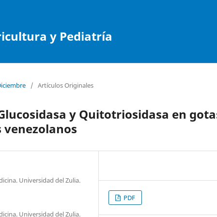
cultura y Pediatría
Diciembre
/
Artículos Originales
Glucosidasa y Quitotriosidasa en gota
s venezolanos
icina. Universidad del Zulia.
PDF
icina. Universidad del Zulia.