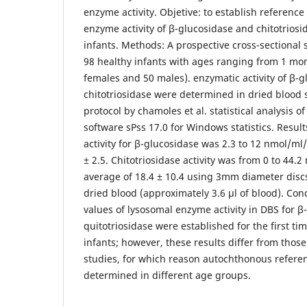
enzyme activity. Objetive: to establish reference
enzyme activity of β-glucosidase and chitotrios
infants. Methods: A prospective cross-sectional
98 healthy infants with ages ranging from 1 mo
females and 50 males). enzymatic activity of β-
chitotriosidase were determined in dried blood s
protocol by chamoles et al. statistical analysis 
software sPss 17.0 for Windows statistics. Resul
activity for β-glucosidase was 2.3 to 12 nmol/ml/
± 2.5. Chitotriosidase activity was from 0 to 44.
average of 18.4 ± 10.4 using 3mm diameter discs 
dried blood (approximately 3.6 µl of blood). Con
values of lysosomal enzyme activity in DBS for 
quitotriosidase were established for the first t
infants; however, these results differ from those
studies, for which reason autochthonous refere
determined in different age groups.