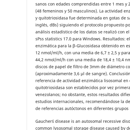
sanos con edades comprendidas entre 1 mes y 
(48 femeninos y 50 masculinos). La actividad en
y quitotriosidasa fue determinada en gotas de s
inglés, dBs) siguiendo el protocolo propuesto po
análisis estadístico de los datos se realizó con 
sPss statistics 17.0 para Windows. Resultados: e
enzimática para la β-Glucosidasa obtenido en est
12 nmol/ml/h, con una media de 6,7 ± 2,5 y para 
44,2 nmol/ml/h con una media de 18,4 ± 10,4 nm
discos de papel de filtro de 3mm de diámetro c
(aproximadamente 3,6 µl de sangre). Conclusión:
referencia de actividad enzimática lisosomal en
quitotriosidasa son establecidos por vez primer
venezolanos; no obstante, estos resultados difi
estudios internacionales, recomendándose la de
de referencias autóctonos en diferentes grupos 
Gaucher´s disease is an autosomal recessive dis
common lysosomal storage disease caused by de