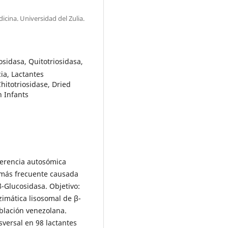
icina. Universidad del Zulia.
sidasa, Quitotriosidasa,
ia, Lactantes
hitotriosidase, Dried
n Infants
erencia autosómica
 más frecuente causada
β-Glucosidasa. Objetivo:
zimática lisosomal de β-
oblación venezolana.
sversal en 98 lactantes