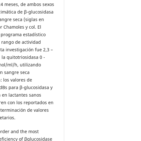
24 meses, de ambos sexos
zimática de β-glucosidasa
angre seca (siglas en
r Chamoles y col. El
el programa estadístico
l rango de actividad
a investigación fue 2,3 –
la quitotriosidasa 0 -
ol/ml/h, utilizando
on sangre seca
 los valores de
 dBs para β-glucosidasa y
a en lactantes sanos
eren con los reportados en
terminación de valores
etarios.
order and the most
ficiency of βglucosidase