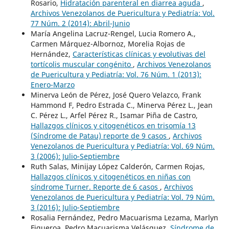
Rosario,
Hidratación parenteral en diarrea aguda
,
Archivos Venezolanos de Puericultura y Pediatría: Vol.
77 Núm. 2 (2014): Abril-Junio
María Angelina Lacruz-Rengel, Lucia Romero A.,
Carmen Márquez-Albornoz, Morelia Rojas de
Hernández,
Características clínicas y evolutivas del
tortícolis muscular congénito
,
Archivos Venezolanos
de Puericultura y Pediatría: Vol. 76 Núm. 1 (2013):
Enero-Marzo
Minerva León de Pérez, José Quero Velazco, Frank
Hammond F, Pedro Estrada C., Minerva Pérez L., Jean
C. Pérez L., Arfel Pérez R., Isamar Piña de Castro,
Hallazgos clínicos y citogenéticos en trisomía 13
(Síndrome de Patau) reporte de 9 casos
,
Archivos
Venezolanos de Puericultura y Pediatría: Vol. 69 Núm.
3 (2006): Julio-Septiembre
Ruth Salas, Minijay López Calderón, Carmen Rojas,
Hallazgos clínicos y citogenéticos en niñas con
síndrome Turner. Reporte de 6 casos
,
Archivos
Venezolanos de Puericultura y Pediatría: Vol. 79 Núm.
3 (2016): Julio-Septiembre
Rosalia Fernández, Pedro Macuarisma Lezama, Marlyn
Figueroa, Pedro Macuarisma Velásquez,
Síndrome de