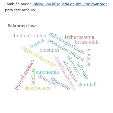
También puede
Iniciar una búsqueda de similitud avanzada
para este artículo.
Palabras clave
niño hospitalizado
children's rights
leche materna
lopnna
protección integral
breast milk
rights of the child
bioethics
lactancia
adolescent
derechos del niño
thyroid diseases
adolescente
talla baja
bioética
autonomía
autonomy
desarrollo
short tall
absorbentes