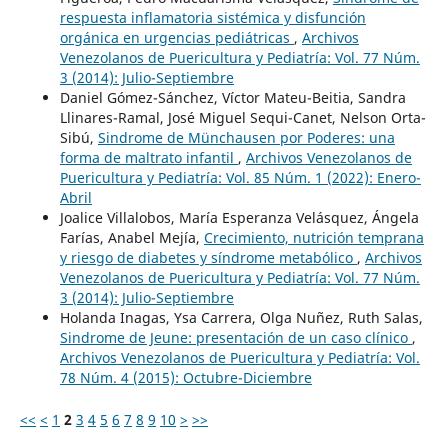
respuesta inflamatoria sistémica y disfunción
orgánica en urgencias pediátricas
,
Archivos
Venezolanos de Puericultura y Pediatría: Vol. 77 Núm.
3 (2014): Julio-Septiembre
Daniel Gómez-Sánchez, Víctor Mateu-Beitia, Sandra
Llinares-Ramal, José Miguel Sequi-Canet, Nelson Orta-
Sibú,
Sindrome de Münchausen por Poderes: una
forma de maltrato infantil
,
Archivos Venezolanos de
Puericultura y Pediatría: Vol. 85 Núm. 1 (2022): Enero-
Abril
Joalice Villalobos, María Esperanza Velásquez, Ángela
Farías, Anabel Mejía,
Crecimiento, nutrición temprana
y riesgo de diabetes y síndrome metabólico
,
Archivos
Venezolanos de Puericultura y Pediatría: Vol. 77 Núm.
3 (2014): Julio-Septiembre
Holanda Inagas, Ysa Carrera, Olga Nuñez, Ruth Salas,
Sindrome de Jeune: presentación de un caso clínico
,
Archivos Venezolanos de Puericultura y Pediatría: Vol.
78 Núm. 4 (2015): Octubre-Diciembre
<<
<
1
2
3
4
5
6
7
8
9
10
>
>>